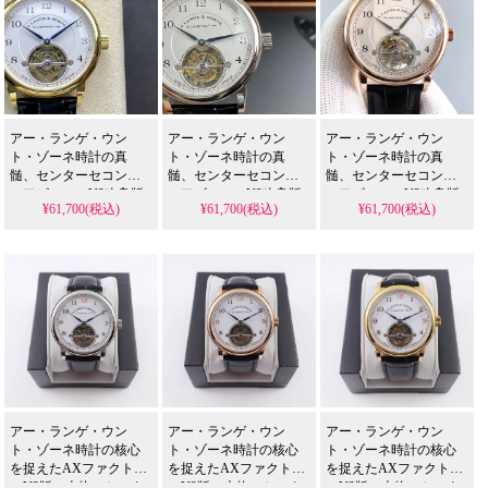
アー・ランゲ・ウン
アー・ランゲ・ウン
アー・ランゲ・ウン
ト・ゾーネ時計の真
ト・ゾーネ時計の真
ト・ゾーネ時計の真
髄、センターセコンド
髄、センターセコンド
髄、センターセコンド
ツアビヨン。V2改良版
ツアビヨン。V2改良版
ツアビヨン。V2改良版
¥61,700(税込)
¥61,700(税込)
¥61,700(税込)
はオリジナルL02.1ムー
はオリジナルL02.1ムー
はオリジナルL02.1ムー
ブメントの構造美を忠
ブメントの構造美を忠
ブメントの構造美を忠
実に再現し、N級品人気
実に再現し、N級品人気
実に再現し、N級品人気
スーパー コピー 格安市
スーパー コピー 格安市
スーパー コピー 格安市
場で極上と称される、
場で極上と称される、
場で極上と称される、
42mm×11mmの理想的な
42mm×11mmの理想的な
42mm×11mmの理想的な
薄さとゴールドケース
薄さとゴールドケース
薄さとゴールドケース
が生み出す、間違いな
が生み出す、間違いな
が生み出す、間違いな
く五つ星評価に値する
く五つ星評価に値する
く五つ星評価に値する
傑作です。
傑作です。
傑作です。
アー・ランゲ・ウン
アー・ランゲ・ウン
アー・ランゲ・ウン
ト・ゾーネ時計の核心
ト・ゾーネ時計の核心
ト・ゾーネ時計の核心
を捉えたAXファクトリ
を捉えたAXファクトリ
を捉えたAXファクトリ
ーV2版。本物のセンタ
ーV2版。本物のセンタ
ーV2版。本物のセンタ