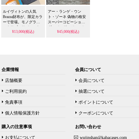
美が凝縮されていま
す。
ルイヴィトンの人気
アー・ランゲ・ウン
Brazza財布が、限定カラ
ト・ゾーネ 偽物の格安
ーで登場。モノグラム
スーパーコピーショル
エクリプスリバースキ
ダーバッグ。ディスカ
¥13,000(税込)
¥45,000(税込)
ャンバスに鮮やかなレ
バリーカーゴモデルは
ザー縁取りが特徴で、
30cm大容量で、モノグ
カードや紙幣、小銭ま
ラム×牛革の実用性重視
で整理できる多機能設
レプリカです。
計。精巧なコピー技術
で再現した美品を、格
安でご提供します。
企業情報
会員について
店舗概要
会員について
ご利用規約
抽選について
免責事項
ポイントについて
個人情報保護方針
クーポンについて
購入の注意事项
お問い合わせ
お支払について
wujinshan@kabacases.com