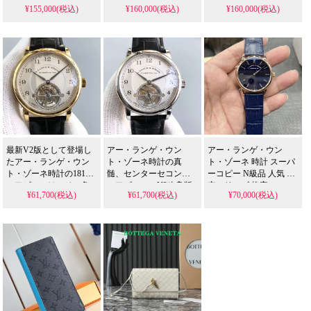
¥155,000(税込)
¥160,000(税込)
¥160,000(税込)
ーセコンドツアビヨン
ーセコンドツアビヨン
ーセコンドツアビヨン
機構とオリジナルL02.1
機構とオリジナルL02.1
機構とオリジナルL02.1
ムーブメントの忠実な
ムーブメントの忠実な
ムーブメントの忠実な
再現は、N級品人気スー
再現は、N級品人気スー
再現は、N級品人気スー
パー コピー 格安市場で
パー コピー 格安市場で
パー コピー 格安市場で
トップクラスと認めら
トップクラスと認めら
トップクラスと認めら
れる品質の証。
れる品質の証。
れる品質の証。
42×11mmの理想的なプ
42×11mmの理想的なプ
42×11mmの理想的なプ
ロポーションが、五つ
ロポーションが、五つ
ロポーションが、五つ
星に値する卓越した装
星に値する卓越した装
星に値する卓越した装
着感を実現します。
着感を実現します。
着感を実現します。
最新V2版として登場し
アー・ランゲ・ウン
アー・ランゲ・ウン
たアー・ランゲ・ウン
ト・ゾーネ時計の真
ト・ゾーネ 時計 スーパ
ト・ゾーネ時計の1815
髄、センターセコンド
ーコピー N級品 人気 星
ツアビヨンは、その象
ツアビヨン。V2改良版
空シリーズ 格安。
¥61,700(税込)
¥61,700(税込)
¥70,000(税込)
徴的なセンターセコン
はオリジナルL02.1ムー
39×9mmスリムケース、
ドツアビヨンを搭載。
ブメントの構造美を忠
海鷗2892自動巻きムー
オリジナルCalibre L02.1
実に再現し、N級品人気
ブメント、高精度仕上
に基づく手巻きムーブ
スーパー コピー 格安市
げ、シックなデザイ
メントは最高峰の技を
場で極上と称される、
ン。2026年も輝く最高
物語り、N級品人気スー
42mm×11mmの理想的な
峰ドイツ時計レプリカ
パー コピー 格安市場で
薄さとゴールドケース
です。
も最高峰と評される、
が生み出す、間違いな
42mmの完璧なプロポー
く五つ星評価に値する
ションにドイツ時計の
傑作です。