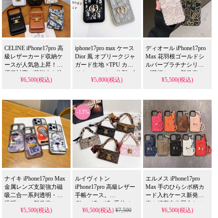
対応 無料プレゼント
もの！
CELINE iPhone17pro 高
iphone17pro max ケース
ディオール iPhone17pro
級レザーカード収納ケ
Dior 風 オブリークジャ
Max 花羽根ゴールドシ
ースが人気急上昇！全
ガード生地 ×TPU カー
ルバープラチナシリー
機種対応で芸能人も注
ドウォレット一体型 ゴ
ズ花柄ケース新発売！
¥6,500(税込)
¥5,800(税込)
¥5,500(税込)
目するかわいいデザイ
ールド CD ロゴバック
芸能人に大人気の耐衝
ン、耐衝撃＆防水機能
ル付き ブラック / グレ
撃＆防水多機能モデ
で実用性抜群。iPhone17
ー 2 色 耐衝撃 傷防止 カ
ル。かわいい花柄デザ
ケースとして使える格
ード収納可能 シック 大
インが流行りのトレン
-13%
安価格、
人レディース 通勤・ビ
ド、iPhone17ケースが格
iPhone16pro/15promaxケ
ジネスシーン向け 高品
安で手に入る。
ースとしてもおすすめ
質
iPhone16pro/15promaxケ
の多機能アイテム！
ースとしても使える万
能アイテム！
ナイキ iPhone17pro Max
ルイヴィトン
エルメス iPhone17pro
金属レンズ支架強力磁
iPhone17pro 高級レザー
Max 手のひらシボ柄カ
吸二合一系列透明・半
手帳ケース。
ード入れケース新発
透明ケース新発売！
iPhone17air/17e 手首チェ
売！精密穴位置合わせ
¥5,500(税込)
¥6,500(税込)
¥7,500
¥6,500(税込)
Magsafe対応、芸能人も
ーン付き落下防止。
技術採用、芸能人も愛