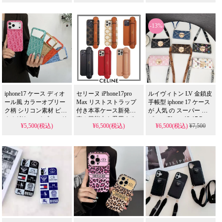
も愛用する人気アイテ
ード収納耐衝撃。
撃 カメラ保護 柔らか手
ム。耐衝撃＆防水の多
iPhone/Galaxy全機種対
触り 高級感 大人レディ
エイプ スマホケース
マイケルコース スマホケース
機能仕様、かわいいデ
応。芸能人も愛用する
ース オフィス・デート
-13%
ザインが流行りのスタ
人気ブランド、防水の
向け 高品質 アイフォン
メゾン マルジェラ スマホケ
18/18pro/17pro/17pro max
イル。アイフォン
多機能仕様。かわいい
携帯ケース 全機種対応
Galaxy
折りたたみレザースタ
S21/S22/S23/S24/S25
イルが流行り、格安で
Ultra 携帯ケース 全機種
手に入り、
対応
iPhone17pro/16promaxケ
ースとしても使える優
れもの！
iphone17 ケース ディオ
セリーヌ iPhone17pro
ルイヴィトン LV 金鎖皮
ール風 カラーオブリー
Max リストストラップ
手帳型 iphone 17 ケース
ク柄 シリコン素材 ピン
付き本革ケース新発
が 人気 の スーパー コ
ク / グリーン / ゴールド
売！芸能人も愛用する
ピー。iPhone 12-17 Pro
¥5,500(税込)
¥6,500(税込)
¥6,500(税込)
¥7,500
Max & Samsung S23-S25
/ オレンジ / ブルー 5 色
高級レザーモデル、耐
ULTRAに 全機種対応 す
耐衝撃 カメラ保護 傷防
衝撃＆防水の多機能仕
る斜め掛けモデルを精
止 カラフル ユニセック
様。かわいいデザイン
巧に再現。偽物 ながら
ス 日常・カジュアル向
が流行りのスタイル、
レザー素材の紙幣・小
け 高品質 アイフォン
iPhone17ケースとして格
銭収納機能付きケース
Galaxy
安で手に入る。
S21/S22/S23/S24/S25
を 格安 で提供し、芸能
iPhone16pro/15promaxケ
Ultra 携帯ケース 全機種
人 スタイルを手軽に取
ースとしても使える優
対応
り入れられます。
れもの！