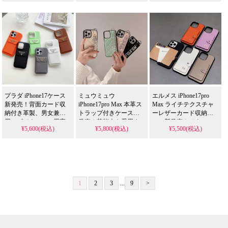
Gucci iPhone16/15proMax
愛用する人気アイテ
用する人気アイテム。
バッグ風財布付きハイ
ム。耐衝撃＆防水の多
耐衝撃＆防水の多機能
ブランド。Galaxy
機能仕様、かわいいデ
仕様、かわいいシボ柄
S26/S25 手帳型レディー
ザインが流行りのスタ
デザインが流行りのス
ス人気。流行り・耐衝
イル。iPhone17ケースと
タイル。iPhone17ケース
撃・防水。かわいい・
して格安で手に入り、
として格安で手に入
格安。おすすめiPhone17
iPhone16pro/15promaxケ
り、
ケース / 17プロプラスケ
ースとしても使える優
iPhone16pro/15promaxケ
ース。Galaxy S26/S25対
れもの！
ースとしても使える優
応。
れもの！
プラダ iPhone17ケース
ミュウミュウ
エルメス iPhone17pro
新発売！背面カード収
iPhone17pro Max 本革ス
Max ライチテクスチャ
納付き革製、男女兼
トラップ付きケース新
ーレザーカード収納ケ
用。ビジネスマン用高
発売！芸能人も愛用す
ース新発売！メタルロ
¥5,600(税込)
¥5,800(税込)
¥5,500(税込)
級、人気かわいい。
る人気ブランド、耐衝
ゴ入り高級仕様、芸能
iPhone15/15pro
撃＆防水の多機能仕
人も愛用する人気アイ
max/15plus/14/13/12/11pro
様。かわいいデザイン
テム。耐衝撃＆防水の
max/XS Max全機種対
が流行りのスタイル、
多機能、かわいいデザ
応。芸能人も愛用する
iPhone17ケースとして格
インが流行りのスタイ
人気ブランド、耐衝撃
安で手に入る。
ル。iPhone17ケースとし
＆防水の多機能仕様。
iPhone16pro/15promaxケ
て格安で手に入り、
1
2
3
...
9
>
かわいいプラダ背面カ
ースとしても使える優
iPhone16pro/15promaxケ
ード収納スタイルが流
れもの！
ースとしても使える優
行り、格安で手に入
れもの！
り、
iPhone16pro/15promaxケ