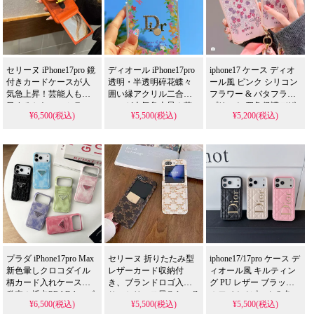
プラダ スマホケース
シュプリーム スマホケース
ノースフェイス スマホケース
ヴェルサーチ スマホケース
セリーヌ iPhone17pro 鏡
ディオール iPhone17pro
iphone17 ケース ディオ
クロームハーツ スマホケース
バーバリー スマホケース
付きカードケースが人
透明・半透明碎花蝶々
ール風 ピンク シリコン
気急上昇！芸能人も注
囲い縁アクリル二合ケ
フラワー & バタフライ
イヴサンローラン スマホケー
アディダス スマホケース
目するかわいいミラー
ースが人気急上昇！芸
プリント 四角保護デザ
¥6,500(税込)
¥5,500(税込)
¥5,200(税込)
デザイン、耐衝撃＆防
能人も注目するかわい
イン 耐衝撃 カメラ保護
エアジョーダン スマホケース
ゴヤール スマホケース
水機能で実用性抜群。
いデザイン、耐衝撃＆
傷防止 可愛い レディー
iPhone17ケースとして使
防水機能で実用性抜
ス デート・春向け 高品
コーチ スマホケース
オフホワイト スマホケース
える格安価格、
群。iPhone17ケースとし
質 アイフォン
18/18pro/17pro/17pro max
iPhone16pro/15promaxケ
て使える格安価格、流
携帯ケース 全機種対応
ースとしてもおすすめ
行りの多機能アイテ
フェンディ スマホケース
バレンシアガ スマホケース
の多機能アイテム！
ム。
iPhone16pro/15promaxケ
エムシーエム スマホケース
ミュウミュウ スマホケース
ースとしてもおすす
め！
ジバンシィ スマホケース
カウズ スマホケース
ベアブリック スマホケース
ステューシー スマホケース
プラダ iPhone17pro Max
セリーヌ 折りたたみ型
iphone17/17pro ケース デ
新色暈しクロコダイル
レザーカード収納付
ィオール風 キルティン
柄カード入れケース新
き、ブランドロゴ入
グ PU レザー ブラック /
コムデギャルソン スマホケー
モスキーノ スマホケース
発売！插卡PRADAロゴ
り。セリーヌ風Galaxy Z
ホワイト / ピンク 3 色
¥6,500(税込)
¥5,500(税込)
¥5,500(税込)
入り皮革素材、芸能人
Flip6/5/4/3対応、背面カ
立体ゴールドロゴ 耐衝
チャンピオン スマホケース
ディズニー スマホケース