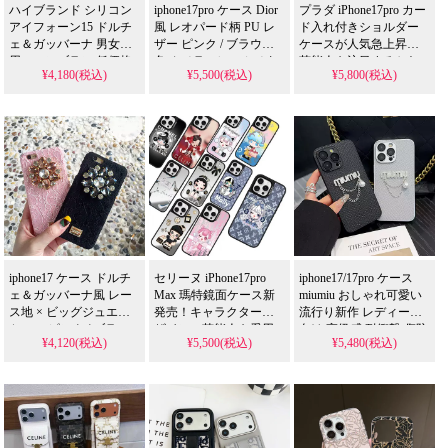
ハイブランド シリコン
iphone17pro ケース Dior
プラダ iPhone17pro カー
アイフォーン15 ドルチ
風 レオパード柄 PU レ
ド入れ付きショルダー
ェ＆ガッバーナ 男女兼
ザー ピンク / ブラウン 2
ケースが人気急上昇！
用。モンブラン 低価格
色 カメラフレームメタ
芸能人も注目するかわ
¥4,180(税込)
¥5,500(税込)
¥5,800(税込)
montblanc アイホン
ルライン付き センター
いいデザイン、耐衝撃
14pro/13pro max GGケー
ロゴプリント 耐衝撃 傷
＆防水機能で実用性抜
ス 売れ筋。アイフォン
防止 滑り止め クールで
群。iPhone17ケースとし
15plus対応。芸能人愛
おしゃれ 大人レディー
て使える格安価格、
用・かわいい・格安。
ス ナイトシーン・カジ
iPhone16pro/15promaxケ
おしゃれ 耐衝撃 防水。
ュアル向け 高品質 アイ
ースとしてもおすすめ
iPhone16pro/15promaxケ
フォン16/16 pro/16pro
の多機能アイテム！
ース も人気。おすすめ
max/16 plus/17/17pro 携
iPhone17ケース。
帯ケース 全機種対応
iphone17 ケース ドルチ
セリーヌ iPhone17pro
iphone17/17pro ケース
ェ＆ガッバーナ風 レー
Max 瑪特鏡面ケース新
miumiu おしゃれ可愛い
ス地 × ビッグジュエル
発売！キャラクターデ
流行り新作 レディース
ケース ピンク / ブラッ
ザイン、芸能人も愛用
向け 高級感 耐衝撃 傷防
¥4,120(税込)
¥5,500(税込)
¥5,480(税込)
ク 2 色 耐衝撃 傷防止 キ
する人気ブランド。耐
止 ミュウミュウ ハイブ
ラキラで可愛く おしゃ
衝撃＆防水の多機能仕
ランド風スマホケース
れで芸能人風 大人レデ
様、かわいい鏡面スタ
アイフォン18/17/16 携帯
ィースに人気 アイフォ
イルが流行り。格安で
ケース 全機種対応
ン18/18pro/17pro/17pro
手に入り、iPhone18ケー
max 携帯ケース 全機種
スとしても使える優れ