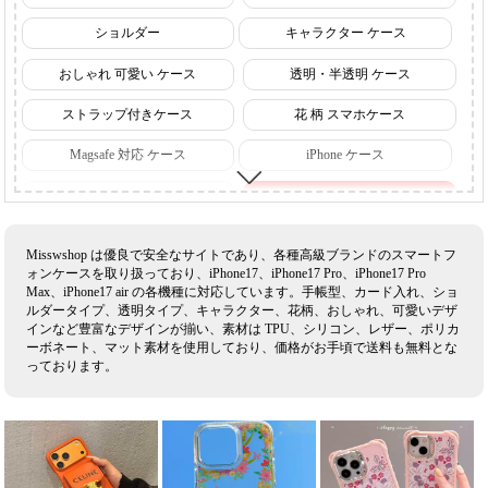
ショルダー
キャラクター ケース
おしゃれ 可愛い ケース
透明・半透明 ケース
ストラップ付きケース
花 柄 スマホケース
Magsafe 対応 ケース
iPhone ケース
iPhone18 ケース 【発売予定】
iPhone17 ケース
iPhone16 ケース
Galaxy ケース
Misswshop は優良で安全なサイトであり、各種高級ブランドのスマートフ
ォンケースを取り扱っており、iPhone17、iPhone17 Pro、iPhone17 Pro
Google ケース
Sharp ケース
Max、iPhone17 air の各機種に対応しています。手帳型、カード入れ、ショ
ルダータイプ、透明タイプ、キャラクター、花柄、おしゃれ、可愛いデザ
Sony ケース
ルイヴィトン スマホケース
インなど豊富なデザインが揃い、素材は TPU、シリコン、レザー、ポリカ
ーボネート、マット素材を使用しており、価格がお手頃で送料も無料とな
シャネル スマホケース
グッチ スマホケース
っております。
ディオール スマホケース
ナイキ スマホケース
セリーヌ スマホケース
ロエベ スマホケース
ヴィヴィアン スマホケース
エルメス スマホケース