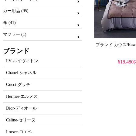
カー用品 (95)
傘 (41)
マフラー (1)
ブランド
LV-ルイヴィトン
¥18,480
Chanel-シャネル
Gucci-グッチ
Hermes-エルメス
Dior-ディオール
Celine-セリーヌ
Loewe-ロエベ