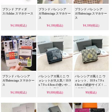
ブランド アディダ
ブランド バレンシア
ブランド バレンシア
ス/Adidas スマホケース
ガ/Balenciaga スマホケー
ガ/Balenciaga スマホケー
ス
ス
¥4,180(税込)
¥4,180(税込)
¥4,180(税込)
ブランド バレンシア
バレンシアガ風ミニ ウ
バレンシアガ風ミニ ウ
ガ/Balenciaga スマホケー
ォレットが大人気！10.9
ォレット、10.9 x 7.9 x
ス
x 7.9 x 4.8cm の使いやす
4.8cm の絶妙サイズ！大
いサイズ、新作おすす
人気新作で超おすす
¥4,180(税込)
¥9,000(税込)
¥0(税込)
めアイテム！お安く手
め、人気急上昇中！お
に入る上送料無料
安く提供して送料無料