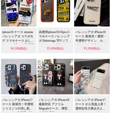
iphone16 ケース miumiu
高透明iphone16/16proス
バレンシアガ iPhone18
バレンシアガ コラボモ
マホケース バレンシア
ケース 新発売！透明・
デ スマホケース おしゃ
ガ Balenciaga TPUソフト
半透明デザイン、カッ
れ ハイブランド風 透明
ケース ハイブランド
プル向け。AirPods
¥4,180(税込)
¥5,600(税込)
¥5,200(税込)
クリア デザイン 個性的
iphone15 15promaxケー
1/2/3/Pro対応保護ケー
ブランドロゴ ステッカ
ス 激安 通販
ス、メンズおしゃれ人
ー風 携帯カバー 人気 ア
気。iPhone15/15pro全機
イフォン16/16pro/16pro
種対応。芸能人も愛用
max/16 plus 携帯ケース
する人気ブランド、耐
全機種対応
衝撃＆防水の多機能仕
様。かわいい透明半透
明スタイルが流行り、
格安で手に入り、
iPhone17pro/16promaxケ
ースとしても使える優
れもの！（透明・半透
バレンシアガ iPhone17
バレンシアガ iPhone18
バレンシアガ iPhone17
明ケース）
ケース 新発売！半透明
最新対応 アクリル
ケース が人気急上昇！
シリコンつや消し肌触
Magsafeケース。薄型強
透明女性力満点大人気
りマット、耐衝撃ブラ
力磁気 電気メッキ＆ホ
ハードケースデザイ