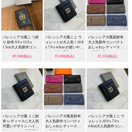
バレンシアガ風二 つ折
バレンシアガ風ミニ ウ
バレンシアガ風長財布
り 財布 9.9 x 13.9 x
ォレットが大人気！10.9
大人気新作コンパクト
1.5cm大人気新作コンパ
x 7.9 x 4.8cm の使いやす
おしゃれレディース 安
クト おしゃれレディー
いサイズ、新作おすす
い送料無料
¥9,500(税込)
¥5,000(税込)
¥5,250(税込)
ス 安い送料無料
めアイテム！お安く手
に入る上送料無料
バレンシアガ風 ミニ財
バレンシアガ風長財布
バレンシアガ風ミニ ウ
布 レディースに大人気
大人気新作コンパクト
ォレット10.9 x 7.9 x
可愛いデザイン ハイブ
おしゃれレディース 安
4.8cm大人気新作コンパ
ランドコピー 激安価格
い送料無料
クト おしゃれレディー