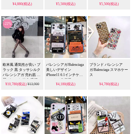
¥4,880(税込)
¥5,500(税込)
¥5,500(税込)
ンド。男女兼用、Galaxy
ットスタンプシルバ
ン、Galaxy Z Flip4/Flip3
S25/S25Plus/S24/S24Ultra/iPhone16/16pro
ー。ブランドロゴ
全機種対応。芸能人も
max全機種対応。芸能人
iPhone16/16pro全機種。
注目するかわいい透明
も愛用する人気ブラン
芸能人御用達 耐衝撃防
バレンシアガスタイ
-22%
ド、防水の多機能仕
水。かわいい多機能メ
ル、耐衝撃＆防水機能
様。かわいい半透明マ
ッキシルバー流行り 格
で実用性抜群。格安価
ットスタイルが流行
安 iPhone17pro/16promax
格で
り、格安で手に入り、
兼用。流行り・安い・
iPhone16pro/15promaxケ
iPhone16pro/15promaxケ
おすすめ。
ースとしてもおすすめ
ースとしても使える優
の多機能アイテム！流
れもの！（透明・
行りの最先端を行く一
品。（透明・半透明ケ
欧米風 通気性が良い ブ
バレンシアガ/Balenciaga
ブランド バレンシア
ース）
ラック 黒 タッサシルク
美しいデザイン
ガ/Balenciaga スマホケー
バレンシアガ 売れ筋 綺
iPhone11 6.1インチケー
ス
麗 パンスト 純色 吸汗
ス。カメラ保護・マル
¥10,780(税込)
¥13,900
¥4,180(税込)
¥4,780(税込)
ハイソックス バレンシ
チカラー。TPU＋プラ
アガ ロゴ入り 流行り ロ
スチック。流行り・お
ゴ付き 薄手 ハイブラン
すすめ・人気。iPhone17
ド 芸能人愛用
ケース/17プロ/プラス対
応モデルも。