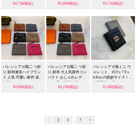
¥4,750(税込)
¥5,000(税込)
¥4,750(税込)
送料無料
ス 安い送料無料
バレンシアガ風二 つ折
バレンシアガ風二 つ折
バレンシアガ風ミニ ウ
り 財布激安ハイブラン
り 財布 大人気新作コン
ォレット、10.9 x 7.9 x
ド 人気 可愛い新作 送料
パクト おしゃれレディ
4.8cm の絶妙サイズ！大
無料 レディース
ース 安い送料無料
人気新作で超おすす
¥4,000(税込)
¥4,250(税込)
¥5,000(税込)
め、人気急上昇中！お
安く提供して送料無料
1
2
3
...
7
>