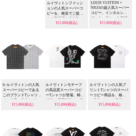
LOUIS VUITTON ×
ルイヴィトンファッシ
NIGOの超人気スーパー
ョンの人気スーパーコ
コピー、インタルシア
ピーを、格安でご提供
ジャカードハートデザ
する高品質な偽物Tシャ
¥15,800(税込)
¥15,800(税込)
インのクルーネック半
ツです。白黒のLV風ロ
袖ニットTシャツを、格
ゴプリントが施された
安の偽物として通販で
綿半袖Tシャツは、ゆっ
ご提供します。メンズ
たりおしゃれなシルエ
向けの高品質なレプリ
ットで、レディース・
カアイテムです。
メンズ兼用の夏物普段
着・通勤トップスとし
て若者に大人気です。
lv ルイヴィトンの人気
ルイヴィトンモチーフ
ルイヴィトンの人気プ
スーパーコピーである
の高品質スーパーコピ
リントTシャツのスーパ
このブランドTシャツ
ーTシャツが登場。棉
ーコピー商品を、格安
は、格安の偽物ながら
100%の夏用半袖で、個
の偽物としてご提供し
¥15,800(税込)
¥15,800(税込)
¥15,800(税込)
定番モノグラムデザイ
性的な黒白人物画像ロ
ます。高品質な棉100%
ンが特徴。男女兼用で
ゴプリントがおしゃれ
素材を使用した短袖ポ
おしゃれな半袖仕様の
に映えます。人気の格
ロシャツで、LVモチー
定番ファッションアイ
安偽物として、男女兼
フのカジュアルトップ
テムです。
用で送料無料でお届け
スとしてメンズにもお
します。
すすめです。