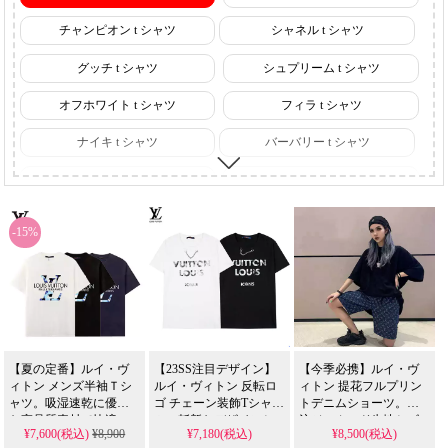
チャンピオン t シャツ
シャネル t シャツ
グッチ t シャツ
シュプリーム t シャツ
オフホワイト t シャツ
フィラ t シャツ
ナイキ t シャツ
バーバリー t シャツ
クロムハーツ t シャツ
バレンシアガ t シャツ
ボーイロンドン t シャツ
プラダ t シャツ
-15%
ジバンシー t シャツ
ヴェルサーチ t シャツ
【夏の定番】ルイ・ヴ
【23SS注目デザイン】
【今季必携】ルイ・ヴ
ィトン メンズ半袖Ｔシ
ルイ・ヴィトン 反転ロ
ィトン 提花フルプリン
ャツ。吸湿速乾に優れ
ゴ チェーン装飾Tシャ
トデニムショーツ。特
た高品質素材で快適。
ツ。斬新なデザインと
注ジャカード生地とゴ
¥7,600(税込)
¥8,900
¥7,180(税込)
¥8,500(税込)
スーパーコピー品とは
上質な着心地で、人気
ム付きウエストコー