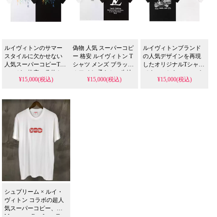
ルイヴィトンのサマー
偽物 人気 スーパーコピ
ルイヴィトンブランド
スタイルに欠かせない
ー 格安 ルイヴィトン T
の人気デザインを再現
人気スーパーコピーTシ
シャツ メンズ ブラック
したオリジナルTシャツ
ャツが、格安の偽物と
ホワイト 柔らかい生地
です。こちらのスーパ
¥15,000(税込)
¥15,000(税込)
¥15,000(税込)
して登場しました。白
通気性良い 純綿 カジュ
ーコピー商品は、夏用
黒カラーの高級感ある
アルトップス
に最適な3Dカットプリ
LVニットトップスで、
ント生地を使用した格
棉100%素材の半袖仕
安の偽物。LVモチーフ
様。カップルでのお揃
のカジュアルな短袖シ
いにもぴったりな、可
ャツは、メンズ・レデ
愛いカジュアルTシャツ
ィース対応サイズで、
です。
大変オシャレに仕上が
っています。
シュプリーム × ルイ・
ヴィトン コラボの超人
気スーパーコピー、
Monogram Box Logo Tシ