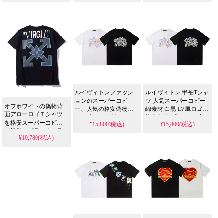
一線を画す、精巧なロ
のスーパーコピー品と
ド、特製メインラベル&
ゴプリントと丈夫な縫
は明らかに異なるディ
タグに至るまで最高品
製で長く愛用できま
テールの美しさをお届
質。人気のスーパーコ
す。
けします。
ピーとは一線を画す本
物のこだわりをM/L/XL
サイズで。
ルイヴィトンファッシ
ルイヴィトン 半袖Tシャ
ョンのスーパーコピ
ツ 人気スーパーコピー
オフホワイトの偽物背
ー、人気の格安偽物で
綿素材 白黒 LV風ロゴ
面アローロゴＴシャツ
す。綿100%半袖Tシャ
格安偽物 プリント ブラ
を格安スーパーコピー
¥15,800(税込)
¥15,800(税込)
ツで、白黒のLV風ロゴ
ンド風 レディースメン
で提供。ブラックカラ
プリントが特徴。おし
ズ おしゃれ 夏物 普段着
¥10,780(税込)
ーのショートスリーブ
ゃれでゆったりした着
通勤 高品質トップス
モデルは、高品質素材
心地で、レディース・
と精密プリントでスト
メンズ問わず夏の普段
リートスタイルを演
着や通勤トップスとし
出。
て若者に人気の高品質
コピー商品です。