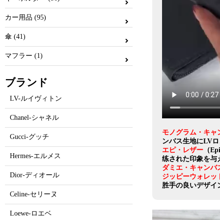
カー用品 (95)
傘 (41)
マフラー (1)
ブランド
LV-ルイヴィトン
Chanel-シャネル
モノグラム・キャ
Gucci-グッチ
ンバス生地にLV
エピ・レザー
（E
Hermes-エルメス
练された印象を与
ダミエ・キャンバ
Dior-ディオール
ジッピーウォレッ
胜手の良いデザイ
Celine-セリーヌ
Loewe-ロエベ