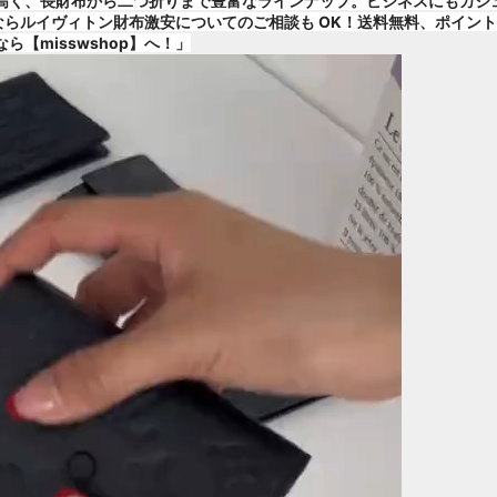
高く、長財布から二つ折りまで豊富なラインナップ。ビジネスにもカジ
op】ならルイヴィトン財布激安についてのご相談も OK！送料無料、ポ
ら【misswshop】へ！」