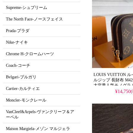
Supreme-シュプリーム
The North Face-ノースフェイス
Prada-プラダ
Nike-ナイキ
Chrome H-クロームハーツ
Coach-コーチ
LOUIS VUITTON
Bvlgari-ブルガリ
ルジップ 長財布 M426
大容量人気モノグラ
Cartier-カルティエ
で提供するスーパー
¥14,750
人も愛用するパスポ
Moncler-モンクレール
できる実用的なデザ
財布です。
VanCleef&Arpels-ヴァンクリーフ＆ア
ーペル
Maison Margiela-メゾン マルジェラ