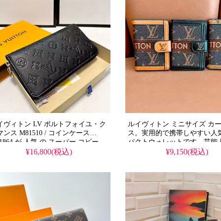
イヴィトン LV ポルトフォイユ・ク
ルイヴィトン ミニサイズ カ
ンス M81510 / コインケース
ス。実用的で携帯しやすい人
1864 が 人気 の スーパー コピー。
パクトウォレットです。芸能
ピレザーとモノグラム・アンプラン
する使い勝手の良さを、N級
¥16,800(税込)
¥9,150(税込)
を融合したラウンドファスナー長財
クオリティで格安に再現した
を精巧に再現。偽物 ながらノワー
コピーとなっています。
&ゴールド金具の高級感ある仕様を
安 で提供し、芸能人 スタイルを手
に取り入れられます。