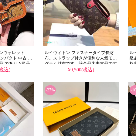
ーンウォレット
ルイヴィトン ファスナータイプ長財
ル
 コンパクト 中古 財
布。ストラップ付きが便利な人気モノ
級品
品 であり N級品
グラム財布です。該产品为中古品です
格
 で 提供 する ス
が、N級品相当の上質な美品を格安
ン
(税込)
¥9,500(税込)
。スーパー コピー
で。上品な高級財布を、スーパーコピ
象
イヴィトン の 価
ーではない本物の価格でお求めいただ
大
。
けます。
能
-27%
-1
2
す