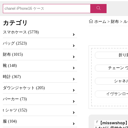
カテゴリ
ホーム
>
財布
>
ル
スマホケース (5778)
バッグ (2523)
財布 (1015)
折り
靴 (148)
チェーン 
時計 (367)
シャネ
ダウンジャケット (205)
イヴサンロ
パーカー (73)
バーバリ
t シャツ (152)
エムシー
服 (104)
「【missws