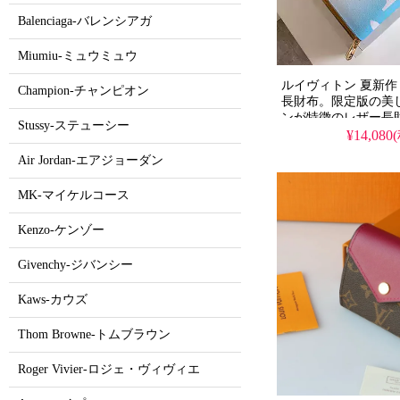
Balenciaga-バレンシアガ
Miumiu-ミュウミュウ
ルイヴィトン 夏新作
Champion-チャンピオン
長財布。限定版の美
ンが特徴のレザー長
Stussy-ステューシー
が夏に愛用する高級
¥14,080
を、N級品相当の素
Air Jordan-エアジョーダン
したスーパー コピ
す。
MK-マイケルコース
Kenzo-ケンゾー
Givenchy-ジバンシー
Kaws-カウズ
Thom Browne-トムブラウン
Roger Vivier-ロジェ・ヴィヴィエ