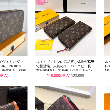
-17%
 ルイヴィトン ダブ
ルイ・ヴィトンの高品質な偽物が格安
ル
16。19x10cmの
で新登場。人気のスーパーコピー長財
レマ
ムモデルを、格安
布M60017は、定番モノグラムキャン
M6
コピーです。芸能
バスと上質牛革の組み合わせを完璧に
エ
(税込)
¥19,888(税込)
¥23,999
ートや鍵まで収納
再現したクラシックなジッピーウォレ
ト
インの精巧な偽物
ットです。精巧な仕上がりと実用的な
布
収納力を兼ね備えた、日常使いに最適
ル
なレプリカモデル。
格
軽