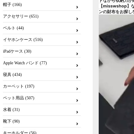
トながら収納力が
帽子 (166)
【misswsh
ンの財布をお探しな
アクセサリー (651)
ベルト (44)
イヤホンケース (516)
iPadケース (30)
Apple Watch バンド (77)
寝具 (434)
カーペット (197)
ペット用品 (507)
水着 (31)
靴下 (90)
キーホルダー (56)