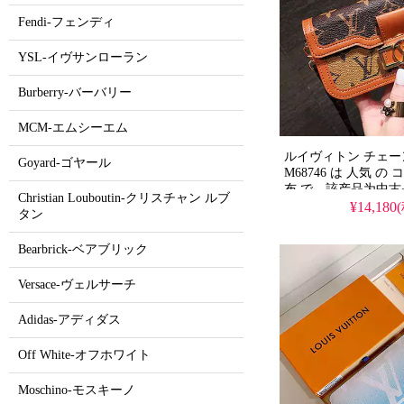
Fendi-フェンディ
YSL-イヴサンローラン
Burberry-バーバリー
MCM-エムシーエム
ルイヴィトン チェ
Goyard-ゴヤール
M68746 は 人気 の
布 で、該产品为中古
Christian Louboutin-クリスチャン ルブ
レベルの 品質 を 格安
¥14,180
タン
ーパー な 一品 です
ではなく 本物 の ル
Bearbrick-ベアブリック
値 を お届け します
Versace-ヴェルサーチ
Adidas-アディダス
Off White-オフホワイト
Moschino-モスキーノ