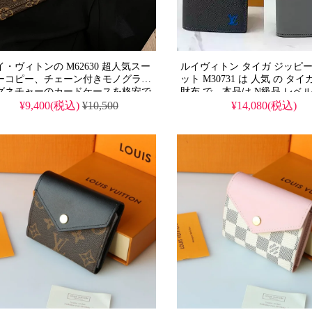
イ・ヴィトンの M62630 超人気スー
ルイヴィトン タイガ ジッピ
ーコピー、チェーン付きモノグラム
ット M30731 は 人気 の タ
グネチャーのカードケースを格安で
財布 で、本品は N級品 レベル
紹介します。レディース向けコンパ
を 格安 で 提供 する スーパー
¥9,400(税込)
¥10,500
¥14,080(税込)
ト財布で、小銭入れ付きの可愛らし
です。スーパー コピー ではな
高級感あるおしゃれなアイテム。斜
の ルイヴィトン の 価値 を 
掛け可能な人気の偽物ゼロ・ウォレ
ます。
トです。