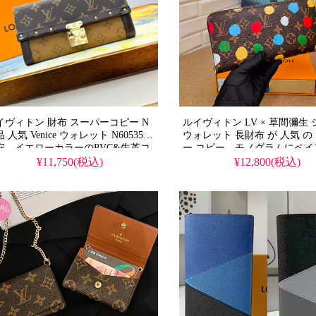
イヴィトン 財布 スーパーコピー N
ルイヴィトン LV × 草間彌生
 人気 Venice ウォレット N60535
ウォレット 長財布 が 人気 の
安。イエローカラーのPVC&牛革コ
ー コピー。モノグラムにペイ
ビ素材、ダミエエベネキャンバス、
ッドドットを散りばめたマル
¥11,750(税込)
¥12,800(税込)
徴的Sロック&リベットデザイン、
デザインを、サイズ19×10×2
容量でハンドバッグとしても使用可
ンドファスナー仕様で再現。偽
。21×11cmの多機能ウォレット。
がらレディース・メンズ兼用
0%
026年も活躍する実用的アイテムで
等品を 格安 で提供し、芸能人
。
ルを気軽に取り入れられます