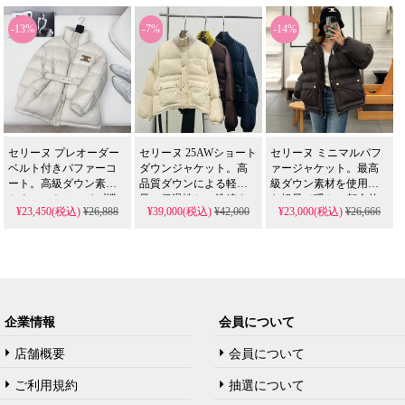
フスタイルに合わせた
プルでありながら存在
美品は、スーパーコピ
柔軟なシルエットは、
感のあるシルエット
ー品とは異なる本物の
-13%
-7%
-14%
スーパーコピー品とは
は、スーパーコピー品
クオリティです。
異なる本物の実用性で
とは異なる本物の美し
す。
さです。
セリーヌ プレオーダー
セリーヌ 25AWショート
セリーヌ ミニマルパフ
ベルト付きパファーコ
ダウンジャケット。高
ァージャケット。最高
ート。高級ダウン素材
品質ダウンによる軽
級ダウン素材を使用し
とウエストシェイプ機
量・保温性と、洗練さ
た軽量で暖かい都会的
¥23,450(税込)
¥26,888
¥39,000(税込)
¥42,000
¥23,000(税込)
¥26,666
能を持つベルトデザイ
れたロゴデザインが特
デザイン。洗練された
ンが特徴。ラグジュア
徴。3色展開のバリエー
シルエットは、スーパ
リーロゴの精巧さは、
ションは、スーパーコ
ーコピー品とは異なる
スーパーコピー品とは
ピー品とは異なる本物
本物の上品さです。
一線を画す本物の証で
の色彩表現です。
す。
企業情報
会員について
店舗概要
会員について
ご利用規約
抽選について