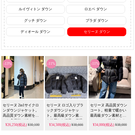
ルイヴィトン ダウン
ロエベ ダウン
グッチ ダウン
プラダ ダウン
ディオール ダウン
セリーヌ ダウン
-13%
-11%
-11%
セリーヌ 2in1サイクロ
セリーヌ ロゴ入りブラ
セリーヌ 高品質ダウン
ンダウンジャケット。
ックダウンジャケッ
コート。軽量で暖かい
高品質ダウン素材を用
ト。最高級ダウン素材
最高級ダウン素材と、
いた多機能デザイン
を使用した軽量・保温
ミニマルで洗練された
¥26,250(税込)
¥30,100
¥34,500(税込)
¥38,666
¥34,000(税込)
¥38,000
と、軽量で暖かい着心
性と、洗練されたロゴ
デザインが特徴。真子
地が特徴。女性のライ
デザインが特徴。シン
質店で厳選された中古