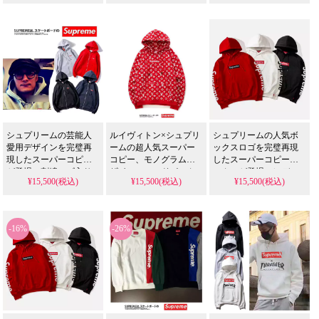
加工を施した高品質仕
男女兼用の暖かい秋冬
軽量薄手デザインを、
様。3色展開で、オリジ
防寒着として格安の偽
夏用日焼け止め機能付
ナルの洗濯プリントは
物で提供します。
き格安偽物トップスと
人気のスーパーコピー
して提供します。
品では再現できないク
オリティ。ペアルック
にも最適なユニセック
スデザインです。
シュプリームの芸能人
ルイヴィトン×シュプリ
シュプリームの人気ボ
愛用デザインを完璧再
ームの超人気スーパー
ックスロゴを完璧再現
現したスーパーコピー
コピー、モノグラムデ
したスーパーコピーパ
が登場。刺繍ロゴ入り
ザインのフードパーカ
ーカーが登場。レディ
¥15,500(税込)
¥15,500(税込)
¥15,500(税込)
ジップアップパーカー
ーを格安でご紹介しま
ース・メンズ向けお揃
を、4色展開の格安偽物
す。レディース・メン
い可能な3色の秋冬スウ
としてレディース・メ
ズ兼用のプルオーバー
ェットパーカーを、格
ンズ向けに提供。ペア
タイプで、ペアルック
安の偽物として送料無
-16%
-26%
ルックに最適で送料無
にも最適なファッショ
料で提供します。
料です。
ントップス。秋冬着と
して活躍するこの偽物
アイテムは、送料無料
でお届けします。