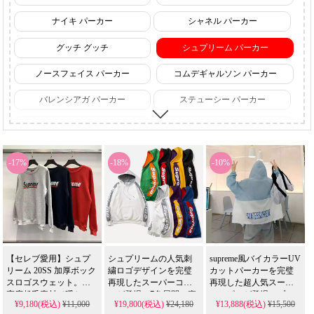
ナイキ パーカー
シャネル パーカー
グッチ グッチ
シュプリーム パーカー
ノースフェイス パーカー
コムデギャルソン パーカー
バレンシアガ パーカー
ステューシー パーカー
ア・ベイシング・エイプ パー
モスキーノ パーカー
-17%
-18%
-10%
【セレブ愛用】シュプ
シュプリームの人気刺
supreme風バイカラーUV
リーム 20SS 加厚ボック
繍ロゴデザインを完璧
カットパーカーを完璧
スロゴスウェット。高
再現したスーパーコピ
再現した超人気スーパ
密度起毛素材で暖か
ーが登場。7色展開の裏
ーコピーが登場。プル
¥9,180(税込)
¥11,000
¥19,800(税込)
¥24,180
¥13,888(税込)
¥15,500
く、型崩れ・毛玉防止
起毛プルパーカーを、
ー＆パープルカラーの