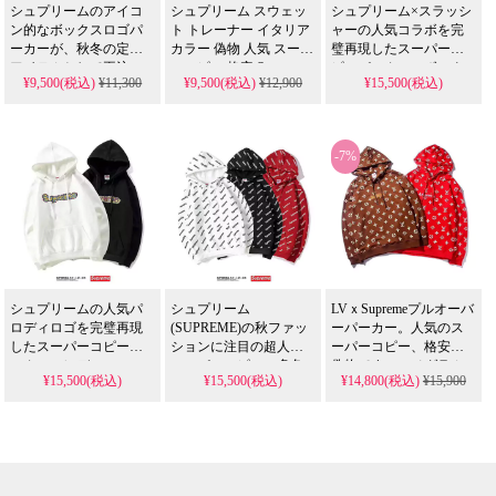
シュプリームのアイコ
シュプリーム スウェッ
シュプリーム×スラッシ
ン的なボックスロゴパ
ト トレーナー イタリア
ャーの人気コラボを完
ーカーが、秋冬の定番
カラー 偽物 人気 スーパ
璧再現したスーパーコ
アイテムとして再注
ーコピー 格安 Supreme
ピーパーカー。ボック
¥9,500(税込)
¥11,300
¥9,500(税込)
¥12,900
¥15,500(税込)
目。3色展開でカップル
メンズ レディース 2024
スロゴ入りのスウェッ
でのお揃いコーデも叶
新作 ストリート カラフ
トフードパーカーを、3
い、偽物とは異なる本
ル 厚手 秋冬。
色展開の格安偽物とし
物ならではの存在感が
てメンズ・レディース
-7%
際立ちます。
向けに送料無料でお届
けします。
シュプリームの人気パ
シュプリーム
LVｘSupremeプルオーバ
ロディロゴを完璧再現
(SUPREME)の秋ファッ
ーパーカー。人気のス
したスーパーコピーパ
ションに注目の超人気
ーパーコピー、格安の
ーカー。レディース・
スーパーコピー、多色
偽物です。モノグラム
¥15,500(税込)
¥15,500(税込)
¥14,800(税込)
¥15,900
メンズ対応の秋冬用ス
可選のプルオーバーパ
柄にブラウンと赤のカ
ウェットフードパーカ
ーカーが格安で登場。
ラーで、オシャレなメ
ーを、ブラック/ホワイ
2025年秋冬トレンドを
ンズ・レディースに人
トの格安偽物として送
押さえたこの偽物は、
気のアイテム。
料無料でお届けしま
今季必須の高品質アイ
す。
テムです。