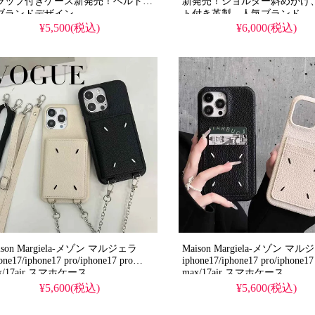
ラップ付きケース新発売！ベルト付
新発売！ショルダー斜めがけ
ブランドデザイン、
ト付き革製。人気ブランド、
iPhone17/17pro/16plus/16proma
hone16/15/14pro全機種対応。韓国で
¥5,500(税込)
¥6,000(税込)
全機種対応。芸能人も愛用す
行りのかっこいいスタイル、芸能人
ランド風、耐衝撃＆防水の多
愛用する人気アイテム。耐衝撃＆防
様。かわいいマルジェラ風シ
の多機能仕様、iPhone17ケースとし
スタイルが流行り、格安で手
格安で手に入る。
iPhone16pro/15promaxケー
hone16pro/15promaxケースとしても
使える優れもの！（カード入
える優れもの！
ス・
ison Margiela-メゾン マルジェラ
Maison Margiela-メゾン マ
one17/iphone17 pro/iphone17 pro
iphone17/iphone17 pro/iphone17
x/17air スマホケース
max/17air スマホケース
¥5,600(税込)
¥5,600(税込)