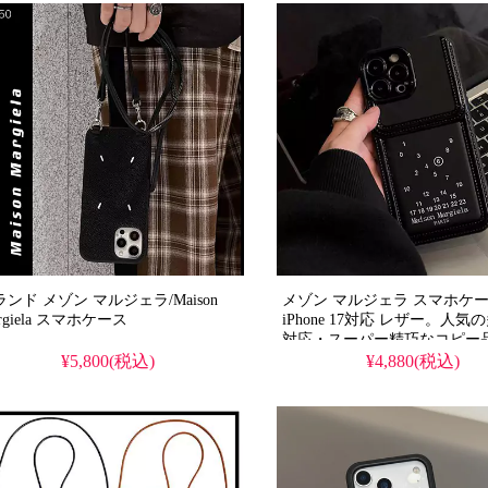
ランド メゾン マルジェラ/Maison
メゾン マルジェラ スマホケ
Margiela スマホケース
iPhone 17対応 レザー。人気
対応・スーパー精巧なコピー
とは異なる高級美品を格安で
¥5,800(税込)
¥4,880(税込)