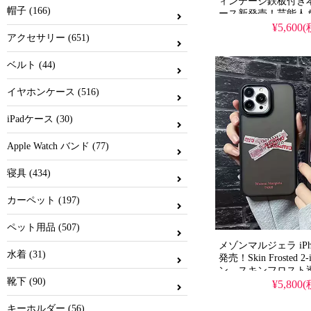
ィンテージ鉄板付き
帽子 (166)
ース新発売！芸能人
デル、耐衝撃＆防水
¥5,600
アクセサリー (651)
わいいヴィンテージ
のスタイル、iPhon
安で手に入る。iPhone16
ベルト (44)
ケースとしても使え
イヤホンケース (516)
iPadケース (30)
Apple Watch バンド (77)
寝具 (434)
カーペット (197)
ペット用品 (507)
メゾンマルジェラ iPh
水着 (31)
発売！Skin Frosted 
ン、スキンフロスト
靴下 (90)
イン。芸能人も愛用
¥5,800
ド、耐衝撃＆防水の
いいマルジェラスタ
キーホルダー (56)