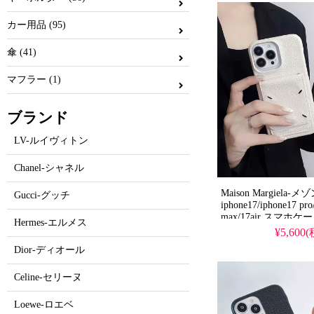
安で手に入り、iPhone16
ケースとしても使え
カー用品 (95)
明・半透明ケース）
傘 (41)
マフラー (1)
ブランド
LV-ルイヴィトン
Chanel-シャネル
Maison Margiela
Gucci-グッチ
iphone17/iphone17 pro
max/17air スマホケ
Hermes-エルメス
¥5,600
Dior-ディオール
Celine-セリーヌ
Loewe-ロエベ