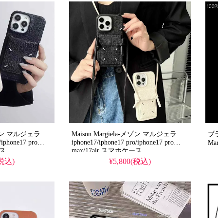
pro/15promax
種対応。芸能人も愛用する人気ブラン
る優れもの！（透
ド、耐衝撃＆防水の多機能仕様。かわ
いいマルジェラバンドスタイルが流行
り、格安で手に入り、
iPhone16pro/15promaxケースとしても
-メゾン マルジェラ
Maison Margiela-メゾン マルジェラ
ブ
/iphone17 pro
iphone17/iphone17 pro/iphone17 pro
ース
max/17air スマホケース
(税込)
¥5,800(税込)