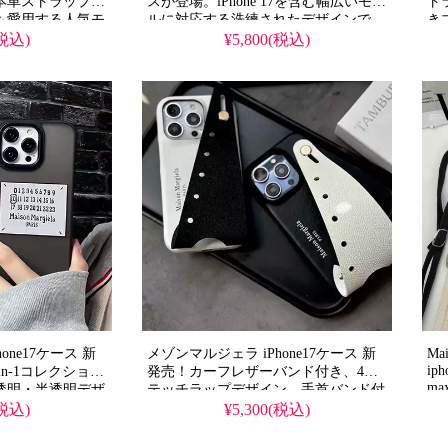
本革ストラップケ
スが登場。iPhone 17を含む幅広いモデ
ト
も愛用する人気モ
ルに対応する洗練されたデザインで
き
の多機能仕様。か
す。精巧なコピー技術で再現された美
iP
(税込)
¥5,800(税込)
デザインが流行り
品を、格安でご提供します。
流
e17ケースとして格
も
pro/15promax
水
る優れもの！
て
iP
使
one17ケース 新
メゾンマルジェラ iPhone17ケース 新
Ma
iph
2-in-1コレクショ
発売！カーフレザーバンド付き、4ス
ma
透明・半透明デザ
テッチラップデザイン。手首バンド付
する人気ブラン
き高級ケース、ブラックホワイトメン
(税込)
¥5,300(税込)
多機能仕様。かわ
ズ可愛い。
イルが流行り、格
iPhone15/15pro/14promax/13/13pro全機