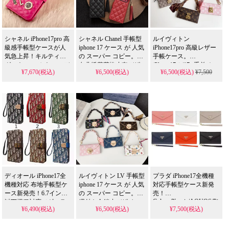
り入れられます。
iPhone16pro/15promaxケ
iPhone16pro/15promaxケ
ースとしても使える優
ースとしてもおすすめ
れもの！
の多機能アイテム！
シャネル iPhone17pro 高
シャネル Chanel 手帳型
ルイヴィトン
級感手帳型ケースが人
iphone 17 ケース が 人気
iPhone17pro 高級レザー
気急上昇！キルティン
の スーパー コピー。香
手帳ケース。
グ×パールのかわいいデ
奈儿绣花菱格皮套デザ
iPhone17air/17e 手首チェ
¥7,670(税込)
¥6,500(税込)
¥6,500(税込)
¥7,500
ザイン、カード収納付
インでiPhone 11-17 Pro
ーン付き落下防止。
Gucci iPhone16/15proMax
きで実用的。芸能人も
Max/Airに 全機種対応。
バッグ風財布付きハイ
注目するおしゃれな一
偽物 ながら皮革素材の
ブランド。Galaxy
台、耐衝撃＆防水機能
カード・紙幣収納可能
S26/S25 手帳型レディー
で実用性抜群。iPhone17
な多機能モデルを 格安
ス人気。流行り・耐衝
ケースとして使える格
で提供し、芸能人 スタ
撃・防水。かわいい・
安価格、
イルを手軽に取り入れ
格安。おすすめiPhone17
iPhone16pro/15promaxケ
られます。
ケース / 17プロプラスケ
ースとしてもおすすめ
ース。Galaxy S26/S25対
の多機能アイテム！
応。
ディオール iPhone17全
ルイヴィトン LV 手帳型
プラダ iPhone17全機種
機種対応 布地手帳型ケ
iphone 17 ケース が 人気
対応手帳型ケース新発
ース新発売！6.7インチ
の スーパー コピー。手
売！
Galaxy/Xperia/AQUOS/Pixel/
以下機種対応（ギャラ
繩付き金鎖皮デザイン
¥6,490(税込)
¥6,500(税込)
¥7,500(税込)
全機種対応、男女兼用
クシー、aquos、エクス
でiPhone 12-17 Pro Max
デザイン。送料無料＆
& Samsung S23-S25
ペリア、ピクセル、ソ
ULTRAに 全機種対応。
芸能人も愛用する人気
ニー）、ストラップ付