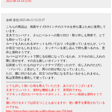
2025-09-14 14:12:03
金崎 達也/2025-06-12 15:25:37
こちらの商品は、画面サイズ6.9インチのスマホを持ち運ぶために使用して
います。
丈夫でコンパクト、さらにベルトへの取り付け・取り外しも簡単で、とて
も助かっています。
カードを入れられるポケットも付いており（今は使っていませんが、いつ
か役立つかもしれません）、タッチペンを差し込んで持ち運べるのも、意
外と便利そうです。
カバーはマグネットで閉じる仕様になっているため、スマホの出し入れの
際に音がせず、その点も嬉しいポイントです。
以前使っていたものはマジックテープ式だったので、出し入れのたびに
「バリバリ」と音がして、周りの目が気になっていました。
ただ、腰に付けるため、目立つのが気になる方もいるかもしれません。
私は実用性を優先して使っています。
------------------------------------
とても詳しく使い心地を教えていただき、ありがとうございます。
丈夫でコンパクト、便利な機能も多くて、実用的ですね。
マグネット式のカバーやカードポケット、タッチペン収納も便利そうで
す。
腰に付けるタイプは目立つこともありますが、使い勝手を重視されている
のですね。
https://misswshop.com/cate-wallet-phone-case-354.html