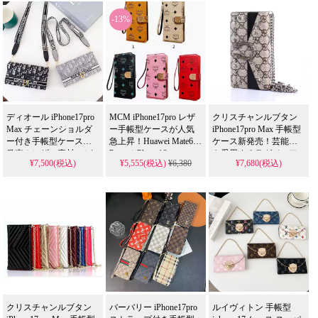
偽物 ながらカード・紙
アイテム、耐衝撃＆防
き6款式。人気おしゃれ
-13%
幣収納可能な多機能モ
水の多機能仕様。かわ
画面保護デザイン、芸
デルを 格安 で提供し、
いいスタイルが流行
能人も愛用する耐衝撃
芸能人 スタイルを手軽
り、iPhone17ケースとし
＆防水多機能仕様。か
に取り入れられます。
て格安で手に入る。
わいいスタイルが流行
iPhone16pro/15promaxケ
り、iPhone17ケースとし
ースとしても使える優
て格安で手に入る。
れもの！
iPhone16pro/15promaxケ
ースとしても使える優
ディオール iPhone17pro
MCM iPhone17pro レザ
クリスチャンルブタン
れもの！
Max チェーンショルダ
ー手帳型ケースが人気
iPhone17pro Max 手帳型
ー付き手帳型ケース新
急上昇！Huawei Mate60
ケース新発売！芸能人
発売！レザー素材×メタ
Pro+／iPhone16pro max
も愛用するラグジュア
¥7,500(税込)
¥5,555(税込)
¥6,380
¥7,680(税込)
ルロゴ×ブランドロゴ入
／iPhone14／Galaxy S21
リーブランド、耐衝撃
り、カード収納完備の
／ソニー全機種対応。
＆防水の多機能仕様。
斜めがけ可能モデル。
メモリーカード収納付
かわいいデザインがト
芸能人も愛用する人気
きベストセラーモデ
レンド先行、iPhone17ケ
アイテム、落下防止＆
ル、芸能人も注目する
ースとして格安で手に
のぞき見防止機能搭
かわいいデザイン。耐
入る。
載。耐衝撃＆防水の多
衝撃＆防水機能で実用
iPhone16pro/15promaxケ
機能仕様、かわいいデ
性抜群、iPhone17ケース
ースとしても使える優
ザインが流行りのスタ
として使える格安価
れもの！
イル。iPhone17ケースと
格。
して格安で手に入り、
iPhone16pro/15promaxケ
iPhone16pro/15promaxケ
ースとしてもおす
クリスチャンルブタン
バーバリー iPhone17pro
ルイヴィトン 手帳型
ースとしても使える優