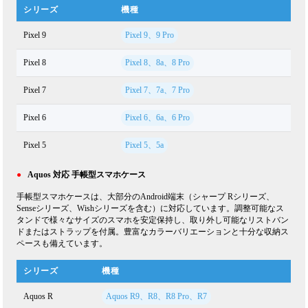
シリーズ
機種
Pixel 9
Pixel 9、9 Pro
Pixel 8
Pixel 8、8a、8 Pro
Pixel 7
Pixel 7、7a、7 Pro
Pixel 6
Pixel 6、6a、6 Pro
Pixel 5
Pixel 5、5a
●
Aquos 対応 手帳型スマホケース
手帳型スマホケースは、大部分のAndroid端末（シャープ Rシリーズ、
Senseシリーズ、Wishシリーズを含む）に対応しています。調整可能なス
タンドで様々なサイズのスマホを安定保持し、取り外し可能なリストバン
ドまたはストラップを付属。豊富なカラーバリエーションと十分な収納ス
ペースも備えています。
シリーズ
機種
Aquos R
Aquos R9、R8、R8 Pro、R7