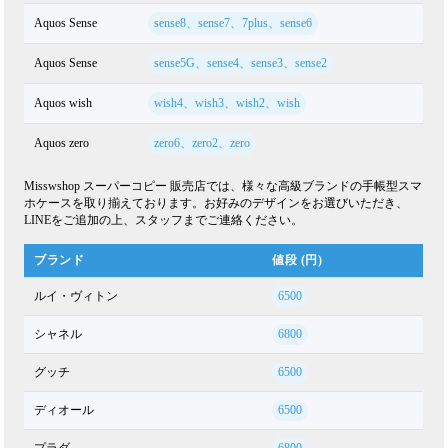
Aquos Sense
sense8、sense7、7plus、sense6
Aquos Sense
sense5G、sense4、sense3、sense2
Aquos wish
wish4、wish3、wish2、wish
Aquos zero
zero6、zero2、zero
Misswshop スーパーコピー 販売店では、様々な高級ブランドの手帳型スマ
ホケースを取り揃えております。お好みのデザインをお選びいただき、
LINEをご追加の上、スタッフまでご連絡ください。
ブランド
値段 (円)
ルイ・ヴィトン
6500
シャネル
6800
グッチ
6500
ディオール
6500
プラダ
6800