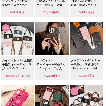
ーンショルダー付き手
手帳型ショルダー皮革
iPhone17air 最新対応】
帳型ケースが人気急上
ケース新発売！全機種
布製手帳型ショルダー
エイプ スマホケース
マイケルコース スマホケース
昇！
対応5款式展開、芸能人
ケース登場！芸能人御
¥6,050(税込)
¥6,050(税込)
¥9,600(税込)
AQUOS/Galaxy/Xperia/Huawei/Pixel
も愛用する人気アイテ
用達のラグジュアリー
メゾン マルジェラ スマホケ
全機種対応、3款式の高
ム。耐衝撃＆防水の多
な一台、耐衝撃＆防水
級皮革。送料無料＆芸
機能仕様、かわいいデ
機能で安心使用。かわ
能人も注目するかわい
ザインが流行りのスタ
いくて多機能な布地デ
-13%
いデザイン、耐衝撃＆
イル。iPhone17ケースと
ザインが今流行り、
防水機能で実用性抜
して格安で手に入り、
iPhone17ケースを格安で
群。iPhone17ケースとし
iPhone16pro/15promaxケ
ゲット。
て使える格安価格、
ースとしても使える優
iPhone16pro/15promaxケ
iPhone16pro/15promaxケ
れもの！
ースとしても活躍間違
ースとしてもおすすめ
いなし！
の多機能アイテム！
ルイヴィトン LV 金鎖皮
ルイヴィトン
グッチ iPhone17pro Max
手帳型 iphone 17 ケース
iPhone17pro 手帳型チャ
手帳型ケース新発売！
iPhone17/16plus/15/14pro/13/
が 人気 の スーパー コ
ーム付きケースが人気
全機種対応、カード収
ピー。iPhone 12-17 Pro
急上昇！
¥6,500(税込)
¥7,500
¥6,580(税込)
¥6,500(税込)
納付き男女兼用。芸能
Max & Samsung S23-S25
iPhone17/16/15/14plus対
ULTRAに 全機種対応 す
人も愛用するハイブラ
応、カード収納＆おも
る斜め掛けモデルを精
ンド、耐衝撃＆防水の
しろメッキ。芸能人も
巧に再現。偽物 ながら
多機能仕様。かわいい
注目するかわいいデザ
-13%
レザー素材の紙幣・小
デザインが流行りのス
イン、耐衝撃＆防水機
銭収納機能付きケース
タイル、iPhone17ケース
能で実用性抜群。
を 格安 で提供し、芸能
として格安で手に入
iPhone17ケースとして使
人 スタイルを手軽に取
る。
える格安価格、