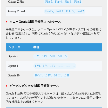
Galaxy Z Flip
Flip 5、Flip 4、Flip 3、Flip 2
Galaxy Z Fold
Fold 5、Fold 4、Fold 3、Fold 2
●
ソニー Xperia 対応 手帳型スマホケース
手帳型スマホケースは、ソニー Xperia 1 VI/1 Vの4Kディスプレイの輪郭に
合わせて設計され、同時にXperia 5 Vのコンパクトなボディ構造にも対応
しています。
シリーズ
機種
Xperia 5
5 V、5 IV、5 III、5 II、5
Xperia 1
1 VI、1 V、1 IV、1 III、1 II、1
Xperia 10
10 VI、10 IV、10 III、10 II
●
グーグル ピクセル 対応 手帳型 ケース
Google Pixel対応の手帳型スマホケースは、ほとんどのPixelモデルに対応し
ています。お好みのデザインをお選びいただき、スタッフにご使用の具体
的な機種名をお伝えください。