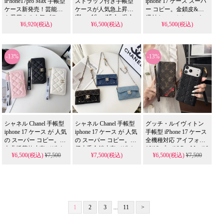
iPhone17pro Max 手帳型
ストラップ付き手帳型
iphone 17 ケース スーパ
れもの
ケース新発売！芸能人
ケースが人気急上昇！
ー コピー。金鎖皮&手
iPhone16pro/15plus/Galaxy
も愛用する人気ブラン
繩付きスマホケースを
¥6,920(税込)
¥6,500(税込)
¥6,500(税込)
S24/グッチスタイルレザ
ド、耐衝撃＆防水の多
格安 で提供する 偽物 モ
ー対応。芸能人も注目
機能仕様。かわいいデ
デル。全機種対応 で画
するかわいいデザイ
ザインが流行りのスタ
面保護・スタンド機能
ン、耐衝撃＆防水機能
イル、iPhone17ケースと
付き、メンズから高校
-13%
-13%
で実用性抜群。iPhone17
して格安で手に入る。
生まで幅広い層に 人気
ケースとして使える格
iPhone16pro/15promaxケ
の 芸能人 スタイルアイ
安価格、
ースとしても使える優
テムです。
iPhone16pro/15promaxケ
れもの！
ースとしてもおすすめ
の多機能アイテム！送
料無料。
シャネル Chanel 手帳型
シャネル Chanel 手帳型
グッチ・ルイヴィトン
iphone 17 ケース が 人気
iphone 17 ケース が 人気
手帳型 iPhone 17 ケース
の スーパー コピー。香
の スーパー コピー。牛
全機種対応 アイフォン
奈儿绣花款皮套デザイ
仔小香金鎖皮套デザイ
16/16 プロ/16 Pro Max/16
¥6,500(税込)
¥7,500
¥7,500(税込)
¥6,500(税込)
¥7,500
ンでiPhone 11-17 Pro
ンでiPhone 11-17 Pro
プラス携帯ケース 人気
Max & Samsung S22-S25
Max/Air & Samsung S23-
ブランド スマホケース
ULTRAに 全機種対応。
S25 ULTRAに 全機種対
レディース メンズ 高級
偽物 ながら皮革素材の
応。偽物 ながらレザ
レザー カード収納 スト
カード・紙幣収納可能
ー・キャンバス素材の
ラップ付き 芸能人 使用
な多機能モデルを 格安
カード・紙幣収納可能
格安 ヴィトン風 アイフ
で提供し、芸能人 スタ
な多機能モデルを 格安
ォンケース 携帯便利 手
1
2
3
...
11
>
イルを手軽に取り入れ
で提供し、芸能人 スタ
帳型 iPhone 17 Air/16