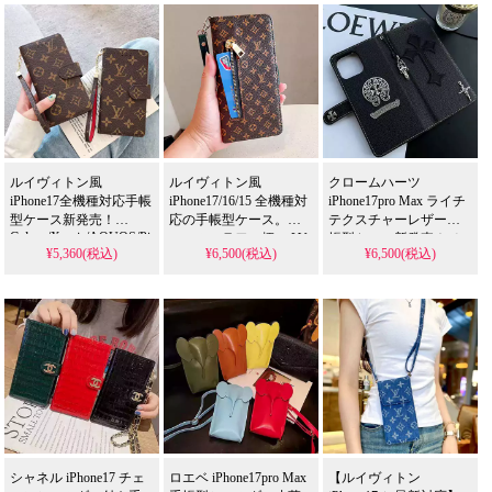
プラダ スマホケース
シュプリーム スマホケース
ノースフェイス スマホケース
ヴェルサーチ スマホケース
クロームハーツ スマホケース
バーバリー スマホケース
イヴサンローラン スマホケー
アディダス スマホケース
ルイヴィトン風
ルイヴィトン風
クロームハーツ
エアジョーダン スマホケース
ゴヤール スマホケース
iPhone17全機種対応手帳
iPhone17/16/15 全機種対
iPhone17pro Max ライチ
型ケース新発売！
応の手帳型ケース。ス
テクスチャーレザー手
Galaxy/Xperia/AQUOS/Pixel
コーチ スマホケース
オフホワイト スマホケース
モールフラワー柄に LV
帳型ケース新発売！メ
¥5,360(税込)
¥6,500(税込)
¥6,500(税込)
全機種対応、女性向け
風ロゴがデザインさ
タルロゴ＆ブランドロ
激安衝撃吸収おしゃれ
れ、カード収納とリス
ゴ入り、カード収納付
フェンディ スマホケース
バレンシアガ スマホケース
デザイン。芸能人も愛
トストラップが付いて
き高級仕様。芸能人も
用する人気アイテム、
います。ソニー Xperia 5
愛用する人気アイテ
エムシーエム スマホケース
ミュウミュウ スマホケース
耐衝撃＆防水の多機能
V/10 V/1 V Gaming
ム、耐衝撃＆防水の多
仕様。かわいいスタイ
Edition/1 V にも対応
機能。かわいいデザイ
ジバンシィ スマホケース
カウズ スマホケース
ルが流行り、iPhone17ケ
ンが流行りのスタイ
ースとして格安で手に
ル、iPhone17ケースとし
ベアブリック スマホケース
ステューシー スマホケース
入る。
て格安で手に入る。
iPhone16pro/15promaxケ
iPhone16pro/15promaxケ
ースとしても使える優
コムデギャルソン スマホケー
モスキーノ スマホケース
ースとしても使える優
れもの！
れもの！
シャネル iPhone17 チェ
ロエベ iPhone17pro Max
【ルイヴィトン
チャンピオン スマホケース
ディズニー スマホケース