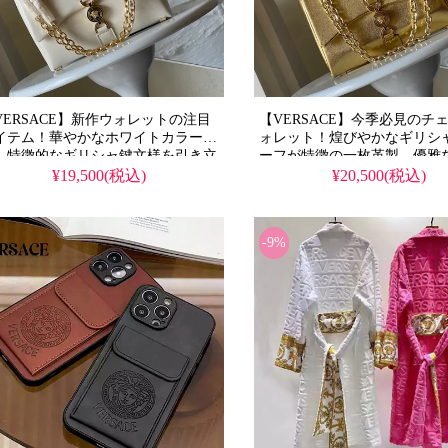
VERSACE】新作ウォレットの注目
【VERSACE】今季必見のチ
イテム！華やかなホワイトカラー
ォレット！煌びやかなギリシ
、特徴的なギリシャ鍵文様を引き立
ーフが特徴の一枚革製。優雅
ます。高級レザー使用で使い勝手も
ンながら大容量で実用的。精
¥19,500(税込)
¥20,500(税込)
ーパー。人気のデザインを精巧なコ
ー技術で偽物とは一線を画す
ー技術で再現。偽物とは異なる本物
別価格で入手可能な注目アイ
を、特別価格でお届けします。
す。
-9%