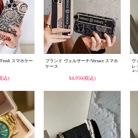
スマホケー
ブランド ヴェルサーチ/Versace スマホ
ヴ
ケース
レ
ギ
能
(税込)
¥4,950(税込)
る
22