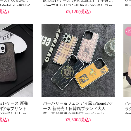
応ケースが人気急上
iPhone17ケース が人気急上昇！半透明
ケー
るかわいいデザイ
パープルシリコン肌触りつや消しマッ
iP
能で実用性抜群。
ト仕上げ耐衝撃デザイン、
マ
(税込)
¥5,120(税込)
して使える格安価
iPhone16/15/14/Galaxy S25全機種対
15
アイテム。
応。芸能人も注目するかわいいパープ
ヴ
romaxケースとしても
ル半透明スタイル、防水機能で実用性
ー
-1
抜群。格安価格で
芸
iPhone16pro/15promaxケースとしても
水
おすすめの多機能アイテム！流行りの
iP
最先端を行く一品。（透明・半透明ケ
ース
ne17ケース 新発
バーバリー＆フェンディ風 iPhone17ケ
ハ
明字母プリント、
ース 新発売！日韓風ブランド大人
ラ
つや消しおしゃ
気、高品質男女兼用ファッション。
ケー
iPhone16/15/15pro
収納
(税込)
¥5,500(税込)
max/14/14pro/13/13pro/12/12pro全機種
/15plus/Galaxy
ス
機種対応。芸能人も愛
対応。芸能人も愛用する人気ブランド
め