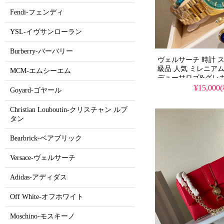
Fendi-フェンディ
YSL-イヴサンローラン
Burberry-バーバリー
ヴェルサーチ 時計 
級品 人気 ミレニアム
MCM-エムシーエム
デューサロゴ&グレ
ギョーシェダイヤル
¥15,000
Goyard-ゴヤール
ーブメント、ステン
タルツートンストラッ
Christian Louboutin-クリスチャン ルブ
くパワフルな女性用
タン
ォッチです。
Bearbrick-ベアブリック
Versace-ヴェルサーチ
Adidas-アディダス
Off White-オフホワイト
Moschino-モスキーノ