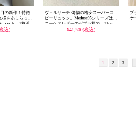
冬注目の新作！特徴
ヴェルサーチ 偽物の格安スーパーコ
ブラ
文様をあしらった
ピーリュック。Medusa95シリーズはポ
ケ
ォレット。1枚革
ニーヘアレザーのゼブラ柄で、31cm
偽物とは異なる精
サイズの力強いデザインのレプリカ。
(税込)
¥41,500(税込)
人気のカラー展
スーパーアイテム
1
2
3
...