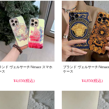
水・多機能iPhoneケース。おしゃ
iPhone16pro/15promaxケース対
。
ンド ヴェルサーチ/Versace スマホ
ブランド ヴェルサーチ/Versace スマ
ース
ケース
¥4,650(税込)
¥4,850(税込)