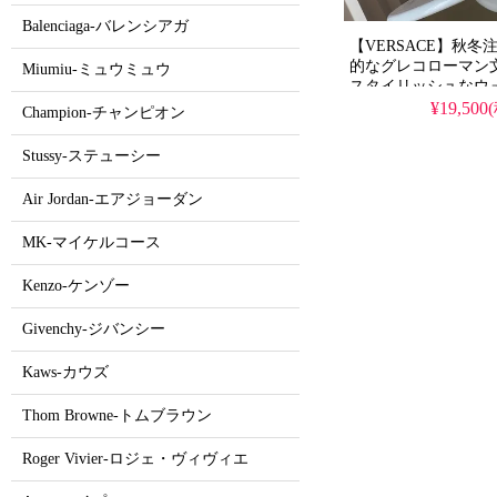
Balenciaga-バレンシアガ
【VERSACE】秋
的なグレコローマン
Miumiu-ミュウミュウ
スタイリッシュなウ
使用で高級感抜群。
¥19,500
Champion-チャンピオン
巧なコピー技術で、
開。優雅で実用的な
Stussy-ステューシー
です。
Air Jordan-エアジョーダン
MK-マイケルコース
Kenzo-ケンゾー
Givenchy-ジバンシー
Kaws-カウズ
Thom Browne-トムブラウン
Roger Vivier-ロジェ・ヴィヴィエ