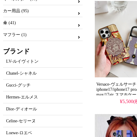
用する人気ブランド
の多機能仕様。かわ
カー用品 (95)
イルが流行り、格安
iPhone16pro/15p
傘 (41)
使える優れもの！（
マフラー (1)
ブランド
LV-ルイヴィトン
Chanel-シャネル
Versace-ヴェルサーチ
Gucci-グッチ
iphone17/iphone17 pro
max/17air スマホケ
Hermes-エルメス
¥5,500
Dior-ディオール
Celine-セリーヌ
Loewe-ロエベ