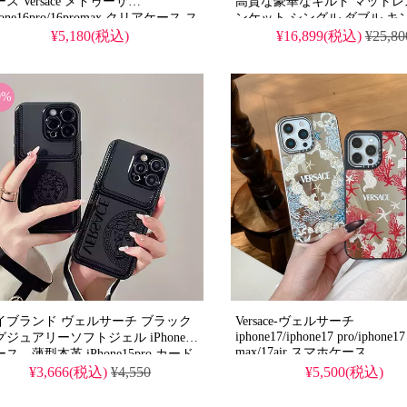
ス Versace メドゥーサ
高貴な豪華なキルト マットレ
hone16pro/16promax クリアケース ス
ンケット シングル ダブル キ
ホストラップ付き。アイフォーン
ズ 大人気 暖かい 空調生地 金
¥5,180(税込)
¥16,899(税込)
¥25,80
pro/15 スマホケース ブランド 新作
ネ ベルベット 耐摩耗性ブラ
ェルサーチ。アイフォン14pro/13ケ
送料無料
ス 送料無料 大人 おしゃれ。人気・
9%
能人愛用・かわいい。耐衝撃・防
・多機能。格安＆安い。
hone16pro/15promaxケース対応。
イブランド ヴェルサーチ ブラック
Versace-ヴェルサーチ
iphone17/iphone17 pro/iphone17
グジュアリーソフトジェル iPhone16
max/17air スマホケース
ス。薄型本革 iPhone15pro カード
。新ロゴ iPhone14promax ビジネ
¥3,666(税込)
¥4,550
¥5,500(税込)
レタープリント。iPhone13 おすす
。かわいい・安い・人気。耐衝撃・