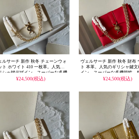
ェルサーチ 新作 秋冬 チェーンウォ
ヴェルサーチ 新作 秋冬 財布
ット ホワイト 410 一枚革。人気の
ト 本革。人気のギリシャ鍵文
リシャ鍵デザイン。スーパーな多機
イン。スーパーな多機能性。
性。精巧なコピー品。偽物とは異な
ーの美品。粗悪な偽物とは異
¥24,500(税込)
¥24,500(税込)
美品を格安で。サイズ：
を格安で。サイズ:22x9x16.5c
x9x16.5cm。