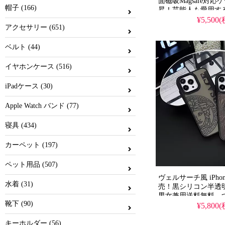
面磁吸Magsafe対
帽子 (166)
昇！芸能人も愛用す
ン、耐衝撃＆防水機
¥5,500
アクセサリー (651)
iPhone17ケースと
格、流行りの多機能
iPhone16pro/15p
ベルト (44)
おすすめ！
イヤホンケース (516)
iPadケース (30)
Apple Watch バンド (77)
寝具 (434)
カーペット (197)
ペット用品 (507)
ヴェルサーチ風 iPho
水着 (31)
売！黒シリコン半透
男女兼用送料無料。
靴下 (90)
れ、
¥5,800
iPhone16/16promax/15
S24/S24Ultra全
キーホルダー (56)