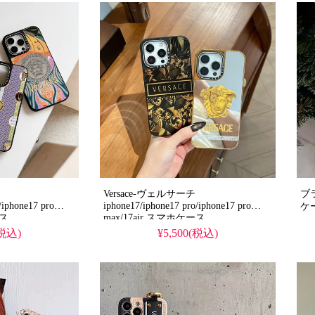
風、耐衝撃＆防水
風、耐衝撃＆防水の多機能仕様。かわ
防
いい黒半透明スタ
いい日韓風スタイルが流行り、格安で
れ。
で手に入り、
手に入り、iPhone16pro/15promaxケー
応
romaxケースとしても
スとしても使える優れもの！（おしゃ
Versace-ヴェルサーチ
ブラ
/iphone17 pro
iphone17/iphone17 pro/iphone17 pro
ケ
ース
max/17air スマホケース
(税込)
¥5,500(税込)