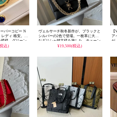
スーパーコピー N
ヴェルサーチ秋冬新作が、ブラックと
【
 レディ 格安。メ
シルバーの2色で登場。一枚革に大胆
ア
カ模様、グリーン
なギリシャ鍵文様を施した、チェーン
が
、輸入クォーツム
付きの多機能ウォレット。本物に近い
て
(税込)
¥19,500(税込)
レス&イエローメ
精巧なコピー仕上げで、偽物とは一線
ス
プ。2026年も輝
を画す美品を格安で提供します。
ピ
ラグジュアリーウ
感