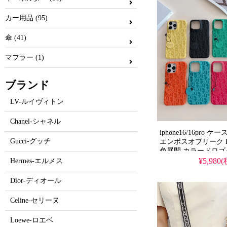
ム！
カー用品 (95)
傘 (41)
マフラー (1)
ブランド
LV-ルイヴィトン
Chanel-シャネル
iphone16/16pro
Gucci-グッチ
エンボスオブリーク PU
色展開 カラードロゴ
傷防止 指紋が付きに
¥5,980
Hermes-エルメス
やかでおしゃれ 大人
フォン Galaxy
Dior-ディオール
S21/S22/S23/S24/S25
ース 全機種対応
Celine-セリーヌ
Loewe-ロエベ