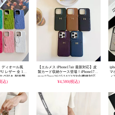
 ケース ディオール風
【エルメス iPhone17air 最新対応】皮
ip
 レザー 全 10
製カード収納ケース登場！iPhone17pro
マ
タグ付き 耐衝撃
max/17pro/16/15/14/13/XR全機種対応、
ィ
くい 薄型軽量 鮮
メタルロゴ＆ブランドロゴ入り。芸能
撃
(税込)
¥4,580(税込)
レディース アイ
人御用達のラグジュアリーな一台、耐
お
衝撃＆防水機能で安心使用。かわいく
人
/S26 Ultra 携帯ケ
て多機能なデザインが今流行り、
iPhone17ケースを格安でゲット。
iPhone16pro/15promaxケースとしても
活躍間違いなし！