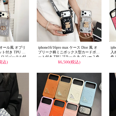
ディオール風 オブリ
iphone16/16pro max ケース Dior 風 オ
ip
ト付き TPU ブ
ブリーク柄ミニボックス型カードポケ
入
 色 ロゴバックル付
ット付き TPU ブラック & グレー 2 色
色
ェーンストラップ付
ゴールドメタルロック付き ショルダ
し
(税込)
¥6,500(税込)
機能でおしゃれ 大
ー / チェーンストラップ付き 耐衝撃
実用
フォン16/16
傷防止 クラシカルでおしゃれ 大人レ
ォン
us/17/17pro 携帯ケ
ディース向け アイフォン
機種対応 1 個買うと 1 個無料
18/18pro/17pro/17pro max 携帯ケース
全機種対応 無料プレゼント