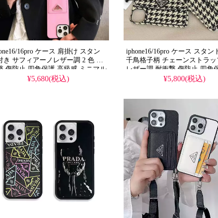
hone16/16pro ケース 肩掛け スタン
iphone16/16pro ケース スタ
付き サフィアーノレザー調 2 色 耐
千鳥格子柄 チェーンストラッ
撃 傷防止 四角保護 高級感 ミニマル
レザー調 耐衝撃 傷防止 四角
しゃれ レディース 大人 実用的 プラ
感 おしゃれ レディース 大人
¥5,680(税込)
¥5,800(税込)
風 prada スマホケース アイフォン
プラダ風 prada スマホケース
/18pro/17pro/17pro max 携帯ケース
ン18/18pro/17pro/17pro ma
全機種対応 無料プレゼント
ス 全機種対応 1 個買うと 1 