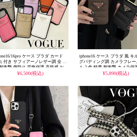
hone16/16pro ケース プラダ カード
iphone16 ケース プラダ 風 
れ 付き サフィアーノレザー調 全 8
グパディング調 カメラフレー
 耐衝撃 傷防止 四角保護 高級感 お
ル 2 色 軽量 耐衝撃 カメラ保
ゃれ ハイブランド レディース 大人
ン レディース クール 高品質 pr
¥6,500(税込)
¥5,890(税込)
的 風 prada スマホケース アイフ
マホケース アイフォン16 pro/1
18/18pro/17pro/17pro max 携帯ケ
max/16 plus/17/17pro 携帯
ース 全機種対応 無料プレゼント
種対応 無料プレゼント