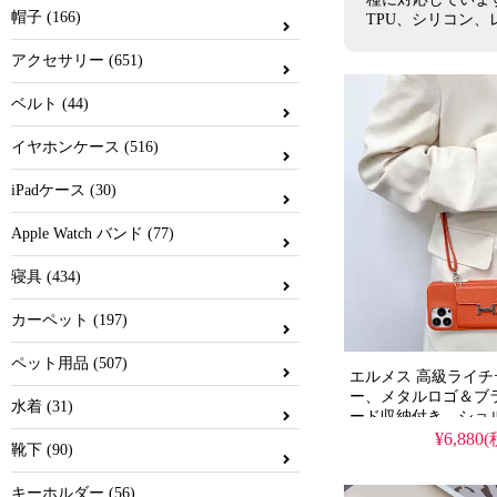
帽子 (166)
ヴィヴィアン
TPU、シリコン
アクセサリー (651)
ノースフェイス
ベルト (44)
イヴサンローラ
イヤホンケース (516)
コーチ ス
iPadケース (30)
エムシーエム
Apple Watch バンド (77)
ベアブリック
寝具 (434)
カーペット (197)
チャンピオン
ペット用品 (507)
メゾン マルジ
エルメス 高級ライ
ー、メタルロゴ＆ブ
水着 (31)
ード収納付き。ショ
応、芸能人も注目す
¥6,880
靴下 (90)
ン。耐衝撃＆防水機
格安価格でiPhone17pr
キーホルダー (56)
スとしてもおすすめ