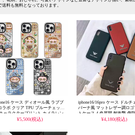
ダ スマホケース
シュプリーム スマホケース
で送料も無料となっております。
ハーツ スマホケース
バーバリー スマホケース
ーダン スマホケース
ゴヤール スマホケース
ディ スマホケース
バレンシアガ スマホケース
シィ スマホケース
カウズ スマホケース
ャルソン スマホケー
モスキーノ スマホケース
プ スマホケース
マイケルコース スマホケース
hone16 ケース ディオール風 ラブブ
iphone16/16pro ケース ド
コラボ クリア TPU ブルーチェック
バーナ風 マットレザー調ロゴ
 キャラクタープリント カメラレン
トケース 4 色展開 耐衝撃 傷
一体保護 耐衝撃 傷防止 黄ばみにく
軽量 シンプルで高級感漂う 
¥5,500(税込)
¥4,180(税込)
 可愛くておしゃれ 高校生・大人レ
なレディース・メンズに人気 
ィース向け アイフォン
ォン14/14pro/14pro max 携
/16pro/16pro max/16 plus 携帯ケース
機種対応 1 個買うと 1 個無料