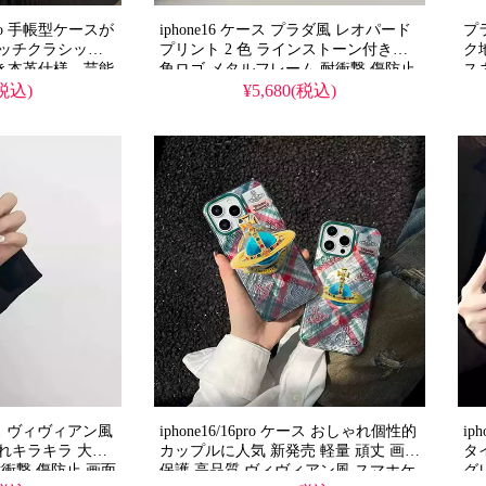
7pro 手帳型ケースが
iphone16 ケース プラダ風 レオパード
プラ
グッチクラシック
プリント 2 色 ラインストーン付き三
ク
き本革仕様。芸能
角ロゴ メタルフレーム 耐衝撃 傷防止
ス
いデザイン、耐衝
カメラ保護 クール レディース 大人向
メ
(税込)
¥5,680(税込)
群。iPhone14
け 高品質 アイフォン
ク
格安価格、
18/18pro/17pro/17pro max 携帯ケース
質 
romaxケースとしても
全機種対応 無料プレゼント
携
イテム！
 ケース ヴィヴィアン風
iphone16/16pro ケース おしゃれ個性的
ip
れキラキラ 大人
カップルに人気 新発売 軽量 頑丈 画面
タ
衝撃 傷防止 画面
保護 高品質 ヴィヴィアン風 スマホケ
グ