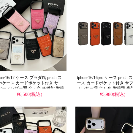
全機種対応 1 個買うと 1 個無料
hone16/17 ケース プラダ風 prada ス
iphone16/16pro ケース prad
ホケース カードポケット付き サフ
ース カードポケット付き サ
アーノレザー調 全 7 色 多機能 耐衝
ノレザー調 全 6 色 耐衝撃 傷
 傷防止 四角保護 高級感 シンプル
角保護 高級感 ミニマル おし
¥6,500(税込)
¥5,980(税込)
しゃれ 大人向け レディース 実用的
ズ レディース 大人 実用的 人
気
ダ 風 アイフォン18/17/16/15/
ース 全機種対応