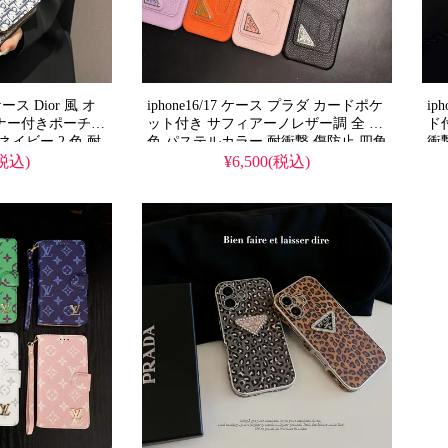
 ケース Dior 風 オ
iphone16/17 ケース プラダ カードポケ
ip
ナー付きポーチ一
ット付き サフィアーノレザー調 全 8
ド
 ネイビー 2 色 耐
色 パステルカラー 耐衝撃 傷防止 四角
衝
 傷防止 小物収納可
保護 高級感 可愛い レディース 高校生
お
(税込)
¥6,500(税込)
愛用風 大人レデ
実用的 風 prada スマホケース アイフ
ダ
Galaxy
ォン16/16 pro/16pro max/16
18
25 Ultra 携帯ケース
plus/17/17pro 携帯ケース 全機種対応
ゼント