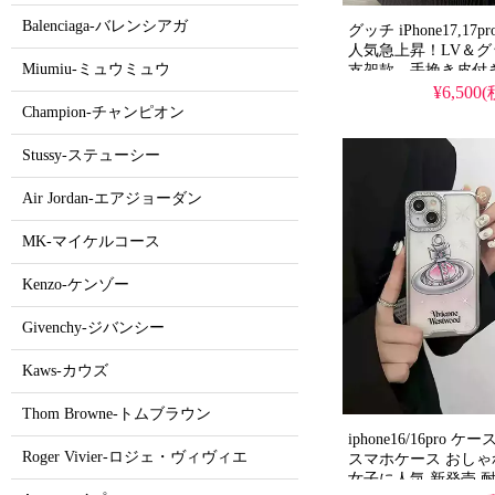
Balenciaga-バレンシアガ
グッチ iPhone17,1
人気急上昇！LV＆
Miumiu-ミュウミュウ
支架款、手挽き皮付
人も注目するかわい
¥6,500
撃＆防水機能で実用性抜
Champion-チャンピオン
ケースとして使える
iPhone16pro/15p
Stussy-ステューシー
おすすめの多機能ア
Air Jordan-エアジョーダン
MK-マイケルコース
Kenzo-ケンゾー
Givenchy-ジバンシー
Kaws-カウズ
Thom Browne-トムブラウン
iphone16/16pro
Roger Vivier-ロジェ・ヴィヴィエ
スマホケース おしゃ
女子に人気 新発売 耐