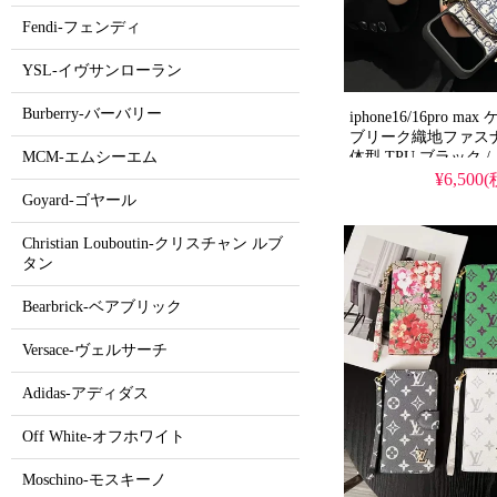
Fendi-フェンディ
YSL-イヴサンローラン
Burberry-バーバリー
iphone16/16pro max
ブリーク織地ファス
MCM-エムシーエム
体型 TPU ブラック /
衝撃 TPU フレーム
¥6,500
能 おしゃれで芸能人
Goyard-ゴヤール
ィース向け アイフォン 
S21/S22/S23/S24/S
Christian Louboutin-クリスチャン ルブ
全機種対応 無料プレ
タン
Bearbrick-ベアブリック
Versace-ヴェルサーチ
Adidas-アディダス
Off White-オフホワイト
Moschino-モスキーノ