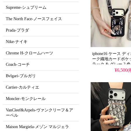
Supreme-シュプリーム
The North Face-ノースフェイス
Prada-プラダ
Nike-ナイキ
Chrome H-クロームハーツ
iphone16 ケース 
ーク織地カードポケッ
ラック & グレー 2
Coach-コーチ
き ショルダー / チ
¥6,500
き 耐衝撃 傷防止 多
Bvlgari-ブルガリ
人レディース向け アイ
pro/16pro max/16 pl
Cartier-カルティエ
ース 全
Moncler-モンクレール
VanCleef&Arpels-ヴァンクリーフ＆ア
ーペル
Maison Margiela-メゾン マルジェラ