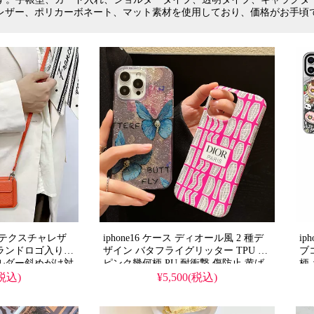
 スマホケース
エルメス スマホケース
プラ
、レザー、ポリカーボネート、マット素材を使用しており、価格がお手頃
 スマホケース
ヴェルサーチ スマホケース
クローム
ン スマホケー
アディダス スマホケース
エアジョ
マホケース
オフホワイト スマホケース
フェン
 スマホケース
ミュウミュウ スマホケース
ジバン
 スマホケース
ステューシー スマホケース
コムデギ
 スマホケース
ディズニー スマホケース
エイ
ェラ スマホケ
チテクスチャレザ
iphone16 ケース ディオール風 2 種デ
ip
ランドロゴ入りカ
ザイン バタフライグリッター TPU &
ブ
ルダー斜めがけ対
ピンク幾何柄 PU 耐衝撃 傷防止 黄ば
柄
るかわいいデザイ
みにくい 軽量 キラキラ / ポップでお
ズ
(税込)
¥5,500(税込)
能で実用性抜群、
しゃれ 大人レディース向け
い
o/16promaxケー
デ
の多機能アイテ
16