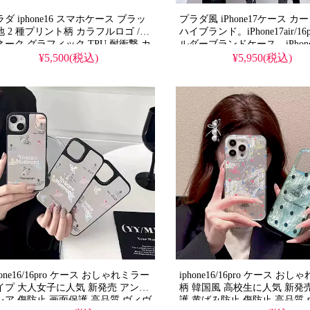
ダ iphone16 スマホケース ブラッ
プラダ風 iPhone17ケース カ
地 2 種プリント柄 カラフルロゴ /
ハイブランド。iPhone17air/16p
ネーク グラフィック TPU 耐衝撃 カ
ルダーブランドケース。iPhone1
ラ保護 傷防止 ストリート ユニセッ
ストラップ付き。
¥5,500(税込)
¥5,950(税込)
ス カジュアル・イベント向け 高品
iPhone16pro/16promax お
アイフォン16pro/16pro max/16 plus
ビジネスカード入れ。流行り
帯ケース 全機種対応
撃・防水。かわいい・格安。
iPhone17ケース / 17プロプ
ス。
hone16/16pro ケース おしゃれミラー
iphone16/16pro ケース お
イプ 大人女子に人気 新発売 アンチ
柄 韓国風 高校生に人気 新発
レア 傷防止 画面保護 高品質 ヴィヴ
護 黄ばみ防止 傷防止 高品質