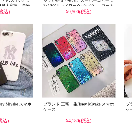
O サドルバッグ 格
ッグが格安で登場。スーパーコピーの
1cm軽量大容量、高密
7×10グリッドロックバッグは、マット
プ、ファスナー付
グレーカラーで41×29×12cmの大容量
(税込)
¥9,500(税込)
セックスデザイ
設計。正規品と同様の金具、オリジナ
する実用的なクロス
ルウォッシュタグ、ロゴを完備し、取
扱説明書と専用ギフトバッグが付属。
カジュアルなシーンに最適な高品質レ
プリカです。
iyake スマホ
ブランド 三宅一生/Issey Miyake スマホ
ブラ
ケース
ケ
(税込)
¥4,180(税込)