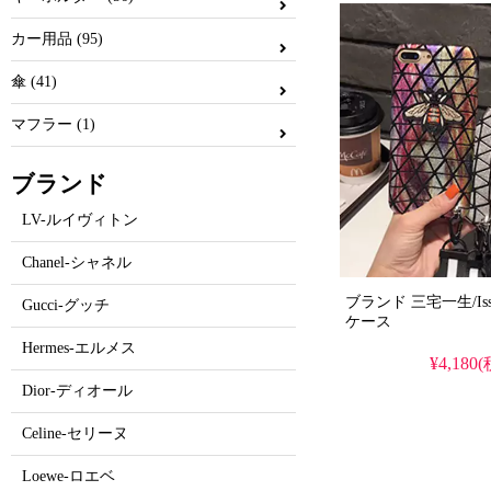
カー用品 (95)
傘 (41)
マフラー (1)
ブランド
LV-ルイヴィトン
Chanel-シャネル
ブランド 三宅一生/Issey M
Gucci-グッチ
ケース
Hermes-エルメス
¥4,180
Dior-ディオール
Celine-セリーヌ
Loewe-ロエベ