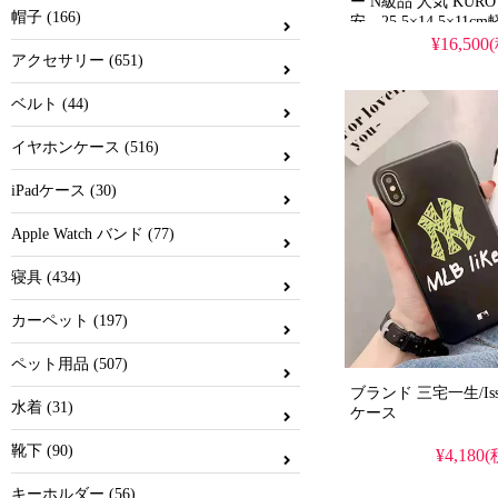
ー N級品 人気 KUR
帽子 (166)
安。25.5×14.5×1
度編み込みストラッ
¥16,500
アクセサリー (651)
き内ポケット、ユニ
ン。2026年も活躍
ボディバッグです。
ベルト (44)
イヤホンケース (516)
iPadケース (30)
Apple Watch バンド (77)
寝具 (434)
カーペット (197)
ペット用品 (507)
ブランド 三宅一生/Issey M
水着 (31)
ケース
靴下 (90)
¥4,180
キーホルダー (56)