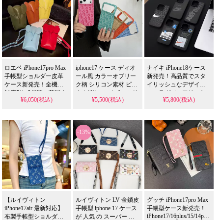
いデザイン、耐衝撃＆
人気ブランド、防水の
性抜群、格安価格で
防水機能で実用性抜
多機能仕様。かわいい
iPhone17pro/16promaxケ
エイプ スマホケース
マイケルコース スマホケース
群。iPhone17ケースとし
折りたたみレザースタ
ースとしてもおすすめ
て使える格安価格、
イルが流行り、格安で
の多機能アイテム！
メゾン マルジェラ スマホケ
iPhone16pro/15promaxケ
手に入り、
ースとしてもおすすめ
iPhone17pro/16promaxケ
の多機能アイテム！
ースとしても使える優
れもの！
ロエベ iPhone17pro Max
iphone17 ケース ディオ
ナイキ iPhone18ケース
手帳型ショルダー皮革
ール風 カラーオブリー
新発売！高品質でスタ
ケース新発売！全機種
ク柄 シリコン素材 ピン
イリッシュなデザイ
対応5款式展開、芸能人
ク / グリーン / ゴールド
ン、ラグジュアリーな
¥6,050(税込)
¥5,500(税込)
¥5,800(税込)
も愛用する人気アイテ
/ オレンジ / ブルー 5 色
雰囲気。芸能人も愛用
ム。耐衝撃＆防水の多
耐衝撃 カメラ保護 傷防
する人気ブランド、耐
機能仕様、かわいいデ
止 カラフル ユニセック
衝撃＆防水の多機能仕
ザインが流行りのスタ
ス 日常・カジュアル向
様。かわいいナイキス
-13%
イル。iPhone17ケースと
け 高品質 アイフォン
タイルが流行り、格安
Galaxy
して格安で手に入り、
で手に入り、
S21/S22/S23/S24/S25
iPhone16pro/15promaxケ
iPhone17pro/16promaxケ
Ultra 携帯ケース 全機種
ースとしても使える優
ースとしても使える優
対応
れもの！
れもの！（おしゃれな
高級スマホケース）
【ルイヴィトン
ルイヴィトン LV 金鎖皮
グッチ iPhone17pro Max
iPhone17air 最新対応】
手帳型 iphone 17 ケース
手帳型ケース新発売！
iPhone17/16plus/15/14pro/13/
布製手帳型ショルダー
が 人気 の スーパー コ