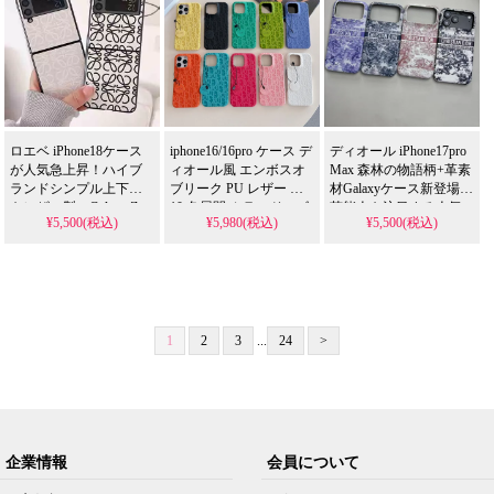
人レディース向け アイ
ピクセル Galaxy
S21/S22/S23/S24/S25
フォン Galaxy
Ultra 携帯ケース
S21/S22/S23/S24/S25
Ultra 携帯ケース 全機種
対応
ロエベ iPhone18ケース
iphone16/16pro ケース デ
ディオール iPhone17pro
が人気急上昇！ハイブ
ィオール風 エンボスオ
Max 森林の物語柄+革素
ランドシンプル上下開
ブリーク PU レザー 全
材Galaxyケース新登場！
きレザー製、Galaxy Z
10 色展開 カラードロゴ
芸能人も注目する人気
¥5,500(税込)
¥5,980(税込)
¥5,500(税込)
Fold4/Fold3/Z Flip4/Z
タグ付き 耐衝撃 傷防止
アイテム、耐衝撃＆防
Flip3全機種対応。芸能
指紋が付きにくい 薄型
水の多機能仕様。かわ
人も注目するかわいい
軽量 鮮やかでおしゃれ
いい森林デザインが流
ロエベレザースタイ
大人レディース アイフ
行りのスタイル、
ル、耐衝撃＆防水機能
ォン Galaxy
iPhone17ケースとして格
で実用性抜群。格安価
S21/S22/S23/S24/S25/S26
安で手に入る。
格で
Ultra 携帯ケース 全機種
iPhone16pro/15promaxケ
1
2
3
...
24
>
iPhone17pro/16promaxケ
対応
ースとしても使える優
ースとしてもおすすめ
れもの！
の多機能アイテム！流
行りの最先端を行く一
品。送料無料。
企業情報
会員について