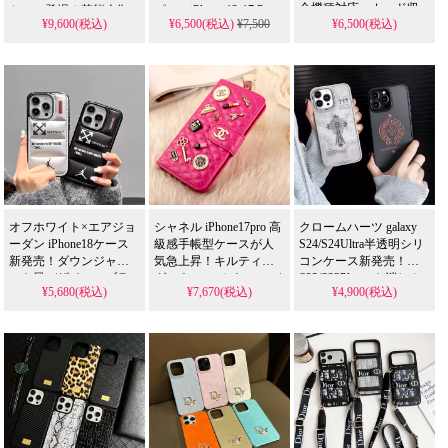
全機種対応、カード収
ケース登場！芸能人御
ピー。iPhone 12-17 Pro
¥9,600(税込)
¥6,500(税込)
¥7,500
¥6,500(税込)
納付き男女兼用。芸能
Max & Samsung S23-S25
用達のラグジュアリー
ULTRAに 全機種対応 す
人も愛用するハイブラ
な一台、耐衝撃＆防水
る斜め掛けモデルを精
ンド、耐衝撃＆防水の
機能で安心使用。かわ
巧に再現。偽物 ながら
多機能仕様。かわいい
いくて多機能な布地デ
レザー素材の紙幣・小
デザインが流行りのス
ザインが今流行り、
銭収納機能付きケース
タイル、iPhone17ケース
iPhone17ケースを格安で
を 格安 で提供し、芸能
として格安で手に入
ゲット。
人 スタイルを手軽に取
る。
iPhone16pro/15promaxケ
り入れられます。
iPhone16pro/15promaxケ
ースとしても活躍間違
ースとしても使える優
いなし！
れもの！
オフホワイト×エアジョ
シャネル iPhone17pro 高
クロームハーツ galaxy
ーダン iPhone18ケース
級感手帳型ケースが人
S24/S24Ultra半透明シリ
新発売！ダウンジャケ
気急上昇！キルティン
コンケース新発売！
ット風デザイン、ブラ
グ×パールのかわいいデ
S23/S23Plusつや消しカ
¥5,680(税込)
¥7,670(税込)
¥4,900(税込)
ック＆シルバーカラ
ザイン、カード収納付
バーも対応、画面保護
ー。画面保護耐衝撃、
きで実用的。芸能人も
＆耐衝撃機能搭載。大
高校生向けスポーツ
注目するおしゃれな一
人シンプルでおしゃれ
風。
台、耐衝撃＆防水機能
可愛いデザインが芸能
iPhone16pro/16plus/15/15promax/14/Galaxy
で実用性抜群。iPhone17
人にも人気。iPhone17ケ
S24/S23/S22全機種対
ケースとして使える格
ースとしても使える格
応。芸能人も愛用する
安価格、
安多機能アイテム、
人気ブランドコラボ、
iPhone16pro/15promaxケ
iPhone16pro/15promaxケ
防水の多機能仕様。か
ースとしてもおすすめ
ースとしても活躍！
わいいダウンジャケッ