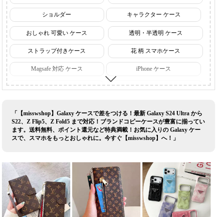
ショルダー
キャラクター ケース
おしゃれ 可愛い ケース
透明・半透明 ケース
ストラップ付きケース
花 柄 スマホケース
Magsafe 対応 ケース
iPhone ケース
iPhone18 ケース 【発売予定】
iPhone17 ケース
iPhone16 ケース
Galaxy ケース
「【misswshop】Galaxy ケースで差をつける！最新 Galaxy S24 Ultra から
S22、Z Flip5、Z Fold5 まで対応！ブランドコピーケースが豊富に揃ってい
Google ケース
Sharp ケース
ます。送料無料、ポイント還元など特典満載！お気に入りの Galaxy ケー
スで、スマホをもっとおしゃれに。今すぐ【misswshop】へ！」
Sony ケース
ルイヴィトン スマホケース
シャネル スマホケース
グッチ スマホケース
ディオール スマホケース
ナイキ スマホケース
セリーヌ スマホケース
ロエベ スマホケース
ヴィヴィアン スマホケース
エルメス スマホケース