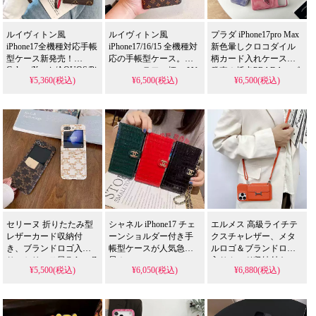
プラダ スマホケース
シュプリーム スマホケース
ルイヴィトン風
ルイヴィトン風
プラダ iPhone17pro Max
iPhone17全機種対応手帳
iPhone17/16/15 全機種対
新色暈しクロコダイル
ノースフェイス スマホケース
ヴェルサーチ スマホケース
型ケース新発売！
応の手帳型ケース。ス
柄カード入れケース新
Galaxy/Xperia/AQUOS/Pixel
モールフラワー柄に LV
発売！插卡PRADAロゴ
クロームハーツ スマホケース
バーバリー スマホケース
¥5,360(税込)
¥6,500(税込)
¥6,500(税込)
全機種対応、女性向け
風ロゴがデザインさ
入り皮革素材、芸能人
激安衝撃吸収おしゃれ
れ、カード収納とリス
も愛用する人気アイテ
イヴサンローラン スマホケー
アディダス スマホケース
デザイン。芸能人も愛
トストラップが付いて
ム。耐衝撃＆防水の多
用する人気アイテム、
います。ソニー Xperia 5
機能仕様、かわいいデ
エアジョーダン スマホケース
ゴヤール スマホケース
耐衝撃＆防水の多機能
V/10 V/1 V Gaming
ザインが流行りのスタ
仕様。かわいいスタイ
Edition/1 V にも対応
イル。アイフォン
コーチ スマホケース
オフホワイト スマホケース
ルが流行り、iPhone17ケ
Galaxy
S21/S22/S23/S24/S25
ースとして格安で手に
Ultra 携帯ケース 全機種
入る。
フェンディ スマホケース
バレンシアガ スマホケース
対応
iPhone16pro/15promaxケ
ースとしても使える優
エムシーエム スマホケース
ミュウミュウ スマホケース
れもの！
セリーヌ 折りたたみ型
シャネル iPhone17 チェ
エルメス 高級ライチテ
ジバンシィ スマホケース
カウズ スマホケース
レザーカード収納付
ーンショルダー付き手
クスチャレザー、メタ
き、ブランドロゴ入
帳型ケースが人気急上
ルロゴ＆ブランドロゴ
ベアブリック スマホケース
ステューシー スマホケース
り。セリーヌ風Galaxy Z
昇！
入りカード収納付き。
¥5,500(税込)
¥6,050(税込)
¥6,880(税込)
AQUOS/Galaxy/Xperia/Huawei/Pixel
Flip6/5/4/3対応、背面カ
ショルダー斜めがけ対
全機種対応、3款式の高
ード収納耐衝撃。
応、芸能人も注目する
コムデギャルソン スマホケー
モスキーノ スマホケース
級皮革。送料無料＆芸
iPhone/Galaxy全機種対
かわいいデザイン。耐
能人も注目するかわい
応。芸能人も愛用する
衝撃＆防水機能で実用
チャンピオン スマホケース
ディズニー スマホケース