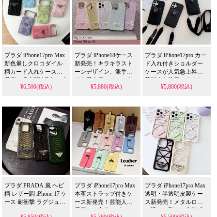
プラダ スマホケース
シュプリーム スマホケース
ノースフェイス スマホケース
ヴェルサーチ スマホケース
クロームハーツ スマホケース
バーバリー スマホケース
プラダ iPhone17pro Max
プラダ iPhone18ケース
プラダ iPhone17pro カー
新色暈しクロコダイル
新発売！キラキラスト
ド入れ付きショルダー
イヴサンローラン スマホケー
アディダス スマホケース
柄カード入れケース新
ーンデザイン、派手カ
ケースが人気急上昇！
発売！插卡PRADAロゴ
ワ女子人気。インスタ
芸能人も注目するかわ
エアジョーダン スマホケース
ゴヤール スマホケース
¥6,500(税込)
¥5,880(税込)
¥5,800(税込)
入り皮革素材、芸能人
おしゃれ、
いいデザイン、耐衝撃
iPhone16pro/16promax/15/14pro/14promax/13/13pro/12
も愛用する人気アイテ
＆防水機能で実用性抜
全機種対応。芸能人も
ム。耐衝撃＆防水の多
群。iPhone17ケースとし
コーチ スマホケース
オフホワイト スマホケース
愛用する人気ブラン
機能仕様、かわいいデ
て使える格安価格、
ド、耐衝撃＆防水の多
ザインが流行りのスタ
iPhone16pro/15promaxケ
フェンディ スマホケース
バレンシアガ スマホケース
機能仕様。かわいいキ
イル。アイフォン
ースとしてもおすすめ
ラキラストーンスタイ
Galaxy
の多機能アイテム！
エムシーエム スマホケース
ミュウミュウ スマホケース
S21/S22/S23/S24/S25
ルが流行り、格安で手
Ultra 携帯ケース 全機種
に入り、
ジバンシィ スマホケース
カウズ スマホケース
対応
iPhone17pro/16promaxケ
ースとしても使える優
ベアブリック スマホケース
ステューシー スマホケース
れもの！
プラダ PRADA 風 ヘビ
プラダ iPhone17pro Max
プラダ iPhone17pro Max
柄 レザー調 iPhone 17 ケ
本革ストラップ付きケ
透明・半透明皮製ケー
コムデギャルソン スマホケー
モスキーノ スマホケース
ース 耐衝撃 ラグジュア
ース新発売！芸能人も
ス新発売！メタルロゴ
リースマホケース
愛用する高級レザーモ
と透かし彫りで高級感
チャンピオン スマホケース
ディズニー スマホケース
¥5,850(税込)
¥5,360(税込)
¥5,500(税込)