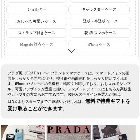
ショルダー
キャラクター ケース
おしゃれ 可愛い ケース
透明・半透明 ケース
ストラップ付きケース
花 柄 スマホケース
Magsafe 対応 ケース
iPhone ケース
iPhone18 ケース 【発売予定】
iPhone17 ケース
iPhone16 ケース
Galaxy ケース
プラダ風（PRADA）ハイブランドスマホケースは、スマートフォンの画
面をしっかり全面的に守り、擦り傷や画面割れをしっかり防いでくれま
Google ケース
Sharp ケース
す。iPhone や Android の各機種に幅広く対応しており、おしゃれでシンプ
ル、可愛いデザインが豊富に揃い、メンズ・レディースはもちろん高校生
Sony ケース
ルイヴィトン スマホケース
やカップルの方にもおすすめです。お好みのデザインを選んだ後は、
無料で特典ギフトを
LINE
よりスタッフまでご連絡いただければ、
シャネル スマホケース
グッチ スマホケース
受け取ることができます
。
ディオール スマホケース
ナイキ スマホケース
セリーヌ スマホケース
ロエベ スマホケース
ヴィヴィアン スマホケース
エルメス スマホケース