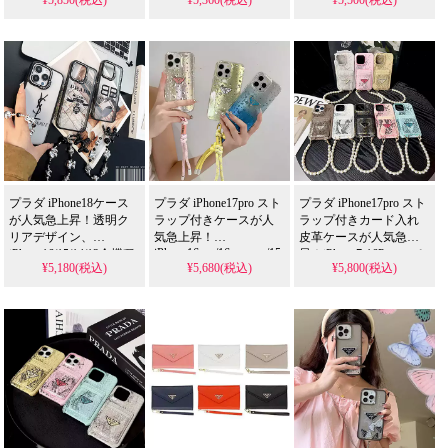
iPhone17Pro/17ProMax
デル、耐衝撃＆防水の
演出、ブランドロゴが
対応
多機能仕様。かわいい
映える逸品。芸能人も
エイプ スマホケース
マイケルコース スマホケース
デザインが流行りのス
愛用する人気アイテ
タイル、iPhone17ケース
ム、耐衝撃＆防水の多
メゾン マルジェラ スマホケ
として格安で手に入
機能仕様。かわいいデ
る。
ザインが流行りのスタ
iPhone16pro/15promaxケ
イル、iPhone17ケースと
ースとしても使える優
して格安で手に入る。
れもの！
iPhone16pro/15promaxケ
ースとしても使える優
れもの！
プラダ iPhone18ケース
プラダ iPhone17pro スト
プラダ iPhone17pro スト
が人気急上昇！透明ク
ラップ付きケースが人
ラップ付きカード入れ
リアデザイン、
気急上昇！
皮革ケースが人気急上
iPhone16pro/16promax/15pro/15
iPhone16/15/14/13全機種
昇！iPhone7-16Promax＆
¥5,180(税込)
¥5,680(税込)
¥5,800(税込)
対応、水滴グラデーシ
対応のストラップ付
Galaxy S20-S24Ultra＆
ョン＆シルバーバンパ
き。芸能人も注目する
Note10-20Ultra全機種対
ー。芸能人も注目する
かわいいレディースス
応。芸能人も注目する
かわいいデザイン、耐
タイル、耐衝撃＆防水
かわいいデザイン、耐
衝撃＆防水機能で実用
機能で実用性抜群。格
衝撃＆防水機能で実用
性抜群。iPhone17ケース
安価格で
性抜群。iPhone17ケース
として使える格安価
iPhone17pro/16promaxケ
として使える格安価
格、
ースとしてもおすすめ
格、
iPhone16pro/15promaxケ
の多機能アイテム！
iPhone16pro/15promaxケ
ースとしてもおすすめ
ースとしてもおすすめ
の多機能アイテム！
の多機能アイテム！