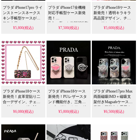
プラダ iPhone17pro ライ
プラダ iPhone17全機種
プラダ iPhone18ケース
ンストーンスネークス
対応手帳型ケース新発
新発売！透明キラキラ
キン手帳型ケースが人
売！
高品質デザイン、チェ
Galaxy/Xperia/AQUOS/Pixel/Huawei
気急上昇！
ーン付きで大人オシャ
¥5,800(税込)
¥7,500(税込)
¥5,600(税込)
全機種対応、男女兼用
iPhone16/Galaxy
レ。
S24/23/Pixel 9/9 Pro対
デザイン。送料無料＆
iPhone16/15promax/15/14plus
応、カード収納2つ＆マ
芸能人も愛用する人気
全機種対応。芸能人も
カロンカラー。芸能人
アイテム、耐衝撃＆防
愛用するハイブラン
も注目するかわいいデ
水の多機能仕様。かわ
ド、耐衝撃＆防水の多
ザイン、耐衝撃＆防水
いいスタイルが流行
機能仕様。綺麗で可愛
機能で実用性抜群。
り、iPhone17ケースとし
いスタイルが流行り、
iPhone17ケースとして使
て格安で手に入る。
格安で手に入り、
える格安価格、
iPhone16pro/15promaxケ
iPhone17pro/16promaxケ
iPhone16pro/15promaxケ
ースとしても使える優
ースとしても使える優
ースとしてもおすすめ
れもの！
れもの！
の多機能アイテム！
プラダ iPhone18ケース
プラダ iPhone18ケース
プラダ iPhone17pro Max
新発売！皮革背貼り二
新発売！PUレザースタ
両面磁吸IMD＋磁吸支
合一デザイン、チェー
ンド機能付き、三角形
架付きMagsafeケース新
ン付きショルダー対
ロゴマグネットリング
発売！芸能人も愛用す
¥6,080(税込)
¥5,800(税込)
¥6,500(税込)
応。iPhone11pro max/XS
搭載MagSafe対応。
る人気ブランド、耐衝
iPhone16pro/16promax/15pro/15/14
Max/XR/X/8/7/6s plus全
撃＆防水の多機能仕
全機種対応。芸能人も
機種対応。芸能人も愛
様。かわいいプラダス
愛用する人気ブラン
用する贅沢ブランド、
タイルが流行り、格安
ド、耐衝撃＆防水の多
耐衝撃＆防水の多機能
で手に入り、iPhone18ケ
機能仕様。シンプルオ
仕様。かわいいオシャ
ースとしても使える優