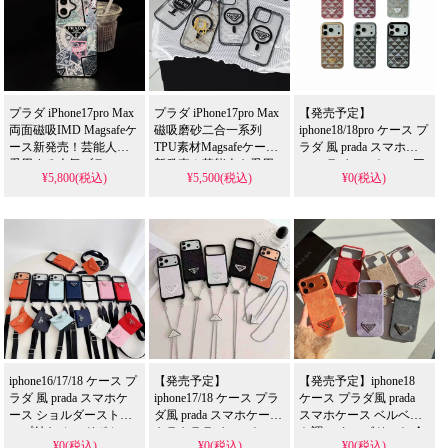
シャレなかわいいスタ
レスタイル、
れもの！
イルが流行り、格安で
iPhone17pro/16promaxケ
手に入り、
ースとしても格安で手
iPhone17pro/16promaxケ
に入る優れもの！
ースとしても使える優
れもの！
プラダ iPhone17pro Max
プラダ iPhone17pro Max
【発売予定】
両面磁吸IMD Magsafeケ
磁吸磨砂二合一系列
iphone18/18pro ケース プ
ース新発売！芸能人も
TPU素材Magsafeケース
ラダ 風 prada スマホケ
愛用する人気ブラン
新発売！芸能人も愛用
ース ラインストーン 三
¥5,800(税込)
¥5,500(税込)
¥0(税込)
ド、耐衝撃＆防水の多
する人気ブランド、耐
角モチーフ 6 色展開 耐
機能仕様。かわいいプ
衝撃＆防水の多機能仕
衝撃 滑り止め カメラ保
ラダスタイルが流行
様。かわいい磨砂スタ
護 高品質 ゴージャス エ
り、格安で手に入り、
イルが流行り、格安で
レガント 大人向け レデ
iPhone18ケースとしても
手に入り、iPhone18ケー
ィース 売れ筋 アイフォ
使える優れもの！
スとしても使える優れ
ン16/16 pro/16pro max/16
もの！
plus/17/17pro 携帯ケース
全機種対応
iphone16/17/18 ケース プ
【発売予定】
【発売予定】iphone18
ラダ 風 prada スマホケ
iphone17/18 ケース プラ
ケース プラダ風 prada
ース ショルダーストラ
ダ風 prada スマホケース
スマホケース ベルベッ
ップ付き カードポケッ
キラキララインストー
ト調 スタッズドット 全
¥0(税込)
¥0(税込)
¥0(税込)