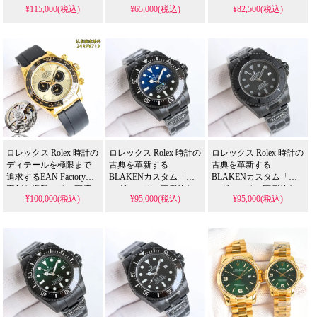
¥115,000(税込)
¥65,000(税込)
¥82,500(税込)
夜光の絶妙な調和は、N
コピー 格安市場でも他
かなCal.3285ムーブメン
級品人気スーパー コピ
を圧倒し、高精度な一
トと独特のケースデザ
ー 格安市場でも新次元
体型3235ムーブメント
インは、N級品人気スー
の再現度と評価され、
と快適な904Lスチール
パー コピー 格安市場で
最高級のプラチナメッ
ブレスレットが、限ら
も他に類を見ない魅力
キと防汚コーティング
れた数量の中でも一際
を生み出し、右腕での
が、本物に迫る視覚
輝く価値を確約しま
着用に最適化された機
的・触覚的体験を提供
す。
能性が、真のコレクタ
する、まさに収集家待
ーのこだわりに応えま
望の逸品です。
す。
ロレックス Rolex 時計の
ロレックス Rolex 時計の
ロレックス Rolex 時計の
ディテールを極限まで
古典を革新する
古典を革新する
追求するEAN Factoryの
BLAKENカスタム「キ
BLAKENカスタム「キ
真剣な姿勢。その高価
ング」。その圧倒的な
ング」。その圧倒的な
¥100,000(税込)
¥95,000(税込)
¥95,000(税込)
な本物5個を入手しての
全黒スタイルと、N級品
全黒スタイルと、N級品
徹底比較と、N級品人気
人気スーパー コピー 格
人気スーパー コピー 格
スーパー コピー 格安市
安市場でも際立つ「赤
安市場でも際立つ「赤
場でも最高品質を目指
緑/青魔」カラーリング
緑/青魔」カラーリング
すSH4131ムーブメント
は、高耐久PVDコーテ
は、高耐久PVDコーテ
へのこだわりは、単な
ィングと安定したムー
ィングと安定したムー
る利益追求を超えた
ブメントにより、「良
ブメントにより、「良
「創造」であり、自然
品」から「古典」へと
品」から「古典」へと
光実写が証明する、収
昇華させる、まさに冒
昇華させる、まさに冒
集家のための確かな逸
険を愛する収集家のた
険を愛する収集家のた