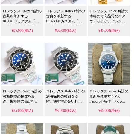
品です。
めの傑作です。
めの傑作です。
ロレックス Rolex 時計の
ロレックス Rolex 時計の
ロレックス Rolex 時計の
古典を革新する
古典を革新する
本格的で高品質なペア
BLAKENカスタム「キ
BLAKENカスタム「キ
ウォッチが、バレンタ
ング」。その圧倒的な
ング」。その圧倒的な
インの愛の印にふさわ
¥95,000(税込)
¥95,000(税込)
¥45,000(税込)
全黒スタイルと、N級品
全黒スタイルと、N級品
しい最高の贈り物で
人気スーパー コピー 格
人気スーパー コピー 格
す。その市場唯一の開
安市場でも際立つ「赤
安市場でも際立つ「赤
発と圧倒的なゼロ返品
緑/青魔」カラーリング
緑/青魔」カラーリング
率は、N級品人気スーパ
は、高耐久PVDコーテ
は、高耐久PVDコーテ
ー コピー 格安市場でも
ィングと安定したムー
ィングと安定したムー
最高品質の証となり、
ブメントにより、「良
ブメントにより、「良
洗練されたサイズと精
品」から「古典」へと
品」から「古典」へと
密な仕上げが、カップ
昇華させる、まさに冒
昇華させる、まさに冒
ルの特別な瞬間を永遠
険を愛する収集家のた
険を愛する収集家のた
に輝かせる確かな逸品
めの傑作です。
めの傑作です。
を創り出します。
ロレックス Rolex 時計の
ロレックス Rolex 時計の
ロレックス Rolex 時計の
深海探検の極致を凝
深海探検の極致を凝
革新を体現するVR
縮。機能性の高い排気
縮。機能性の高い排気
Factoryの新作「バルー
弁、極限まで精密な
弁、極限まで精密な
ン」ダイヤルモデル。
¥85,000(税込)
¥85,000(税込)
¥65,000(税込)
CNC構造、対版の一体
CNC構造、対版の一体
その圧倒的な3D立体効
化3235ムーブメント
化3235ムーブメント
果と業界公認の高品質
は、N級品人気スーパー
は、N級品人気スーパー
3230ムーブメントは、N
コピー 格安市場でも最
コピー 格安市場でも最
級品人気スーパー コピ
高品質の証明となり、
高品質の証明となり、
ー 格安市場でも他を圧