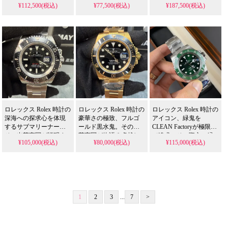
¥112,500(税込)
¥77,500(税込)
¥187,500(税込)
ブと圧倒的な安定性
しい色合いと完璧な
物語る卓越した美しさ
（30回巻き40時間動作
31mmサイズは、N級品
は、N級品人気スーパー
検証可能）は、N級品人
人気スーパー コピー 格
コピー 格安市場でも特
気スーパー コピー 格安
安市場でも特別な贈り
別な価値とされ、冷た
市場でも他を圧倒する
物として高く評価さ
く上品なダイヤルが、
品質の証。ディテール
れ、デイトジャストの
まさに収集家が夢見る
とムーブメントが一歩
クラシックな魅力に、
究極のクロノグラフを
で頂点に到達した、ま
遊び心と上品さを添え
体現します。
さに目を閉じて選べる
ます。
決定版です。
ロレックス Rolex 時計の
ロレックス Rolex 時計の
ロレックス Rolex 時計の
深海への探求心を体現
豪華さの極致、フルゴ
アイコン、緑鬼を
するサブマリーナー。
ールド黒水鬼。その出
CLEAN Factoryが極限ま
その出荷実写が証明す
荷実写が物語る卓越し
で追求。その際立つ緑
¥105,000(税込)
¥80,000(税込)
¥115,000(税込)
る圧倒的な完成度は、N
た仕上がりは、N級品人
の輝きと卓越した完成
級品人気スーパー コピ
気スーパー コピー 格安
度は、N級品人気スーパ
ー 格安市場でも基準と
市場でも最高峰と評価
ー コピー 格安市場でも
され、比類なき信頼性
され、金の重厚感と黒
頂点と称され、あらゆ
とスタイルが、真の
の洗練が融合した、ま
る収集家が求める、時
「水鬼」の魅力を余す
さに収集家必見の逸品
を超える魅力を放つ決
ところなく伝えます。
です。
定的な逸品です。
1
2
3
...
7
>