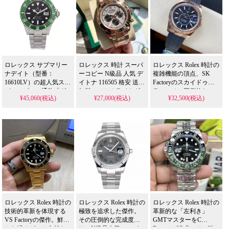
ロレックス サブマリー
ロレックス 時計 スーパ
ロレックス Rolex 時計の
ナデイト（型番：
ーコピー N級品 人気 デ
複雑機能の頂点、SK
16610LV）の超人気スー
イトナ 116505 格安 送料
Factoryのスカイドゥエ
パーコピー、通称「グ
無料。メテオライトダ
ラー。その圧倒的な
¥45,060(税込)
¥27,000(税込)
¥32,500(税込)
リーンサブ」モデルを
イヤル、40mmケースサ
42mmの存在感と完全な
格安でご紹介します。
イズ、自動巻きムーブ
GMT機能は、N級品人
アイコニックなグリー
メント、セラミックベ
気スーパー コピー 格安
ンベゼルとクラシック
ゼル、サファイアクリ
市場でも他に類を見な
なダイバーズデザイン
スタルガラス、高品質
い完成度を誇り、高精
を再現した高品質な偽
スチールブレスレッ
度ムーブメントと高級
物時計です。
ト。成功者の象徴とな
素材が、まさに「一つ
る2026年注目モデルで
のロレックスで永遠
す。
に」という成功者のス
タンダードを確約する
傑作です。
ロレックス Rolex 時計の
ロレックス Rolex 時計の
ロレックス Rolex 時計の
技術的革新を体現する
極致を追求した傑作。
革新的な「左利き」
VS Factoryの傑作。鮮や
その圧倒的な完成度
GMTマスターをC
かな緑ベゼルと自然な
は、N級品人気スーパー
Factoryが追求。その確