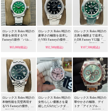
「サメ鰓」クラスプの
「サメ鰓」クラスプの
倒する魅力を生み出
滑らかな操作性と共
滑らかな操作性と共
し、3サイズ展開が、ま
に、高級な在庫がわず
に、高級な在庫がわず
さに「天井級」と呼ぶ
かなうちに入手でき
かなうちに入手でき
にふさわしい唯一無二
る、熟練者必携の逸品
る、熟練者必携の逸品
の逸品を実現します。
です。
です。
ロレックス Rolex 時計の
ロレックス Rolex 時計の
ロレックス Rolex 時計の
革新を体現するVR
豪華さの極致を追求し
古典を極限まで追求し
Factoryの新作「バルー
たVRS Factoryの傑作。
たDR Factory V12版「水
ン」ダイヤルモデル。
そのダイヤモンドを散
鬼」。その圧倒的な完
¥65,000(税込)
¥92,500(税込)
¥107,500(税込)
その圧倒的な3D立体効
りばめた豪奢なダイヤ
成度と、N級品人気スー
果と業界公認の高品質
ルと完璧な寸法精度
パー コピー 格安市場で
3230ムーブメントは、N
は、N級品人気スーパー
も頂点を目指す、プラ
級品人気スーパー コピ
コピー 格安市場でも頂
チナメッキの永続的な
ー 格安市場でも他を圧
点を目指すモデルとし
輝きと双曲面サファイ
倒する魅力を生み出
て、高機能なムーブメ
アガラスは、本物に迫
し、3サイズ展開が、ま
ントと一体成型構造
る質感とスタイルを実
さに「天井級」と呼ぶ
が、まさに市場最高バ
現し、あなたのアイデ
にふさわしい唯一無二
ージョンと呼ぶにふさ
ンティティにふさわし
の逸品を実現します。
わしい存在感を創出し
い体験を提供します。
ます。
ロレックス Rolex 時計の
ロレックス Rolex 時計の
ロレックス Rolex 時計の
本物性能を完璧再現す
女性らしい優雅さを凝
華やかさの極致、デイ
るVS Factoryの傑作。そ
縮したGSのピンクダイ
トナ「アイスブル
の72時間パワーリザー
ヤルモデル。その愛ら
ー」。その出荷実写が