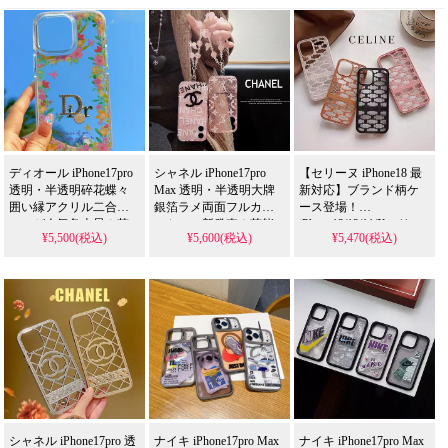
仕様、かわいいデザイ
能で実用性抜群。格安
安価格、
ンが流行りのスタイ
価格で
iPhone16pro/15promaxケ
ル。格安で手に入り、
iPhone17pro/16promaxケ
ースとしてもおすすめ
iPhone17pro/16promaxケ
ースとしてもおすすめ
の多機能アイテム！
ースとしても使える優
の多機能アイテム！流
れもの！
行りの最先端を行く一
品。（店舗おすすめ）
ディオール iPhone17pro
シャネル iPhone17pro
【セリーヌ iPhone18 最
透明・半透明碎花蝶々
Max 透明・半透明大牌
新対応】ブランド柄ケ
囲い縁アクリル二合ケ
銀箔ラメ両面フルカバ
ース登場！
ースが人気急上昇！芸
ーケース新発売！芸能
iPhone13/12/11/Xシリー
¥5,500(税込)
¥5,600(税込)
¥5,470(税込)
能人も注目するかわい
人も愛用する人気アイ
ズ全機種対応の欧米風
いデザイン、耐衝撃＆
テム、耐衝撃＆防水の
デザイン。芸能人御用
防水機能で実用性抜
多機能仕様。かわいい
達のラグジュアリーな
群。iPhone17ケースとし
銀箔ラメが流行りのス
一台、耐衝撃＆防水機
て使える格安価格、流
タイル、iPhone17ケース
能で安心。かわいくて
行りの多機能アイテ
として格安で手に入
多機能な透明・半透明
ム。
る。
スタイルが今流行り、
iPhone16pro/15promaxケ
iPhone16pro/15promaxケ
格安でゲット。
ースとしてもおすす
ースとしても使える優
iPhone17pro/16promaxケ
め！
れもの！
ースとしても活躍間違
いなし！
シャネル iPhone17pro 透
ナイキ iPhone17pro Max
ナイキ iPhone17pro Max