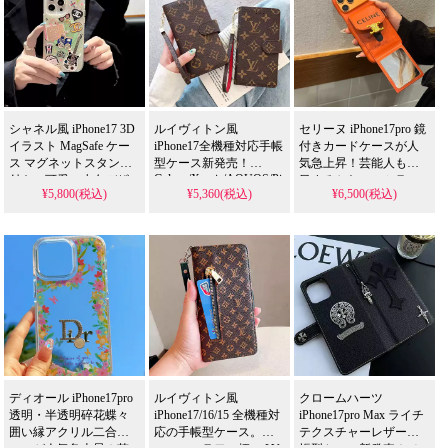
対応 無料プレゼント
1 個買うと 1 個無料
1 個買うと 1 個無料
シャネル風 iPhone17 3D
ルイヴィトン風
セリーヌ iPhone17pro 鏡
イラスト MagSafe ケー
iPhone17全機種対応手帳
付きカードケースが人
ス マグネットスタンド
型ケース新発売！
気急上昇！芸能人も注
Galaxy/Xperia/AQUOS/Pixel
付き。可愛い少女デザ
目するかわいいミラー
¥5,800(税込)
¥5,360(税込)
¥6,500(税込)
全機種対応、女性向け
インで iPhone16/15/14/13
デザイン、耐衝撃＆防
激安衝撃吸収おしゃれ
全機種対応。ラグジュ
水機能で実用性抜群。
デザイン。芸能人も愛
アリーなデザインで耐
iPhone17ケースとして使
用する人気アイテム、
衝撃・防水機能付き。
える格安価格、
耐衝撃＆防水の多機能
今流行りの 3D マグネッ
iPhone16pro/15promaxケ
仕様。かわいいスタイ
トスタイルをお手頃価
ースとしてもおすすめ
ルが流行り、iPhone17ケ
格で。iPhone17 Pro/16
の多機能アイテム！
ースとして格安で手に
Pro Max にも対応！
入る。
iPhone16pro/15promaxケ
ースとしても使える優
れもの！
ディオール iPhone17pro
ルイヴィトン風
クロームハーツ
透明・半透明碎花蝶々
iPhone17/16/15 全機種対
iPhone17pro Max ライチ
囲い縁アクリル二合ケ
応の手帳型ケース。ス
テクスチャーレザー手