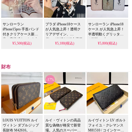
iPhone16pro/15promaxケ
ルが今流行り、格安で
して格安で手に入る。
ースとしてもおすす
ゲット。
iPhone16pro/15promaxケ
め！
iPhone17pro/16promaxケ
ースとしても使える優
ースとしても活躍間違
れもの！
いなし！（透明・半透
サンローラン
プラダ iPhone18ケース
サンローラン iPhone18
明ケース）
iPhone15pro 手首バンド
が人気急上昇！透明ク
ケース が人気急上昇！
付きクリアケース新発
リアデザイン、
半透明動くグリッター
売！高級感あふれる上
iPhone16/15/14/13全機種
＆YSLロゴ、
¥5,500(税込)
¥5,180(税込)
¥5,800(税込)
品デザイン、耐衝撃性
対応のストラップ付
iPhone16/15/14/13/12全機
＆防水の多機能仕様。
き。芸能人も注目する
種対応。芸能人も注目
ソフトゴーム素材で薄
かわいいレディースス
する少女可愛いキラキ
型仕上げ、芸能人も愛
タイル、耐衝撃＆防水
ラデザイン、耐衝撃＆
用する人気アイテム。
機能で実用性抜群。格
防水機能で実用性抜
財布
iPhone17ケースとしても
安価格で
群。格安価格で
格安で使え、
iPhone17pro/16promaxケ
iPhone17pro/16promaxケ
iPhone16pro/15promaxケ
ースとしてもおすすめ
ースとしてもおすすめ
-17%
ースとしても活躍！
の多機能アイテム！
の多機能アイテム！
LOUIS VUITTON ルイ
ルイ・ヴィトンの高品
ルイヴィトン LV ポルト
ヴィトン ダブルジップ
質な偽物が格安で新登
フォイユ・クレマンス
長財布 M42616。
場。人気のスーパーコ
M81510 / コインケース