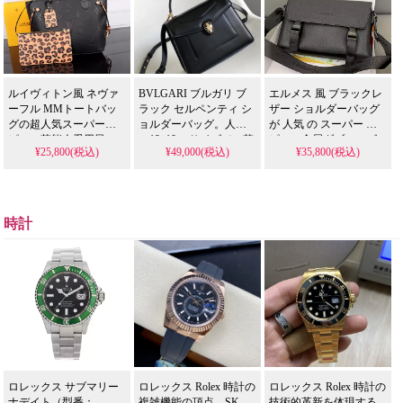
で入手可能で、ディオ
な偽物バッグです。
ール ディオール バッグ
の高級なスタイルを日
常に取り入れられま
す。
ルイヴィトン風 ネヴァ
BVLGARI ブルガリ ブ
エルメス 風 ブラックレ
ーフル MMトートバッ
ラック セルペンティ シ
ザー ショルダーバッグ
グの超人気スーパーコ
ョルダーバッグ。人気
が 人気 の スーパー コ
ピー、芸能人愛用風の
の19x10cmサイズで、芸
ピー。金属ダブルロゴ
¥25,800(税込)
¥49,000(税込)
¥35,800(税込)
海外購入スタイルを格
能人にも支持されるカ
をあしらったコンパク
安でご紹介します。モ
ーフレザーとラムスキ
トサイズのブラックレ
ノ・アンプラント ノワ
ン裏地を使用した上品
ザーバッグを精巧に再
ールと豹柄プリントポ
なモデルです。格安で
現。偽物 ながらエルメ
ケットをあしらったお
楽しめる高精度スーパ
ス風の高級感あるデザ
時計
しゃれなレザートート
ーコピー、歴史的イン
インを 格安 で提供し、
で、LOUIS VUITTON風
スピレーションと現代
芸能人 スタイルを手軽
の高品質な偽物バッグ
的な機能性を融合させ
に取り入れられます。
です。
た精巧な偽物です。
ロレックス サブマリー
ロレックス Rolex 時計の
ロレックス Rolex 時計の
ナデイト（型番：
複雑機能の頂点、SK
技術的革新を体現する