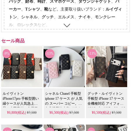
バッグ
、
財布
、
時計
、
スマホケース
、
ダウンジャケット
、
パ
ーカー
、
Tシャツ
、
靴
など。主要取り扱いブランド：
ルイヴィ
トン
、
シャネル
、
グッチ
、
エルメス
、
ナイキ
、
モンクレー
ル
、
ロレックス
など。
セール商品
-9%
-13%
-13%
ルイヴィトン
シャネル Chanel 手帳型
グッチ・ルイヴィトン
iPhone17pro 手帳型囲い
iphone 17 ケース が 人気
手帳型 iPhone 17 ケース
縁ケースが人気急上
の スーパー コピー。香
全機種対応 アイフォン
昇！皮革素材、全機種
奈儿绣花款皮套デザイ
16/16 プロ/16 Pro Max/16
¥6,800(税込)
¥7,500
¥6,500(税込)
¥7,500
¥6,500(税込)
¥7,500
完全対応の汎用性抜群
ンでiPhone 11-17 Pro
プラス携帯ケース 人気
Max & Samsung S22-S25
アイテム。芸能人も注
ブランド スマホケース
ULTRAに 全機種対応。
目するかわいいデザイ
レディース メンズ 高級
偽物 ながら皮革素材の
ン、耐衝撃＆防水機能
レザー カード収納 スト