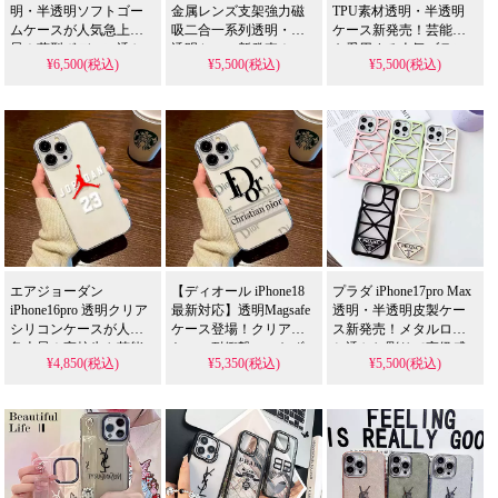
明・半透明ソフトゴー
金属レンズ支架強力磁
TPU素材透明・半透明
ムケースが人気急上
吸二合一系列透明・半
ケース新発売！芸能人
昇！薄型ボディに透か
透明ケース新発売！
も愛用する人気ブラン
¥6,500(税込)
¥5,500(税込)
¥5,500(税込)
し彫り、ブランドロゴ
Magsafe対応、芸能人も
ド、耐衝撃＆防水の多
と電気メッキが映える
愛用する人気アイテ
機能仕様。かわいいク
逸品。芸能人も注目す
ム。耐衝撃＆防水の多
リアデザインが流行り
るかわいいデザイン、
機能仕様、かわいいデ
のスタイル、iPhone17ケ
耐衝撃＆防水機能で実
ザインが流行りのスタ
ースとして格安で手に
用性抜群。iPhone17ケー
イル。iPhone17ケースと
入る。iPhone 17 16 15 14
スとして使える格安価
して格安で手に入り、
13 12 11 8 7 ケース
格、流行りの多機能ア
iPhone16pro/15promaxケ
イテム。
ースとしても使える優
iPhone16pro/15promaxケ
れもの！
ースとしてもおすす
め！
エアジョーダン
【ディオール iPhone18
プラダ iPhone17pro Max
iPhone16pro 透明クリア
最新対応】透明Magsafe
透明・半透明皮製ケー
シリコンケースが人気
ケース登場！クリアか
ス新発売！メタルロゴ
急上昇！高校生や芸能
わいい耐衝撃、いたず
と透かし彫りで高級感
¥4,850(税込)
¥5,350(税込)
¥5,500(税込)
人も愛用するかわいい
ら風新作。
演出、ブランドロゴが
デザイン、耐衝撃＆防
iPhone16/15/14/13シリー
映える逸品。芸能人も
水機能で実用性抜群。
ズ全機種対応。芸能人
愛用する人気アイテ
iPhone17ケースとして使
御用達のラグジュアリ
ム、耐衝撃＆防水の多
える格安価格、流行り
ーな一台、防水機能で
機能仕様。かわいいデ
のスポーツ風多機能ア
安心。かわいくて多機
ザインが流行りのスタ
イテム。
能な透明クリアスタイ
イル、iPhone17ケースと