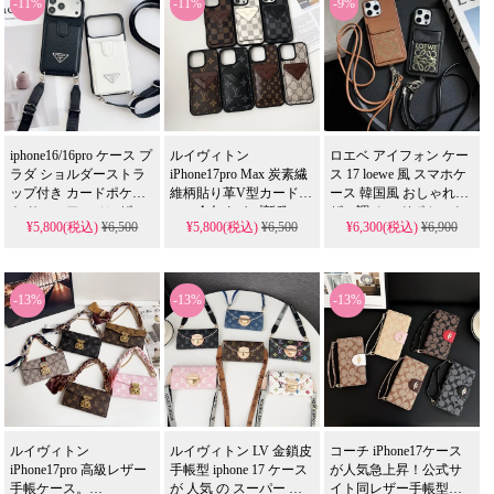
-11%
-11%
-9%
カード・紙幣収納可能
で実用性抜群。iPhone17
ラップ付き 芸能人 使用
な多機能モデルを 格安
ケースとして使える格
格安 ヴィトン風 アイフ
で提供し、芸能人 スタ
安価格、
ォンケース 携帯便利 手
イルを手軽に取り入れ
iPhone16pro/15promaxケ
帳型 iPhone 17 Air/16
られます。
Pro/15 Pro Max/14
ースとしてもおすすめ
Plus/13 ケース
の多機能アイテム！
iphone16/16pro ケース プ
ルイヴィトン
ロエベ アイフォン ケー
ラダ ショルダーストラ
iPhone17pro Max 炭素繊
ス 17 loewe 風 スマホケ
ップ付き カードポケッ
維柄貼り革V型カードケ
ース 韓国風 おしゃれレ
ト サフィアーノレザー
ース全包タイプ新発
ザー調 カードポケット
¥5,800(税込)
¥6,500
¥5,800(税込)
¥6,500
¥6,300(税込)
¥6,900
調 2 色 耐衝撃 傷防止 四
売！芸能人も愛用する
付き ショルダーストラ
角保護 高級感 おしゃれ
人気ブランド、耐衝撃
ップ 大人レディースに
レディース 大人 実用的
＆防水の多機能仕様。
人気 新発売 耐衝撃 傷防
風 prada スマホケース
かわいい炭素繊維デザ
止 高品質
-13%
-13%
-13%
iphone17/17pro/17pro max
アイフォン
インが流行りのスタイ
携帯ケース 全機種対応
18/18pro/17pro/17pro max
ル、iPhone17ケースとし
携帯ケース 全機種対応
て格安で手に入る。
無料プレゼント
iPhone16pro/15promaxケ
ースとしても使える優
れもの！
ルイヴィトン
ルイヴィトン LV 金鎖皮
コーチ iPhone17ケース
iPhone17pro 高級レザー
手帳型 iphone 17 ケース
が人気急上昇！公式サ
手帳ケース。
が 人気 の スーパー コ
イト同レザー手帳型シ