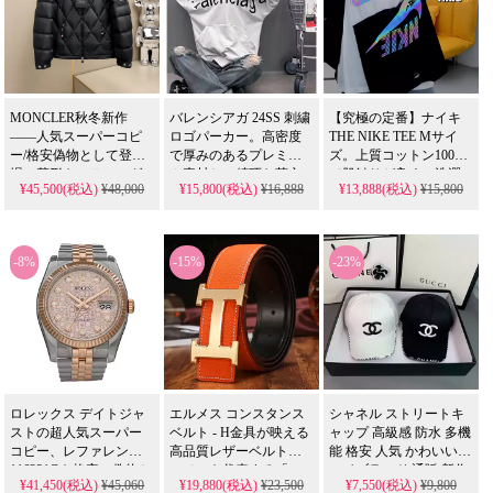
な仕上がりを再現した
偽物バッグです。
MONCLER秋冬新作
バレンシアガ 24SS 刺繍
【究極の定番】ナイキ
——人気スーパーコピ
ロゴパーカー。高密度
THE NIKE TEE Mサイ
ー/格安偽物として登
で厚みのあるプレミア
ズ。上質コットン100%
場。菱形キルティング
ム素材と、精巧な英文
で肌触りが良く、洗濯
¥45,500(税込)
¥48,000
¥15,800(税込)
¥16,888
¥13,888(税込)
¥15,800
にリップスタージッ
字刺繍が特徴。人気の
による型崩れが少ない
プ、男女兼用で脱着可
スーパーコピー品とは
高耐久設計。シンプル
能なフード付き。トレ
異なり、洗濯による型
なブラックカラーと大
ード会社ルートより希
崩れや色落ちが少な
胆なロゴデザインは、
-8%
-15%
-23%
少出品、公式サイトと
く、長く愛用できる確
人気のスーパーコピー
同時発売。年明け返品
かな品質を備えていま
品には真似できないク
交換対応で安心です。
す。
オリティを誇ります。
ロレックス デイトジャ
エルメス コンスタンス
シャネル ストリートキ
ストの超人気スーパー
ベルト - H金具が映える
ャップ 高級感 防水 多機
コピー、レファレンス
高品質レザーベルトエ
能 格安 人気 かわいい
116231Gを格安の偽物と
ルメスを代表する「コ
ハイブランド 通販 新作
¥41,450(税込)
¥45,060
¥19,880(税込)
¥23,500
¥7,550(税込)
¥9,800
してご紹介します。18K
ンスタンス」デザイン
流行り 芸能人愛用 四季