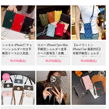
れ、カード収納とリス
ゴ入り、カード収納付
デザイン。芸能人も愛
トストラップが付いて
き高級仕様。芸能人も
用する人気アイテム、
います。ソニー Xperia 5
愛用する人気アイテ
耐衝撃＆防水の多機能
V/10 V/1 V Gaming
ム、耐衝撃＆防水の多
仕様。かわいいスタイ
Edition/1 V にも対応
機能。かわいいデザイ
ルが流行り、iPhone17ケ
ンが流行りのスタイ
ースとして格安で手に
ル、iPhone17ケースとし
入る。
て格安で手に入る。
iPhone16pro/15promaxケ
iPhone16pro/15promaxケ
ースとしても使える優
ースとしても使える優
れもの！
れもの！
シャネル iPhone17 チェ
ロエベ iPhone17pro Max
【ルイヴィトン
ーンショルダー付き手
手帳型ショルダー皮革
iPhone17air 最新対応】
帳型ケースが人気急上
ケース新発売！全機種
布製手帳型ショルダー
昇！
対応5款式展開、芸能人
ケース登場！芸能人御
¥6,050(税込)
¥6,050(税込)
¥9,600(税込)
AQUOS/Galaxy/Xperia/Huawei/Pixel
も愛用する人気アイテ
用達のラグジュアリー
全機種対応、3款式の高
ム。耐衝撃＆防水の多
な一台、耐衝撃＆防水
級皮革。送料無料＆芸
機能仕様、かわいいデ
機能で安心使用。かわ
能人も注目するかわい
ザインが流行りのスタ
いくて多機能な布地デ
-13%
いデザイン、耐衝撃＆
イル。iPhone17ケースと
ザインが今流行り、
防水機能で実用性抜
して格安で手に入り、
iPhone17ケースを格安で
群。iPhone17ケースとし
iPhone16pro/15promaxケ
ゲット。
て使える格安価格、
ースとしても使える優
iPhone16pro/15promaxケ
iPhone16pro/15promaxケ
れもの！
ースとしても活躍間違
ースとしてもおすすめ
いなし！
の多機能アイテム！