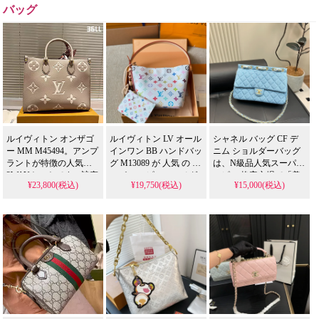
ーではない本物のグッ
ーコピーではない本物
バッグ
チの財布を送料無料
の価格でお求めいただ
で。
けます。
ルイヴィトン オンザゴ
ルイヴィトン LV オール
シャネル バッグ CF デ
ー MM M45494。アンプ
インワン BB ハンドバッ
ニム ショルダーバッグ
ラントが特徴の人気
グ M13089 が 人気 の ス
は、N級品人気スーパー
2WAYトートです。該产
ーパー コピー。モノグ
コピー 格安市場で「美
¥23,800(税込)
¥19,750(税込)
¥15,000(税込)
品为中古品ですが、N級
ラム牛革&光沢金具を使
意識の高い女性必携」
品相当の美品を格安
用した19x18x12cmの折
と評されるレプリカ
で。クーポン利用でさ
りたたみモデルを精巧
で、31×22cmの実用的な
らにスーパーな価格
に再現。偽物 ながら調
旅行対応サイズ、高い
に。模倣品ではない本
整可能なレザーショル
デザイン性を誇るデニ
物のLVの品質をビジネ
ダー付きの多機能バッ
ム素材を採用し、日常
スにもおすすめです。
グを 格安 で提供し、芸
使いから旅行まであら
能人 スタイルを手軽に
ゆる場面で活躍する、
取り入れられます。
お洒落な女性のための
理想的な逸品です。