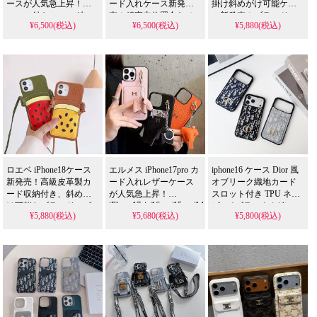
ースが人気急上昇！チ
ード入れケース新発
掛け斜めがけ可能ケー
ェーン付きショルダー
売！精密穴位置合わせ
ス新発売！ブランドロ
¥6,500(税込)
¥6,500(税込)
¥5,880(税込)
＆斜めがけ可能、ツバ
＆卸売り即納対応、芸
ゴ入り高級仕様、芸能
キ柄が可愛いと話題。
能人も愛用する人気ア
人も愛用する人気アイ
芸能人も注目するおし
イテム。耐衝撃＆防水
テム。耐衝撃＆防水の
ゃれデザイン、四角保
の多機能仕様、かわい
多機能、かわいいデザ
護＆耐衝撃防水で実用
いデザインが流行りの
インが流行りのスタイ
性抜群。iPhone17ケース
スタイル。iPhone17ケー
ル。iPhone17ケースとし
として使える格安価
スとして格安で手に入
て格安で手に入り、
格、
り、
iPhone16pro/15promaxケ
iPhone16pro/15promaxケ
iPhone16pro/15promaxケ
ースとしても使える優
ースとしてもおすすめ
ースとしても使える優
れもの！
の多機能アイテム！
れもの！
ロエベ iPhone18ケース
エルメス iPhone17pro カ
iphone16 ケース Dior 風
新発売！高級皮革製カ
ード入れレザーケース
オブリーク織地カード
ード収納付き、斜めが
が人気急上昇！
スロット付き TPU ネイ
iPhone17air/16pro/15pro/14/13/12
け可能なブランドロゴ
ビー / ブラック / グレー
¥5,880(税込)
¥5,680(税込)
¥5,800(税込)
対応のチャーム付き背
入りモデル。
3 色 ゴールド CD ロゴ
面収納。芸能人も注目
iPhone17pro/16promax全
付き 耐衝撃 TPU フレー
するかわいいデザイ
機種対応、芸能人も愛
ム 傷防止 軽量スリム ク
ン、耐衝撃＆防水機能
用する人気ブランド。
ラシカルでおしゃれ 大
で実用性抜群。iPhone17
耐衝撃＆防水の多機能
人レディース向け アイ
ケースとして使える格
仕様、かわいいデザイ
フォン Galaxy
安価格、
S21/S22/S23/S24/S25
ンが流行りのスタイ
iPhone16pro/15promaxケ
Ultra 携帯ケース 全機種
ル。格安で手に入り、
ースとしてもおすすめ
対応
iPhone17pro/16promaxケ