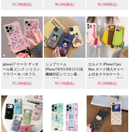
ースが人気急上昇！芸
モールフラワー柄に LV
帳型ケース新発売！メ
¥5,500(税込)
¥6,500(税込)
¥6,500(税込)
能人も注目するかわい
風ロゴがデザインさ
タルロゴ＆ブランドロ
いデザイン、耐衝撃＆
れ、カード収納とリス
ゴ入り、カード収納付
防水機能で実用性抜
トストラップが付いて
き高級仕様。芸能人も
群。iPhone17ケースとし
います。ソニー Xperia 5
愛用する人気アイテ
V/10 V/1 V Gaming
て使える格安価格、流
ム、耐衝撃＆防水の多
Edition/1 V にも対応
行りの多機能アイテ
機能。かわいいデザイ
ム。
ンが流行りのスタイ
iPhone16pro/15promaxケ
ル、iPhone17ケースとし
ースとしてもおすす
て格安で手に入る。
め！
iPhone16pro/15promaxケ
ースとしても使える優
れもの！
iphone17 ケース ディオ
シュプリーム
エルメス iPhone17pro
ール風 ピンク シリコン
iPhone7/8/XS/XR/11/12全
Max カード挿入チャー
フラワー & バタフライ
機種対応シリコン素
ム付きスマホケース新
プリント 四角保護デザ
材、可愛いキャラクタ
発売！おしゃれで可愛
¥5,200(税込)
¥4,730(税込)
¥5,500(税込)
イン 耐衝撃 カメラ保護
ーデザイン。高校生に
いデザインが芸能人に
傷防止 可愛い レディー
人気の四角保護機能、
も大人気。耐衝撃＆防
ス デート・春向け 高品
芸能人も愛用するスタ
水の多機能仕様、愛馬
質 アイフォン
イル。耐衝撃＆防水の
仕ブランドの高級感が
18/18pro/17pro/17pro max
多機能仕様、かわいい
漂う逸品。iPhone17ケー
携帯ケース 全機種対応
流行りデザイン。格安
スとして格安で手に入
で手に入り、
り、
iPhone17pro/16promaxケ
iPhone16pro/15promaxケ
ースとしても使える優
ースとしても使える優
れもの！
れもの！