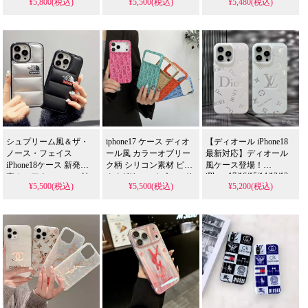
¥5,800(税込)
¥5,500(税込)
¥5,480(税込)
インで iPhone16/15/14/13
いデザインが芸能人に
トラップ落下防止、芸
全機種対応。ラグジュ
も大人気。耐衝撃＆防
能人も注目するかわい
アリーなデザインで耐
水の多機能仕様、愛馬
いオシャレスタイル。
衝撃・防水機能付き。
仕ブランドの高級感が
耐衝撃＆防水機能で実
今流行りの 3D マグネッ
漂う逸品。iPhone17ケー
用性抜群、格安価格で
トスタイルをお手頃価
スとして格安で手に入
iPhone17pro/16promaxケ
格で。iPhone17 Pro/16
り、
ースとしてもおすすめ
Pro Max にも対応！
iPhone16pro/15promaxケ
の多機能アイテム！
ースとしても使える優
れもの！
シュプリーム風＆ザ・
iphone17 ケース ディオ
【ディオール iPhone18
ノース・フェイス
ール風 カラーオブリー
最新対応】ディオール
iPhone18ケース 新発
ク柄 シリコン素材 ピン
風ケース登場！
iPhone17/16/15/14/13/12
売！エアクッション付
ク / グリーン / ゴールド
¥5,500(税込)
¥5,500(税込)
¥5,200(税込)
全機種対応の大人可愛
き丈夫耐衝撃、ハイブ
/ オレンジ / ブルー 5 色
いデザイン。芸能人御
ランドロゴデザイン。
耐衝撃 カメラ保護 傷防
用達のラグジュアリー
おしゃれ最強海外販
止 カラフル ユニセック
な一台、耐衝撃＆防水
売、
ス 日常・カジュアル向
機能で安心。かわいく
iPhone16/16pro/15pro max
け 高品質 アイフォン
全機種対応。芸能人も
て多機能なお揃いスタ
Galaxy
S21/S22/S23/S24/S25
愛用する人気ブランド
イルが今流行り、格安
Ultra 携帯ケース 全機種
風、防水の多機能仕
でゲット。
対応
様。かわいいエアクッ
iPhone17pro/16promaxケ
ションロゴスタイルが
ースとしても活躍間違
流行り、格安で手に入
いなし！