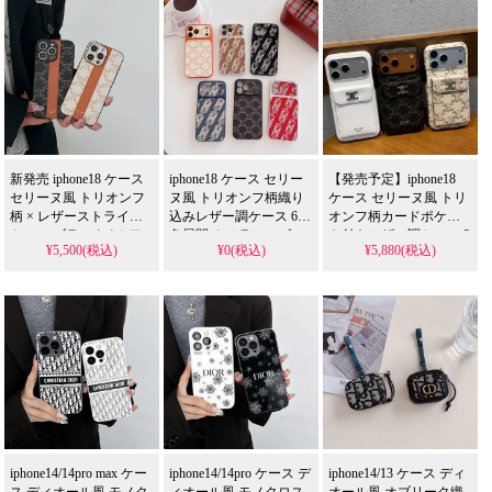
ース 全機種対応 1 個買
ィースに人気 アイフォ
しゃれで可愛い レディ
うと 1 個無料
ン16/16pro/17/17pro 携帯
ースに人気 アイフォン
ケース 全機種対応 1 個
18/18pro/18pro max 携帯
買うと 1 個無料
ケース 全機種対応
新発売 iphone18 ケース
iphone18 ケース セリー
【発売予定】iphone18
セリーヌ風 トリオンフ
ヌ風 トリオンフ柄織り
ケース セリーヌ風 トリ
柄 × レザーストライプ
込みレザー調ケース 6
オンフ柄カードポケッ
ケース ブラック / ホワ
色展開 カメラレンズ一
ト付きレザー調ケース 3
¥5,500(税込)
¥0(税込)
¥5,880(税込)
イト 2 色 耐衝撃 傷防止
体型フレーム付き 耐衝
色展開 ゴールドトリオ
薄型軽量 シンプルでお
撃 傷防止 薄型軽量 クラ
ンフロゴ付き 耐衝撃 傷
しゃれ 高級感漂う 大人
シカルでかわいく おし
防止 薄型軽量 高級感漂
レディース・メンズに
ゃれなレディースに人
う おしゃれなレディー
人気
気 アイフォン16/16
スに人気
pro/16pro max/16
plus/17/17pro 携帯ケース
全機種対応 1 個買うと 1
個無料
iphone14/14pro max ケー
iphone14/14pro ケース デ
iphone14/13 ケース ディ