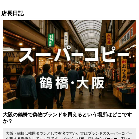
緑/青魔」カラーリング
率は、N級品人気スーパ
コピー 格安市場でも最
は、高耐久PVDコーテ
ー コピー 格安市場でも
高品質の証明となり、
店長日記
ィングと安定したムー
最高品質の証となり、
「サメ鰓」クラスプの
ブメントにより、「良
洗練されたサイズと精
滑らかな操作性と共
品」から「古典」へと
密な仕上げが、カップ
に、高級な在庫がわず
昇華させる、まさに冒
ルの特別な瞬間を永遠
かなうちに入手でき
険を愛する収集家のた
に輝かせる確かな逸品
る、熟練者必携の逸品
めの傑作です。
を創り出します。
です。
大阪の鶴橋で偽物ブランドを買えるという場所はどこです
か？
大阪・鶴橋は韓国タウンとして有名ですが、実はブランドのスーパーコピー
が集まる場所としても人気です。バッグ、財布、時計からパーカー、Tシャ