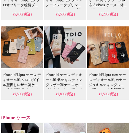
ス ディオール風 モノク
ィオール風 モノクロス
オール風 オブリーク織
ロオブリーク総柄プリ
ノーフレークプリント
布 AirPods ケース一体型
ントケース ブラック /
ケース ホワイト / ブラ
ブラック / ネイビー 2 色
¥5,480(税込)
¥5,500(税込)
¥5,200(税込)
グレー 2 色 ロゴライン
ック 2 色 グロス加工 耐
レザーストラップ付き
付き 耐衝撃 傷防止 シン
衝撃 傷防止 シンプルで
小物入れ機能 耐衝撃 傷
プルで可愛く おしゃれ
可愛く おしゃれで芸能
防止 人気のデザインで
で芸能人風 大人レディ
人風 大人レディース・
レディースにおすすめ
ースに人気 アイフォン
メンズに人気 アイフォ
アイフォン
18/17/16/15/14/13/12/11/SE/8/7
ン
14/14pro/15/15pro max 携
携帯ケース 全機種対応
18/17/16/15/14/13/12/11/SE/8/7
帯ケース 全機種対応 1
携帯ケース 全機種対応
個買うと 1 個無料
1 個買うと 1 個無料
iphone14/14pro ケース デ
iphone14 ケース ディオ
iphone14/14pro max ケー
ィオール風 クロコダイ
ール風 斜めキルティン
ス ディオール風 カナー
ル型押しレザー調ケー
グレザー調ケース ホワ
ジュキルティングレザ
ス 6 色展開 ラインスト
イト / ピンク / ブラック
ー調ケース 4 色展開 ラ
¥5,500(税込)
¥5,800(税込)
¥5,500(税込)
ーン D ロゴ + パール付
3 色 CD ゴールドメタル
インストーン D ロゴ +
き 耐衝撃 傷防止 マット
ロゴ付き 耐衝撃 傷防止
ブランドタグ付き メタ
な質感が可愛く おしゃ
ふっくら柔らかい質感
ルカメラフレーム 耐衝
れで芸能人風 大人レデ
可愛くておしゃれ 芸能
撃 傷防止 高級感漂う お
ィース向け アイフォン
人風 レディース向け ア
しゃれなレディース向
iPhone ケース
Galaxy
イフォン
け アイフォン
S21/S22/S23/S24/S25
18/17/16/15/14/13/12/11/SE/8/7
18/18pro/16pro/16pro max
Ultra 携帯ケース 全機種
携帯ケース 全機種対応
携帯ケース 全機種対応