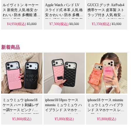
ルイヴィトン キーケー
Apple Watch バンド LV
GUCCI グッチ AirPods4
ス 新発売 人気 格安 か
スライド式 本革 人気 格
携帯ケース 皮革製 スト
わいい 防水 多機能 通販
安 かわいい 防水 多機能
ラップ付き 人気 格安 か
芸能人愛用 レザー ロゴ
新作 通販 芸能人愛用 高
わいい 防水 多機能 新作
¥4,950(税込)
¥5,800
¥7,500(税込)
¥8,500
¥5,350(税込)
¥5,900
キーホルダー ペンダン
品質 通気性 耐酸化性 合
通販 芸能人愛用 メタル
ト おしゃれ キーリング
金 高級感 メンズ レディ
ロゴ AirPods Pro Pro2 3
祝日プレゼント
ース
対応 メンズレディース
高品質
新着商品
ミュウミュウ iphone18
iphone18/18pro ケース
iphone18 ケース miumiu
ケース ハート刺繍レザ
miumiu ミュウミュウ ハ
ミュウミュウ ハイブラ
ー調ケース ピンク / ブ
イブランド スマホケー
ンド スマホケース レー
ラック 2 色 耐衝撃 傷防
ス キルティングレザー
ス調プリントクリアケ
¥5,860(税込)
¥5,860(税込)
¥5,800(税込)
止 綺麗で新作 レディー
調ケース ブラック / ピ
ース ピンク / オレンジ 2
スに人気 アイフォン
ンク 2 色 耐衝撃 傷防止
色 カメラ一体型フレー
18pro/18pro max 携帯ケ
おしゃれで新発売 レデ
ム付き 耐衝撃 傷防止 お