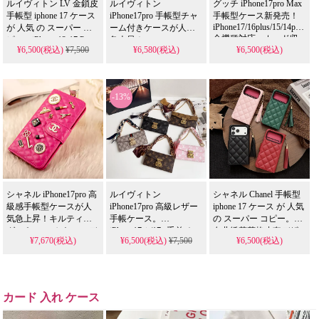
ルイヴィトン LV 金鎖皮
ルイヴィトン
グッチ iPhone17pro Max
手帳型 iphone 17 ケース
iPhone17pro 手帳型チャ
手帳型ケース新発売！
iPhone17/16plus/15/14pro/13/
が 人気 の スーパー コ
ーム付きケースが人気
全機種対応、カード収
ピー。iPhone 12-17 Pro
急上昇！
¥6,500(税込)
¥7,500
¥6,580(税込)
¥6,500(税込)
納付き男女兼用。芸能
Max & Samsung S23-S25
iPhone17/16/15/14plus対
ULTRAに 全機種対応 す
人も愛用するハイブラ
応、カード収納＆おも
る斜め掛けモデルを精
ンド、耐衝撃＆防水の
しろメッキ。芸能人も
巧に再現。偽物 ながら
多機能仕様。かわいい
注目するかわいいデザ
-13%
レザー素材の紙幣・小
デザインが流行りのス
イン、耐衝撃＆防水機
銭収納機能付きケース
タイル、iPhone17ケース
能で実用性抜群。
を 格安 で提供し、芸能
として格安で手に入
iPhone17ケースとして使
人 スタイルを手軽に取
る。
える格安価格、
り入れられます。
iPhone16pro/15promaxケ
iPhone16pro/15promaxケ
ースとしても使える優
ースとしてもおすすめ
れもの！
の多機能アイテム！
シャネル iPhone17pro 高
ルイヴィトン
シャネル Chanel 手帳型
級感手帳型ケースが人
iPhone17pro 高級レザー
iphone 17 ケース が 人気
気急上昇！キルティン
手帳ケース。
の スーパー コピー。香
グ×パールのかわいいデ
iPhone17air/17e 手首チェ
奈儿绣花菱格皮套デザ
¥7,670(税込)
¥6,500(税込)
¥7,500
¥6,500(税込)
ザイン、カード収納付
ーン付き落下防止。
インでiPhone 11-17 Pro
Gucci iPhone16/15proMax
きで実用的。芸能人も
Max/Airに 全機種対応。
バッグ風財布付きハイ
注目するおしゃれな一
偽物 ながら皮革素材の
ブランド。Galaxy
台、耐衝撃＆防水機能
カード・紙幣収納可能
S26/S25 手帳型レディー
で実用性抜群。iPhone17
な多機能モデルを 格安
カード 入れ ケース
ス人気。流行り・耐衝
ケースとして使える格
で提供し、芸能人 スタ
撃・防水。かわいい・
安価格、
イルを手軽に取り入れ