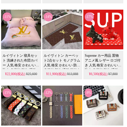
ピンクゴールドとステ
のレザーベルトです。
対応 コットン スポーツ
ンレススチールのツー
輝くゴールドまたはシ
カップル 白黒ロゴ 送料
トーン仕上げが特徴の
ルバーのH金具が象徴的
無料
-11%
-14%
-17%
高品質レプリカ時計で
で、高品質なレザーと
す。
ともに大人のファッシ
ョンを引き締めます。
モデル belt1012C。
ルイヴィトン 寝具セッ
ルイヴィトン カーペッ
Supreme カー用品 置物
ト 洗練された布団カバ
ト2点セット モノグラム
アニメ風 レザー ロゴ付
ー 人気 格安 かわいい
人気 格安 かわいい 防水
き 人気 格安 かわいい
防水 多機能 新作 通販
多機能 新作 通販 芸能人
防水 多機能 新作 通販
¥22,800(税込)
¥25,600
¥11,900(税込)
¥13,888
¥6,500(税込)
¥7,800
芸能人愛用 水洗真絲 4
愛用 キッチン 玄関 バス
芸能人愛用 すべり止め
点セット LV グッチ デ
マット 6色 オーダーサ
シート 落下防止 ハイブ
ィオール エルメス シャ
イズ可 滑り止め 吸水 ベ
ランド 売れ筋
ネル 潮流 裸睡 親膚
ッドサイド対応
-15%
-12%
-9%