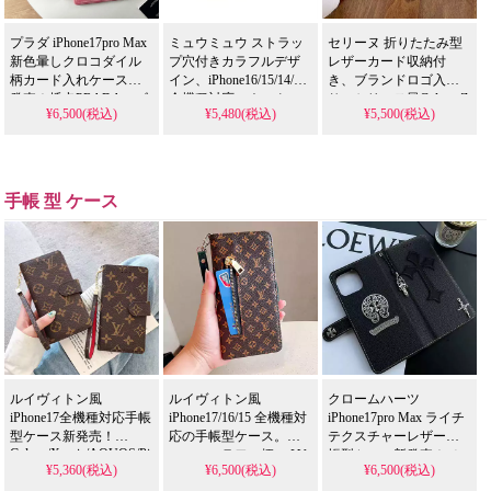
プラダ iPhone17pro Max
ミュウミュウ ストラッ
セリーヌ 折りたたみ型
新色暈しクロコダイル
プ穴付きカラフルデザ
レザーカード収納付
柄カード入れケース新
イン、iPhone16/15/14/13
き、ブランドロゴ入
発売！插卡PRADAロゴ
全機種対応。ネックス
り。セリーヌ風Galaxy Z
¥6,500(税込)
¥5,480(税込)
¥5,500(税込)
入り皮革素材、芸能人
トラップ落下防止、芸
Flip6/5/4/3対応、背面カ
も愛用する人気アイテ
能人も注目するかわい
ード収納耐衝撃。
ム。耐衝撃＆防水の多
いオシャレスタイル。
iPhone/Galaxy全機種対
機能仕様、かわいいデ
耐衝撃＆防水機能で実
応。芸能人も愛用する
ザインが流行りのスタ
用性抜群、格安価格で
人気ブランド、防水の
手帳 型 ケース
イル。アイフォン
iPhone17pro/16promaxケ
多機能仕様。かわいい
Galaxy
ースとしてもおすすめ
折りたたみレザースタ
S21/S22/S23/S24/S25
の多機能アイテム！
イルが流行り、格安で
Ultra 携帯ケース 全機種
手に入り、
対応
iPhone17pro/16promaxケ
ースとしても使える優
れもの！
ルイヴィトン風
ルイヴィトン風
クロームハーツ
iPhone17全機種対応手帳
iPhone17/16/15 全機種対
iPhone17pro Max ライチ
型ケース新発売！
応の手帳型ケース。ス
テクスチャーレザー手
Galaxy/Xperia/AQUOS/Pixel
モールフラワー柄に LV
帳型ケース新発売！メ
¥5,360(税込)
¥6,500(税込)
¥6,500(税込)
全機種対応、女性向け
風ロゴがデザインさ
タルロゴ＆ブランドロ
激安衝撃吸収おしゃれ