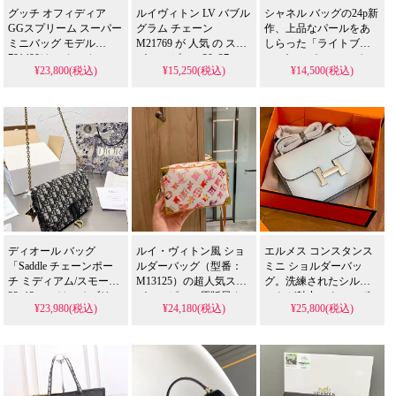
グッチ オフィディア
ルイヴィトン LV バブル
シャネル バッグの24p新
GGスプリーム スーパー
グラム チェーン
作、上品なパールをあ
ミニバッグ モデル
M21769 が 人気 の スー
しらった「ライトブル
781490は、ベージュ×エ
パー コピー。30x27cm
ー パールチェーンバッ
¥23,800(税込)
¥15,250(税込)
¥14,500(税込)
ボニーの落ち着いた配
の光沢ゴールドチェー
グ」が登場。20×11cmの
色が魅力です。レザー
ンとレザーを組み合わ
洗練されたコンパクト
とキャンバスの上質な
せたポップなショルダ
サイズは、N級品人気ス
素材感が際立ち、芸能
ーバッグを精巧に再
ーパー コピー 格安市場
人の普段使いにも似合
現。偽物 ながら女明星
でも特に優雅なレプリ
う並行輸入品風アイテ
&ファッションブロガー
カとして高い評価を得
ム。本品はN級品レベル
必携アイテムとして 格
ており、淡く澄んだブ
の細部へのこだわりを
安 で提供し、芸能人 ス
ルーのレザーと、シャ
格安で再現したスーパ
タイルを手軽に取り入
ネルならではの上品な
ー コピー品です。
れられます。
パール装飾が、春らし
い繊細さとラグジュア
リーな魅力を兼ね備え
ディオール バッグ
ルイ・ヴィトン風 ショ
エルメス コンスタンス
た、日常を華やかに彩
「Saddle チェーンポー
ルダーバッグ（型番：
ミニ ショルダーバッ
る逸品です。
チ ミディアム/スモール
M13125）の超人気スー
グ。洗練されたシルエ
22x13cm」は、オブリー
パーコピー、原版風カ
ットが魅力のクロスボ
¥23,980(税込)
¥24,180(税込)
¥25,800(税込)
クジャカードを採用し
スタム五金と最新耐久
ディバッグです。芸能
た上品なチェーンポー
性素材を使用したモデ
人も愛用する上質なデ
チ。シングルカラーの
ルを格安でご紹介しま
ザインを、N級品相当の
洗練されたデザインが
す。男女兼用で違和感
皮革感で格安に再現し
特徴です。高品質なレ
なく着こなせ、ギフト
たスーパー コピーとな
プリカ品がお手頃価格
ボックス付属の高品質
っています。