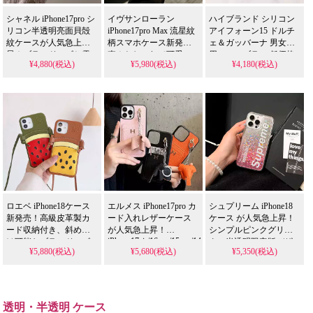
り、
シャネル iPhone17pro シ
イヴサンローラン
ハイブランド シリコン
iPhone17pro/16promaxケ
リコン半透明亮面貝殻
iPhone17pro Max 流星紋
アイフォーン15 ドルチ
ースとしても使える優
紋ケースが人気急上
柄スマホケース新発
ェ＆ガッバーナ 男女兼
れもの！
昇！ブランドロゴと電
売！おしゃれで可愛い
用。モンブラン 低価格
¥4,880(税込)
¥5,980(税込)
¥4,180(税込)
気メッキが映える逸
デザインが芸能人にも
montblanc アイホン
品。芸能人も注目する
大人気。耐衝撃＆防水
14pro/13pro max GGケー
かわいいデザイン、耐
の多機能仕様、流行り
ス 売れ筋。アイフォン
衝撃＆防水機能で実用
の流星柄が目を引く逸
15plus対応。芸能人愛
性抜群。iPhone17ケース
品。iPhone17ケースとし
用・かわいい・格安。
として使える格安価
て格安で手に入り、
おしゃれ 耐衝撃 防水。
格、流行りの多機能ア
iPhone16pro/15promaxケ
iPhone16pro/15promaxケ
イテム。
ースとしても使える優
ース も人気。おすすめ
iPhone16pro/15promaxケ
れもの！
iPhone17ケース。
ースとしてもおすす
め！
ロエベ iPhone18ケース
エルメス iPhone17pro カ
シュプリーム iPhone18
新発売！高級皮革製カ
ード入れレザーケース
ケース が人気急上昇！
ード収納付き、斜めが
が人気急上昇！
シンプルピンクグリッ
iPhone17air/16pro/15pro/14/13/12
け可能なブランドロゴ
ター半透明限定版デザ
¥5,880(税込)
¥5,680(税込)
¥5,350(税込)
対応のチャーム付き背
入りモデル。
イン、iPhone15/14/13全
面収納。芸能人も注目
iPhone17pro/16promax全
機種対応。芸能人も注
するかわいいデザイ
機種対応、芸能人も愛
目するかわいいピンク
ン、耐衝撃＆防水機能
用する人気ブランド。
グリッター半透明スタ
で実用性抜群。iPhone17
耐衝撃＆防水の多機能
イル、耐衝撃＆防水機
透明・半透明 ケース
ケースとして使える格