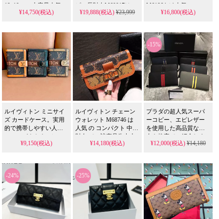
19x10cmの大容量人気モ
ピー長財布M60017は、
M61864 が 人気 の スー
¥14,750(税込)
¥19,888(税込)
¥23,999
¥16,800(税込)
ノグラムモデルを、格
定番モノグラムキャン
パー コピー。エピレザ
安で提供するスーパー
バスと上質牛革の組み
ーとモノグラム・アン
コピーです。芸能人も
合わせを完璧に再現し
プラントを融合したラ
愛用するパスポートや
たクラシックなジッピ
ウンドファスナー長財
-15%
鍵まで収納できる実用
ーウォレットです。精
布を精巧に再現。偽物
的なデザインの精巧な
巧な仕上がりと実用的
ながらノワール&ゴール
偽物財布です。
な収納力を兼ね備え
ド金具の高級感ある仕
た、日常使いに最適な
様を 格安 で提供し、芸
レプリカモデル。
能人 スタイルを手軽に
取り入れられます。
ルイヴィトン ミニサイ
ルイヴィトン チェーン
プラダの超人気スーパ
ズ カードケース。実用
ウォレット M68746 は
ーコピー、エピレザー
的で携帯しやすい人気
人気 の コンパクト 中古
を使用した高品質な財
のコンパクトウォレッ
財布 で、該产品为中古
布を格安でご紹介しま
¥9,150(税込)
¥14,180(税込)
¥12,000(税込)
¥14,180
トです。芸能人も使用
品 であり N級品 レベル
す。カード入れ付きの
する使い勝手の良さ
の 品質 を 格安 で 提供
長財布で、携帯入れも
を、N級品相当のクオリ
する スーパー な 一品
可能な全機種対応タイ
ティで格安に再現した
です。スーパー コピー
プ。本格的な仕上がり
-24%
-25%
スーパー コピーとなっ
ではなく 本物 の ルイヴ
の偽物ブランド品で
ています。
ィトン の 価値 を お届
す。
け します。