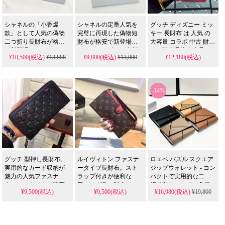
シャネルの「小香爆
シャネルの定番人気を
グッチ ディズニー ミッ
款」として人気の偽物
完璧に再現した偽物短
キー 長財布 は 人気 の
二つ折り長財布が格安
財布が格安で新登場。
大容量 コラボ 中古 財布
で新登場。スーパーコ
スーパーコピーの名刺
で、該产品为中古品 で
¥10,500(税込)
¥13,888
¥9,800(税込)
¥13,000
¥12,180(税込)
ピーのブラック牛革モ
入れ兼用モデル（型番
あり N級品 レベルの 品
デルは、19×10cmの実用
533）は、12×10cmのコ
質 を 格安 で 提供 する
サイズで、クラシック
ンパクトサイズで、ク
スーパー な 一品 です。
なデザインと高い耐久
ラシックなブラック牛
スーパー コピー ではな
-14%
性を兼ね備える。職人
革を使用。高い耐磨耗
く 本物 の グッチ の 価
の精巧な縫製と優れた
性と優れた手触りを両
値 を お届け します。
手触りを再現し、日常
立させ、日常使いに最
使いに最適な高級感あ
適な高級感あふれる完
ふれる完全装備レプリ
全装備レプリカです。
カです。
グッチ 型押し長財布。
ルイヴィトン ファスナ
ロエベ パズル スクエア
実用的なカード収納が
ータイプ長財布。スト
ジップウォレット - コン
魅力の人気ファスナー
ラップ付きが便利な人
パクトで実用的な二つ
ウォレットです。該产
気モノグラム財布で
折り財布ロエベの象徴
¥9,500(税込)
¥9,500(税込)
¥16,980(税込)
¥19,800
品为中古品ですが、N級
す。該产品为中古品で
的な「パズル」デザイ
品相当の美品を格安
すが、N級品相当の上質
ンが洗練された、大人
で。プレゼントにも喜
な美品を格安で。上品
の女性にぴったりのミ
ばれる、スーパーコピ
な高級財布を、スーパ
ニ財布です。