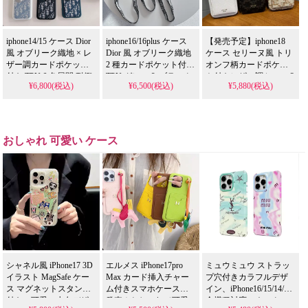
の多機能アイテム！
ースとしても使える優
れもの！
iphone14/15 ケース Dior
iphone16/16plus ケース
【発売予定】iphone18
風 オブリーク織地 × レ
Dior 風 オブリーク織地
ケース セリーヌ風 トリ
ザー調カードポケット
2 種カードポケット付き
オンフ柄カードポケッ
付き TPU 6 色展開 耐衝
TPU グレー & ブラック
ト付きレザー調ケース 3
¥6,800(税込)
¥6,500(税込)
¥5,880(税込)
撃 TPU フレーム 傷防止
2 色 ロゴ入りショルダ
色展開 ゴールドトリオ
カード収納可能 おしゃ
ーストラップ付き 耐衝
ンフロゴ付き 耐衝撃 傷
れで芸能人風 大人レデ
撃 傷防止 多機能でおし
防止 薄型軽量 高級感漂
ィース向け アイフォン
ゃれ 芸能人風大人レデ
う おしゃれなレディー
ピクセル Galaxy
ィース向け アイフォン
スに人気
おしゃれ 可愛い ケース
S21/S22/S23/S24/S25
18/18pro/17pro/17pro max
Ultra 携帯ケース
携帯ケース 全機種対応
無料プレゼント
シャネル風 iPhone17 3D
エルメス iPhone17pro
ミュウミュウ ストラッ
イラスト MagSafe ケー
Max カード挿入チャー
プ穴付きカラフルデザ
ス マグネットスタンド
ム付きスマホケース新
イン、iPhone16/15/14/13
付き。可愛い少女デザ
発売！おしゃれで可愛
全機種対応。ネックス