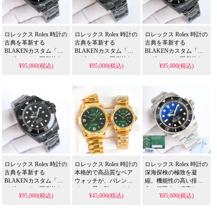
ーのこだわりに応えま
光実写が証明する、収
す。
集家のための確かな逸
品です。
ロレックス Rolex 時計の
ロレックス Rolex 時計の
ロレックス Rolex 時計の
古典を革新する
古典を革新する
古典を革新する
BLAKENカスタム「キ
BLAKENカスタム「キ
BLAKENカスタム「キ
ング」。その圧倒的な
ング」。その圧倒的な
ング」。その圧倒的な
¥95,000(税込)
¥95,000(税込)
¥95,000(税込)
全黒スタイルと、N級品
全黒スタイルと、N級品
全黒スタイルと、N級品
人気スーパー コピー 格
人気スーパー コピー 格
人気スーパー コピー 格
安市場でも際立つ「赤
安市場でも際立つ「赤
安市場でも際立つ「赤
緑/青魔」カラーリング
緑/青魔」カラーリング
緑/青魔」カラーリング
は、高耐久PVDコーテ
は、高耐久PVDコーテ
は、高耐久PVDコーテ
ィングと安定したムー
ィングと安定したムー
ィングと安定したムー
ブメントにより、「良
ブメントにより、「良
ブメントにより、「良
品」から「古典」へと
品」から「古典」へと
品」から「古典」へと
昇華させる、まさに冒
昇華させる、まさに冒
昇華させる、まさに冒
険を愛する収集家のた
険を愛する収集家のた
険を愛する収集家のた
めの傑作です。
めの傑作です。
めの傑作です。
ロレックス Rolex 時計の
ロレックス Rolex 時計の
ロレックス Rolex 時計の
古典を革新する
本格的で高品質なペア
深海探検の極致を凝
BLAKENカスタム「キ
ウォッチが、バレンタ
縮。機能性の高い排気
ング」。その圧倒的な
インの愛の印にふさわ
弁、極限まで精密な
¥95,000(税込)
¥45,000(税込)
¥85,000(税込)
全黒スタイルと、N級品
しい最高の贈り物で
CNC構造、対版の一体
人気スーパー コピー 格
す。その市場唯一の開
化3235ムーブメント
安市場でも際立つ「赤
発と圧倒的なゼロ返品
は、N級品人気スーパー