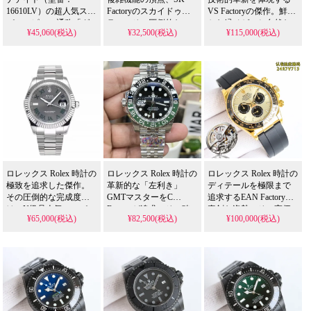
16610LV）の超人気スー
Factoryのスカイドゥエ
VS Factoryの傑作。鮮や
パーコピー、通称「グ
ラー。その圧倒的な
かな緑ベゼルと自然な
¥45,060(税込)
¥32,500(税込)
¥115,000(税込)
リーンサブ」モデルを
42mmの存在感と完全な
夜光の絶妙な調和は、N
格安でご紹介します。
GMT機能は、N級品人
級品人気スーパー コピ
アイコニックなグリー
気スーパー コピー 格安
ー 格安市場でも新次元
ンベゼルとクラシック
市場でも他に類を見な
の再現度と評価され、
なダイバーズデザイン
い完成度を誇り、高精
最高級のプラチナメッ
を再現した高品質な偽
度ムーブメントと高級
キと防汚コーティング
物時計です。
素材が、まさに「一つ
が、本物に迫る視覚
のロレックスで永遠
的・触覚的体験を提供
に」という成功者のス
する、まさに収集家待
タンダードを確約する
望の逸品です。
傑作です。
ロレックス Rolex 時計の
ロレックス Rolex 時計の
ロレックス Rolex 時計の
極致を追求した傑作。
革新的な「左利き」
ディテールを極限まで
その圧倒的な完成度
GMTマスターをC
追求するEAN Factoryの
は、N級品人気スーパー
Factoryが追求。その確
真剣な姿勢。その高価
¥65,000(税込)
¥82,500(税込)
¥100,000(税込)
コピー 格安市場でも他
かなCal.3285ムーブメン
な本物5個を入手しての
を圧倒し、高精度な一
トと独特のケースデザ
徹底比較と、N級品人気
体型3235ムーブメント
インは、N級品人気スー
スーパー コピー 格安市
と快適な904Lスチール
パー コピー 格安市場で
場でも最高品質を目指
ブレスレットが、限ら
も他に類を見ない魅力
すSH4131ムーブメント
れた数量の中でも一際
を生み出し、右腕での
へのこだわりは、単な
輝く価値を確約しま
着用に最適化された機
る利益追求を超えた
す。
能性が、真のコレクタ
「創造」であり、自然