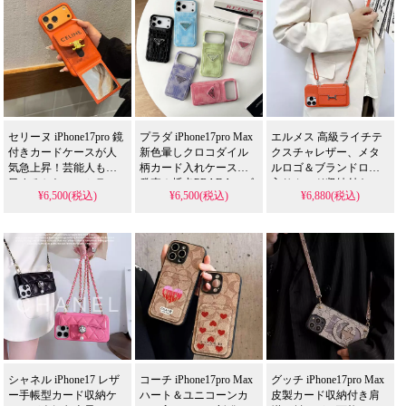
格安。おすすめiPhone17
iPhone16pro/15promaxケ
られます。
ケース / 17プロプラスケ
ースとしてもおすすめ
ース。Galaxy S26/S25対
の多機能アイテム！
応。
セリーヌ iPhone17pro 鏡
プラダ iPhone17pro Max
エルメス 高級ライチテ
付きカードケースが人
新色暈しクロコダイル
クスチャレザー、メタ
気急上昇！芸能人も注
柄カード入れケース新
ルロゴ＆ブランドロゴ
目するかわいいミラー
発売！插卡PRADAロゴ
入りカード収納付き。
¥6,500(税込)
¥6,500(税込)
¥6,880(税込)
デザイン、耐衝撃＆防
入り皮革素材、芸能人
ショルダー斜めがけ対
水機能で実用性抜群。
も愛用する人気アイテ
応、芸能人も注目する
iPhone17ケースとして使
ム。耐衝撃＆防水の多
かわいいデザイン。耐
える格安価格、
機能仕様、かわいいデ
衝撃＆防水機能で実用
iPhone16pro/15promaxケ
ザインが流行りのスタ
性抜群、格安価格で
ースとしてもおすすめ
イル。アイフォン
iPhone17pro/16promaxケ
Galaxy
の多機能アイテム！
ースとしてもおすすめ
S21/S22/S23/S24/S25
の多機能アイテム！
Ultra 携帯ケース 全機種
対応
シャネル iPhone17 レザ
コーチ iPhone17pro Max
グッチ iPhone17pro Max
ー手帳型カード収納ケ
ハート＆ユニコーンカ
皮製カード収納付き肩