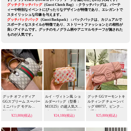
グッチクラッチバッグ
（Gucci Clutch Bag） : クラッチバッグは、パーテ
ィーや特别なイベントにぴったりなデザインが特徴であり、エレガントで
スタイリッシュな印象を与えます。
グッチバックパック
（Gucci Backpack） : バックパックは、カジュアルで
スポーティなスタイルが特徴であり、ストリートファッションとの相性が
良いアイテムです。グッチのモノグラム柄やアニマルモチーフが施された
ものが人気です。
グッチ オフィディア
ルイ・ヴィトン風 ショ
グッチ GGマーモントキ
GGスプリーム スーパー
ルダーバッグ（型番：
ルティング チェーンバ
ミニバッグ モデル
M13125）の超人気スー
ッグ 699757。ピンク色
781490は、ベージュ×エ
パーコピー、原版風カ
が愛らしいキルティン
¥23,800(税込)
¥24,180(税込)
¥25,800(税込)
ボニーの落ち着いた配
スタム五金と最新耐久
グミニバッグです。芸
色が魅力です。レザー
性素材を使用したモデ
能人のギフトにも選ば
とキャンバスの上質な
ルを格安でご紹介しま
れそうな可愛らしいデ