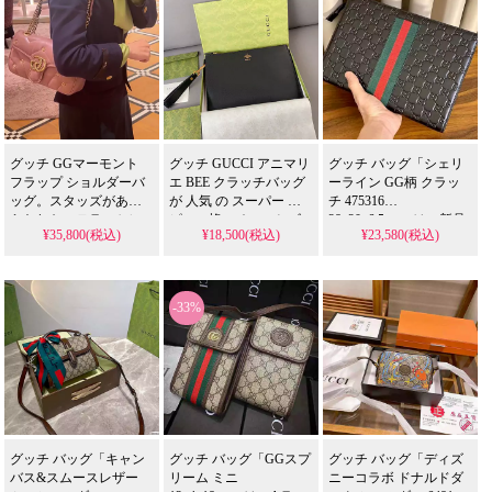
感で格安に再現したス
感で格安に再現したス
で格安に実現したスー
ーパー コピーとなって
ーパー コピーとなって
パー コピーです。
います。
います。
グッチ GGマーモント
グッチ GUCCI アニマリ
グッチ バッグ「シェリ
フラップ ショルダーバ
エ BEE クラッチバッグ
ーライン GG柄 クラッ
ッグ。スタッズがあし
が 人気 の スーパー コ
チ 475316
らわれたマテラッセレ
ピー。蜂モチーフとゴ
28x20x6.5cm」は、新品
¥35,800(税込)
¥18,500(税込)
¥23,580(税込)
ザーのミニバッグで
ールド金具をあしらっ
未使用の3色展開牛革ク
す。芸能人に人気のプ
たブラックレザーのク
ラッチバッグ。グッチ
レオーナード風デザイ
ラッチを精巧に再現。
シマレザーとGG柄の組
ンを、N級品相当の見た
偽物 ながら箱付きのセ
み合わせが特徴です。
-33%
目で格安提供するスー
カンドバッグとして 格
高品質なレプリカ品が
パー コピーとなってい
安 で提供し、芸能人 ス
お手頃価格で入手可能
ます。
タイルを手軽に取り入
で、グッチ グッチ バッ
れられます。
グの上品なスタイルを
日常に取り入れられま
す。
グッチ バッグ「キャン
グッチ バッグ「GGスプ
グッチ バッグ「ディズ
バス&スムースレザー
リーム ミニ
ニーコラボ ドナルドダ