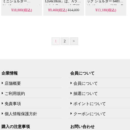
ミニショルダー
12x4x18cm」は、Aラン
ック ショルダー 648124
21x15cm」は、キャンバ
ク中古品として入手可
18x12cm」は、状態の良
¥18,800(税込)
¥9,460(税込)
¥14,099
¥13,180(税込)
スとスムースレザーの
能なコンパクトレザー
い中古品として入手可
組み合わせが特徴のミ
ミニバッグ。GGスプリ
能な限定コラボクロス
ニショルダーバッグ。
ームデザインの高級感
ボディバッグ。GGスプ
シンプルで上品なデザ
が特徴です。高品質な
リームエボニーとドナ
インが人気です。高品
レプリカ品がお手頃価
ルドダックデザインが
質なレプリカ品がお手
格で入手可能で、グッ
魅力です。高品質なレ
頃価格で入手可能で、
チ グッチ バッグの洗練
プリカ品が送料無料で
1
2
>
グッチ グッチ バッグの
されたスタイルを日常
お手頃価格にて提供さ
洗練されたスタイルを
に取り入れられます。
れ、グッチ グッチ バッ
日常に取り入れられま
グのコレクターズアイ
す。
テムを日常に取り入れ
られます。
企業情報
会員について
店舗概要
会員について
ご利用規約
抽選について
免責事項
ポイントについて
個人情報保護方針
クーポンについて
購入の注意事项
お問い合わせ