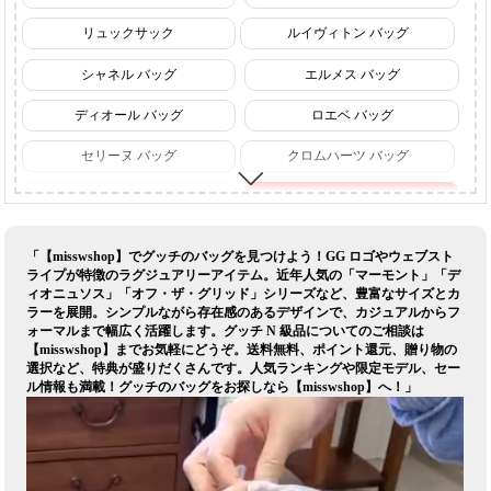
リュックサック
ルイヴィトン バッグ
シャネル バッグ
エルメス バッグ
ディオール バッグ
ロエベ バッグ
セリーヌ バッグ
クロムハーツ バッグ
プラダ バッグ
グッチ バッグ
イヴサンローランバッグ
コーチ バッグ
「【misswshop】でグッチのバッグを見つけよう！GG ロゴやウェブスト
ライプが特徴のラグジュアリーアイテム。近年人気の「マーモント」「デ
バーバリー バッグ
バレンシアガ バッグ
ィオニュソス」「オフ・ザ・グリッド」シリーズなど、豊富なサイズとカ
ラーを展開。シンプルながら存在感のあるデザインで、カジュアルからフ
フェンディ バッグ
ゴヤール バッグ
ォーマルまで幅広く活躍します。グッチ N 級品についてのご相談は
【misswshop】までお気軽にどうぞ。送料無料、ポイント還元、贈り物の
ブルガリ バッグ
ボッテガ ヴェネタ バッグ
選択など、特典が盛りだくさんです。人気ランキングや限定モデル、セー
ル情報も満載！グッチのバッグをお探しなら【misswshop】へ！」
ミュウミュウ バッグ
ナイキ バッグ
アディダス バッグ
エアジョーダン バッグ