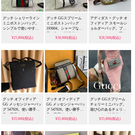
グッチ シェリーライン
グッチ GGスプリーム
アディダス × グッチ オ
ミニボストンバッグ。
ミニボストンバッグ
フィディア スモールシ
シンプルで使いやすい
193604。シャープな白
ョルダーバッグ。ブラ
ミニボストンシルエッ
黒カラーが特徴的な
ウンとベージュの落ち
¥25,800(税込)
¥38,000(税込)
¥28,500(税込)
トのハンドバッグで
PVC製ボストンバッグ
着いたカラーのコラボ
す。芸能人のカジュア
です。芸能人も着こな
バッグです。芸能人に
ル装いに合わせやすい
すスタイリッシュなデ
人気のユニークなデザ
デザインを、N級品相当
ザインを、N級品相当の
インを、N級品相当の質
のクオリティで格安に
プリント精度で格安に
感で格安提供するスー
再現したスーパー コピ
実現したスーパー コピ
パー コピーとなってい
ーとなっています。
ーとなっています。
ます。
グッチ オフィディア
グッチ オフィディア
グッチ GGスプリーム
GG メッセンジャーバッ
GG メッセンジャーバッ
チェリーミニバッグ。
グ 547926。使い勝手の
グ 547926。使い勝手の
遊び心のあるチェリー
良い実用サイズのメン
良い実用サイズのメン
モチーフが特徴的なキ
¥35,800(税込)
¥35,800(税込)
¥35,800(税込)
ズ向けショルダーバッ
ズ向けショルダーバッ
ャンバスバッグです。
グです。芸能人が私用
グです。芸能人が私用
芸能人にも支持される
するカジュアルなデザ
するカジュアルなデザ
キュートなデザイン
インを、N級品相当の質
インを、N級品相当の質
を、N級品相当の精巧さ