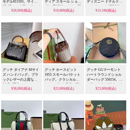
モデル815103。サイズ
ディア スモール ショル
ディズニー ドナルドダ
25x25cmの人気レザーバ
ダー 直径20cm」は、新
ック リュック 552884」
¥28,000(税込)
¥18,800(税込)
¥14,180(税込)
ケットバッグを、格安
品未使用の限定コラボ
は、ディズニーコラボ
で提供するスーパーコ
ショルダーバッグ。GG
のドナルドダックプリ
ピーです。芸能人も愛
コーティングキャンバ
ントを施した限定バッ
用するGGエンブレムと
スとアディダスデザイ
クパック。ベージュの
リムーバブルストラッ
ンの融合が特徴です。
GGスプリームキャンバ
プ付きの精巧な偽物
高品質なレプリカ品が
スが高級感を演出しま
で、実用的なインテリ
お手頃価格で入手可能
す。高品質なレプリカ
アデザインが特徴で
で、アディダス アディ
品がお手頃価格で入手
す。
ダス バッグの特別なス
可能で、グッチ グッチ
タイルを日常に取り入
バッグの特別なコラボ
れられます。
レーションを日常に取
り入れられます。
グッチ ダイアナ Mサイ
グッチ ホースビット
グッチ GGマーモント
ズ ハンドバッグ。ブラ
1955 スモールバケット
ハートラウンドショル
ックレザーの上質な素
バッグ。クラシカルな
ダーバッグ 550154。遊
材感が際立つミニバッ
ホースビット装飾が印
び心のあるデザインが
¥38,000(税込)
¥23,800(税込)
¥23,800(税込)
グです。芸能人にも支
象的なキャンバスバケ
魅力のミニラウンドバ
持されるデイリーユー
ットバッグです。芸能
ッグです。芸能人も好
ザブルなデザインを、N
人も愛用するヴィンテ
む可愛らしいシルエッ
級品相当の仕上げで格
ージ感あるデザイン
トを、N級品相当の細や
安に再現したスーパー
を、N級品相当の金属パ
かな縫製で格安に再現
コピーとなっていま
ーツで格安に実現した
したスーパー コピーと
す。
スーパー コピーとなっ
なっています。
ています。