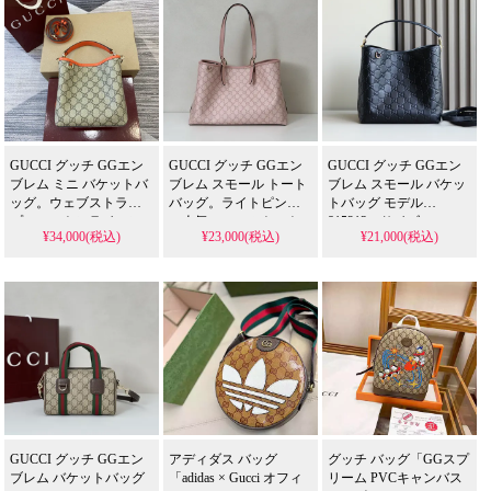
素材感が際立ち、芸能
す。男女兼用で違和感
ザインを、N級品相当の
人の普段使いにも似合
なく着こなせ、ギフト
縫い目精度で格安に実
う並行輸入品風アイテ
ボックス付属の高品質
現したスーパー コピー
ム。本品はN級品レベル
な偽物バッグです。
となっています。
の細部へのこだわりを
格安で再現したスーパ
ー コピー品です。
GUCCI グッチ GGエン
GUCCI グッチ GGエン
GUCCI グッチ GGエン
ブレム ミニ バケットバ
ブレム スモール トート
ブレム スモール バケッ
ッグ。ウェブストライ
バッグ。ライトピンク
トバッグ モデル
プのコットンライニン
の人気スモールトート
815213。サイズ
¥34,000(税込)
¥23,000(税込)
¥21,000(税込)
グが特徴的な人気ミニ
を、格安で提供するス
38x25.5cmの人気ピンク
バケットバッグを、格
ーパーコピーです。乗
モデルを、格安で提供
安で提供するスーパー
馬をモチーフにしたナ
するスーパーコピーで
コピーです。芸能人も
ンバーノッチが特徴
す。芸能人も愛用する
愛用するコンパクトで
で、芸能人も愛用する
イタリア原産レザーを
機能的なデザインの精
洗練されたデザインの
使用した精巧な偽物
巧な偽物です。
精巧な偽物です。
で、注目の新作デザイ
ンを再現しています。
GUCCI グッチ GGエン
アディダス バッグ
グッチ バッグ「GGスプ
ブレム バケットバッグ
「adidas × Gucci オフィ
リーム PVCキャンバス