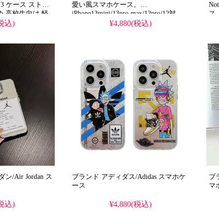
13 ケース ストリ
愛い風スマホケース。
Not
 高校生向け 軽
iPhone13mini/13pro max/12pro/12対
ス
 黄ばみ防止 TPU
応。革製。おしゃれでシンプルなアイ
カ
(税込)
¥4,880(税込)
フォンケース・スマホケースが安い。
人気
Galaxy
対応
S21/S21+/S21Ultra/Note20/Note20Ultra
ク
全面保護も。
ir Jordan ス
ブランド アディダス/Adidas スマホケ
ブラ
ース
マ
(税込)
¥4,880(税込)