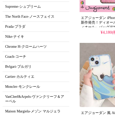
Supreme-シュプリーム
The North Face-ノースフェイス
エアジョーダン iPho
新作発売！ディオー
Prada-プラダ
ィオール」バッグデ
ースに変身。芸能人
¥4,180
ト率高い人気ブラン
Nike-ナイキ
水の多機能Magsaf
タイルが流行り、格
Chrome H-クロームハーツ
iPhone17pro/16p
使える優れもの！
Coach-コーチ
Bvlgari-ブルガリ
Cartier-カルティエ
Moncler-モンクレール
VanCleef&Arpels-ヴァンクリーフ＆ア
ーペル
Maison Margiela-メゾン マルジェラ
エアジョーダン 風 Air