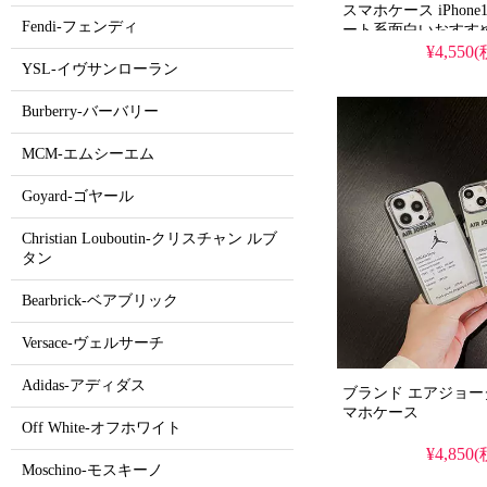
スマホケース iPhone
Fendi-フェンディ
ート系面白いおすすめ
量 衝撃吸収 滑り止め
¥4,550
YSL-イヴサンローラン
1 個買うと 1 個無料
Burberry-バーバリー
MCM-エムシーエム
Goyard-ゴヤール
Christian Louboutin-クリスチャン ルブ
タン
Bearbrick-ベアブリック
Versace-ヴェルサーチ
Adidas-アディダス
ブランド エアジョーダン/A
マホケース
Off White-オフホワイト
¥4,850
Moschino-モスキーノ