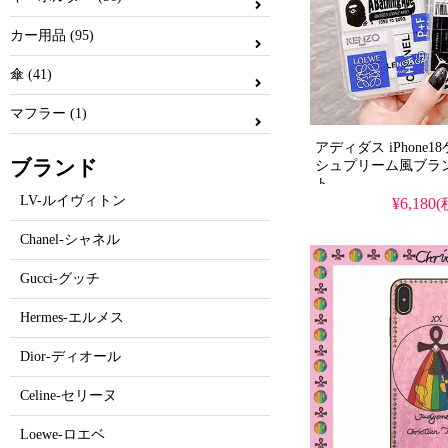
カー用品 (95)
傘 (41)
マフラー (1)
アディダス iPhone
ブランド
シュプリーム風ブラ
ト、
LV-ルイヴィトン
iPhone13pro/13promax
¥6,180
全機種対応。ロゴ入
ン、芸能人も愛用す
Chanel-シャネル
ランド。耐衝撃＆防
かわいいスタイルが
Gucci-グッチ
に入り、iPhone17pro
としても使える優れ
Hermes-エルメス
Dior-ディオール
Celine-セリーヌ
Loewe-ロエベ