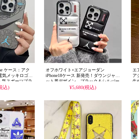
 スマホケース
エルメス スマホケース
プラ
 スマホケース
ヴェルサーチ スマホケース
クローム
ン スマホケー
アディダス スマホケース
エアジョ
マホケース
オフホワイト スマホケース
フェン
 スマホケース
ミュウミュウ スマホケース
ジバン
ne ケース：アク
オフホワイト×エアジョーダン
エア
電気メッキロゴ入
iPhone18ケース 新発売！ダウンジャケ
ア
 スマホケース
ステューシー スマホケース
コムデギ
応。人気スポーツブラ
ット風デザイン、ブラック＆シルバー
生
水機能付き。夜光
カラー。画面保護耐衝撃、高校生向け
ン
(税込)
¥5,680(税込)
 スマホケース
ディズニー スマホケース
エイ
ne17 Pro／16
スポーツ風。
i
iPhone16pro/16plus/15/15promax/14/Galaxy
しています。
格
S24/S23/S22全機種対応。芸能人も愛
ム。
ェラ スマホケ
用する人気ブランドコラボ、防水の多
て
機能仕様。かわいいダウンジャケット
風スタイルが流行り、格安で手に入
り、iPhone17