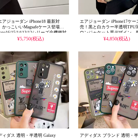
アジョーダン iPhone18 最新対
エアジョーダン iPhone17ケー
】かっこいいMagsafeケース登場！
売！黒と白カラー半透明TPU
hone16/15/14/13/12シリーズ全機種対
ウンジャケット風デザイン。
。芸能人御用達のストリート系一
クリーン保護、iPhone16/15pro/
¥5,750(税込)
¥4,850(税込)
、耐衝撃＆防水機能で安心。かわい
max全機種対応。芸能人も愛
て多機能な男子高校生人気スタイル
気ブランド、耐衝撃＆防水の
今流行り、格安でゲット。
様。かわいいジョーダンスタ
hone17pro/16promaxケースとしても
行り、格安で手に入り、
躍間違いなし！
iPhone16pro/15promaxケー
使える優れもの！（メンズ・
ール・透明・半透
ディダス 透明・半透明 Galaxy
アディダス ブランド 透明・