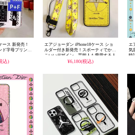
18ケース 新発売！
エアジョーダン iPhone18ケース ショ
エア
ンド字母プリン
ルダー付き新発売！スポーティでかっ
気
こいいデザイン、芸能人も愛用する人
時
/12/12pro/11/XR
気ブランド。耐衝撃＆防水の多機能仕
iP
(税込)
¥6,180(税込)
り半透明デザイ
様、かわいいスタイルが流行り。格安
能
る人気スポーツブ
で手に入り、iPhone17pro/16promaxケ
タ
水の多機能仕様、
ースとしても使える優れもの！
実
流行り。格安で手
iP
/16promaxケース
お
もの！送料無料。