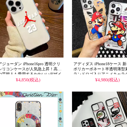
ダ スマホケース
シュプリーム スマホケース
ハーツ スマホケース
バーバリー スマホケース
ーダン スマホケース
ゴヤール スマホケース
ディ スマホケース
バレンシアガ スマホケース
シィ スマホケース
カウズ スマホケース
ジョーダン iPhone16pro 透明クリ
アディダス iPhone18ケース 
シリコンケースが人気急上昇！高校
ポリカーボネート半透明薄型
ャルソン スマホケー
モスキーノ スマホケース
や芸能人も愛用するかわいいデザイ
ランドロゴ入りアニメキャラ
、耐衝撃＆防水機能で実用性抜群。
ザイン。芸能人も愛用する人
¥4,850(税込)
¥4,980(税込)
プ スマホケース
マイケルコース スマホケース
Phone17ケースとして使える格安価
ド、耐衝撃＆防水の多機能仕
、流行りのスポーツ風多機能アイテ
いいアニメスタイルが流行り
iPhone16pro/15promaxケースとし
手に入り、iPhone17pro/16pro
もおすすめ！
スとしても使える優れもの！