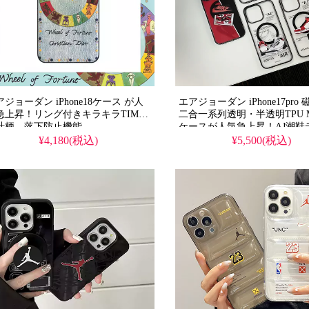
ジョーダン iPhone18ケース が人
エアジョーダン iPhone17pro
急上昇！リング付きキラキラTIME
二合一系列透明・半透明TPU Ma
計柄、落下防止機能。
ケースが人気急上昇！AJ潮鞋
hone15/14/13/12/SE3全機種対応。芸
ン、芸能人も注目するかわい
¥4,180(税込)
¥5,500(税込)
人も注目する韓国人気のかわいいス
タイル。耐衝撃＆防水機能で
イル、耐衝撃＆防水Magsafe機能で
群、格安価格でiPhone18ケ
用性抜群。格安価格で
もおすすめの多機能アイテム
hone17pro/16promaxケースとしても
すすめの多機能アイテム！