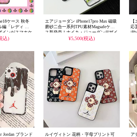
ne18ケース 秋冬
エアジョーダン iPhone17pro Max 磁吸
【エ
ル編「レディ デ
磨砂二合一系列TPU素材Magsafeケー
応
ザインがスマホケ
ス新発売！ナイキ・ジョーダンデザイ
iP
も愛用するリピー
ン、芸能人も愛用する人気スポーツブ
応
(税込)
¥5,500(税込)
ド風、耐衝撃＆防
ランド。耐衝撃＆防水の多機能仕様、
台
e仕様。かわいいス
かわいい磨砂スタイルが流行り。格安
く
安で手に入り、
で手に入り、iPhone18ケースとしても
が
romaxケースとしても
使える優れもの！
iP
活
 Jordan ブランド
ルイヴィトン 花柄・字母プリント可
ア