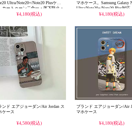
e20 Ultra/Note20+/Note20 Plusケー
マホケース。Samsung Galaxy N
。カートゥーン二合一・落下防止・
Ultra/Note20+/Note20 Plu
メラ全面保護。流行り・おすすめ・
ゥーン背面・二合一・落下防
¥4,180(税込)
¥4,180(税込)
。iPhone17ケース/17プロ/プラス
ラ全面保護。おしゃれでシン
も。Vivo X70/X70pro/X70pro+用
イフォンケース・スマホケー
ール高級感ケース。
い。Vivo X70/X70pro/X70pr
ンド エアジョーダン/Air Jordan ス
ブランド エアジョーダン/Air Jor
ホケース
マホケース
¥4,580(税込)
¥4,180(税込)