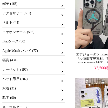
帽子 (166)
ヴィヴィアン
アクセサリー (651)
ノースフェイス
ベルト (44)
イヴサンローラ
イヤホンケース (516)
コーチ ス
iPadケース (30)
エムシーエム
Apple Watch バンド (77)
エアジョーダン iPho
リル薄型夜光素材、
ベアブリック
寝具 (434)
りで Magsafe 対
ンド製で耐衝撃・防
¥5,500
カーペット (197)
チャンピオン
スタイルが人気で、iPho
Pro Max にも対応
ペット用品 (507)
メゾン マルジ
水着 (31)
靴下 (90)
キーホルダー (56)