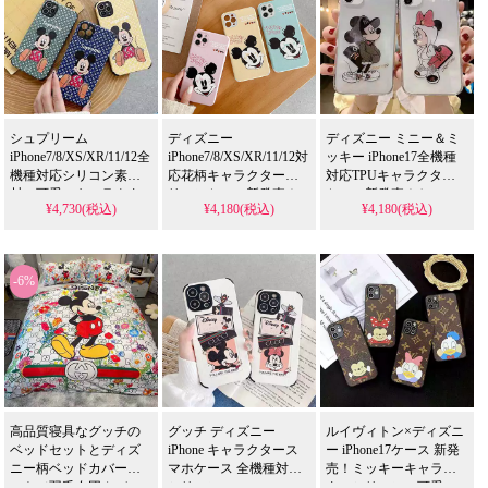
シュプリーム
ディズニー
ディズニー ミニー＆ミ
iPhone7/8/XS/XR/11/12全
iPhone7/8/XS/XR/11/12対
ッキー iPhone17全機種
機種対応シリコン素
応花柄キャラクターシ
対応TPUキャラクター
材、可愛いキャラクタ
リコンケース新発売！
ケース新発売！かっこ
¥4,730(税込)
¥4,180(税込)
¥4,180(税込)
ーデザイン。高校生に
おしゃれで激安、女性
いいデザインで女性向
人気の四角保護機能、
向け画面保護仕様。芸
け、激安プライスが魅
芸能人も愛用するスタ
能人も愛用する人気ア
力。芸能人も愛用する
イル。耐衝撃＆防水の
イテム、耐衝撃＆防水
人気アイテム、耐衝撃
-6%
多機能仕様、かわいい
の多機能モデル。かわ
＆防水の多機能仕様。
流行りデザイン。格安
いいデザインが流行り
かわいいキャラデザイ
で手に入り、
のスタイル、iPhone17ケ
ンが流行りのスタイ
iPhone17pro/16promaxケ
ースとしても格安で使
ル、iPhone17ケースとし
ースとしても使える優
える。
て格安で手に入る。
れもの！
iPhone16pro/15promaxケ
iPhone16pro/15promaxケ
ースとしてもおすす
ースとしても使える優
め！
れもの！
高品質寝具なグッチの
グッチ ディズニー
ルイヴィトン×ディズニ
ベッドセットとディズ
iPhone キャラクタース
ー iPhone17ケース 新発
ニー柄ベッドカバーセ
マホケース 全機種対応
売！ミッキーキャラク
ット（羽毛布団カバ
シリコン
ターシリコン、可愛い