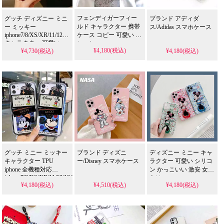
ースとしても使える優
れもの！（キャラクタ
フェンディガーフィー
グッチ ディズニー ミニ
ブランド アディダ
ーケー
ルド キャラクター 携帯
ー ミッキー
ス/Adidas スマホケース
iphone7/8/XS/XR/11/12
ケース コピー 可愛い お
キャラクター 可愛い
しゃれ
¥4,180(税込)
¥4,730(税込)
¥4,180(税込)
TPU 激安 高校生 偽物
iphone7/8/XS/XR/11/12/13/14/15/16/17
グッチ ミニー ミッキー
ブランド ディズニ
ディズニー ミニー キャ
キャラクター TPU
ー/Disney スマホケース
ラクター 可愛い シリコ
iphone 全機種対応
ン かっこいい 激安 女性
iphone7/8/XS/XR/11/12/13/14/15/16/17
向け
¥4,180(税込)
¥4,510(税込)
¥4,180(税込)
激安 衝撃 吸収 コピー
iphone7/8/XS/XR/11/12