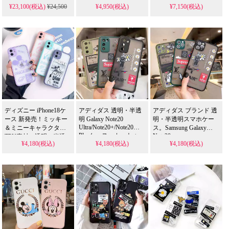
¥23,100(税込)
¥24,500
¥4,950(税込)
¥7,150(税込)
iphone7/8/XS/XR/11/12/13/14
ー・掛け布団カバー・
女性向け衝撃吸収。全
枕カバーの4点セット）
面保護、送料無料。
iPhone7/8/XS/XR/11/12/12pro
をご提供！豊富なミッ
max/xr/xs/8plus全機種対
キーマウスデザインの
応。芸能人も愛用する
ベッド用品も取り揃え
人気ブランド、防水の
ております！
多機能仕様。かわいい
ミッキーキャラクター
スタイルが流行り、格
安で手に入り、iP
ディズニー iPhone18ケ
アディダス 透明・半透
アディダス ブランド 透
ース 新発売！ミッキー
明 Galaxy Note20
明・半透明スマホケー
Ultra/Note20+/Note20
＆ミニーキャラクター
ス。Samsung Galaxy
Plusケース。カートゥー
Note20
TPU素材、透明・半透
¥4,180(税込)
¥4,180(税込)
Ultra/Note20+/Note20
¥4,180(税込)
ン二合一・落下防止・
明デザイン。衝撃吸収
Plus対応。カートゥーン
カメラ全面保護。流行
激安、全機種対応
背面・二合一・落下防
り・おすすめ・人気。
（iPhone7/8/XS/XR/11/12/13/14/15/16/17）。
止・カメラ全面保護。
iPhone17ケース/17プロ/
芸能人も愛用する人気
おしゃれでシンプルな
プラス対応も。Vivo
ブランド、防水の多機
アイフォンケース・ス
X70/X70pro/X70pro+用
能仕様。かわいいミッ
マホケースが安い。
クール高級感ケース。
キーミニースタイルが
Vivo
流行り、格安で手に入
X70/X70pro/X70pro+用
り、
も。
iPhone17pro/16promaxケ