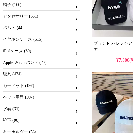
帽子 (166)
アクセサリー (651)
ベルト (44)
イヤホンケース (516)
ブランド バレンシアガ/Ba
子
iPadケース (30)
¥7,888
Apple Watch バンド (77)
寝具 (434)
カーペット (197)
ペット用品 (507)
水着 (31)
靴下 (90)
キーホルダー (56)