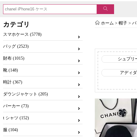
カテゴリ
ホーム
>
帽子
>
バ
スマホケース (5778)
バッグ (2523)
財布 (1015)
シュプリ
靴 (148)
アディダ
時計 (367)
ダウンジャケット (205)
パーカー (73)
t シャツ (152)
服 (104)