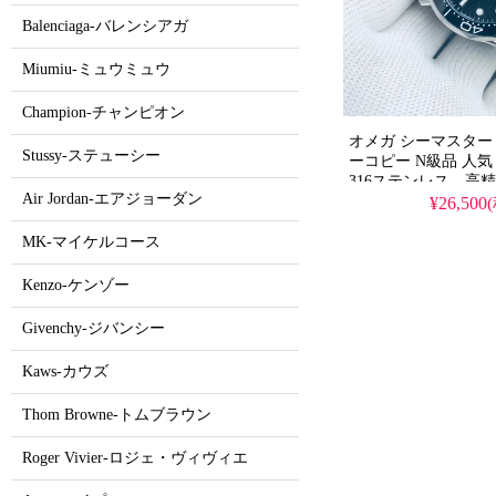
Balenciaga-バレンシアガ
Miumiu-ミュウミュウ
Champion-チャンピオン
オメガ シーマスター 
Stussy-ステューシー
ーコピー N級品 人気 
316ステンレス、高
Air Jordan-エアジョーダン
タリア製ゴム/ステ
¥26,500
選択可、シースルー
ク選択可能。
MK-マイケルコース
Kenzo-ケンゾー
Givenchy-ジバンシー
Kaws-カウズ
Thom Browne-トムブラウン
Roger Vivier-ロジェ・ヴィヴィエ