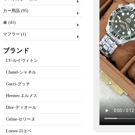
カー用品 (95)
傘 (41)
マフラー (1)
ブランド
LV-ルイヴィトン
Chanel-シャネル
Gucci-グッチ
Hermes-エルメス
Dior-ディオール
Celine-セリーヌ
Loewe-ロエベ