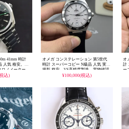
m 41mm 時計
オメガ コンステレーション 第5世代
オ
品 人気 格安。
時計 スーパーコピー N級品 人気 実物
計
900クロノメーター、
撮影 格安。VS高精度製造、実物確認
ー
ヤル、天然ゴム/
可能な品質、純正デザイン完全再現、
イ
(税込)
¥100,000(税込)
プ選択可、両面サ
即日発送対応。
き
イン再現。
完