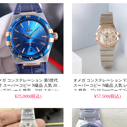
メガ コンステレーション 第5世代
オメガ コンステレーション V
計 スーパーコピー N級品 人気 2024
スーパーコピー N級品 人気 
ップグレード 格安。316Lステンレ
ス 格安。27×10.5mmローズ
&セラミックベゼル、ドーム型サフ
ド、50ダイヤモンド装飾、85
¥25,000(税込)
¥57,500(税込)
イア、高防水仕様、純正同一ストラ
き、シースルーバック、OE Fac
プ、高精度薄型ムーブメント。
高峰仕上げ。