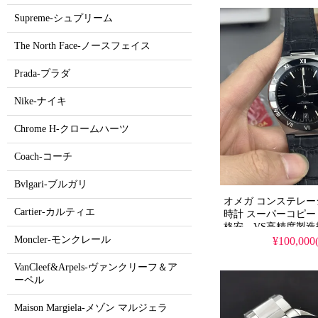
Supreme-シュプリーム
The North Face-ノースフェイス
Prada-プラダ
Nike-ナイキ
Chrome H-クロームハーツ
Coach-コーチ
Bvlgari-ブルガリ
オメガ コンステレー
Cartier-カルティエ
時計 スーパーコピー 
格安。VS高精度製
Moncler-モンクレール
イン完全再現、高級
¥100,00
荷可能な逸品。
VanCleef&Arpels-ヴァンクリーフ＆ア
ーペル
Maison Margiela-メゾン マルジェラ