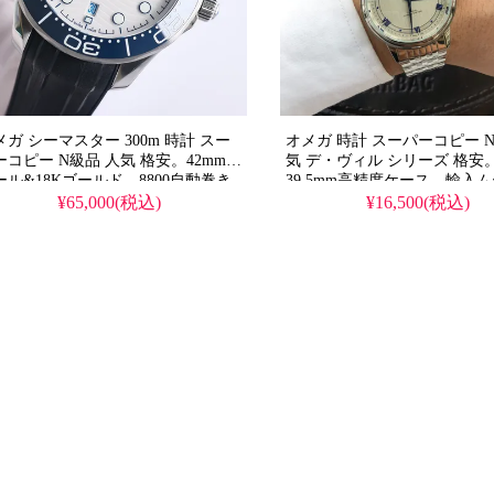
メガ シーマスター 300m 時計 スー
オメガ 時計 スーパーコピー N
ーコピー N級品 人気 格安。42mmス
気 デ・ヴィル シリーズ 格安
ール&18Kゴールド、8800自動巻き
39.5mm高精度ケース、輸入
ブルTブラックバランス、ブルーセ
ント搭載、優れた防水性能、3
¥65,000(税込)
¥16,500(税込)
ミックダイヤル&ベゼル、GR1レー
ンレス/カーフレザー選択可。2
ー波模様、スーパールミノバ夜光。
も信頼の販売王者モデルです