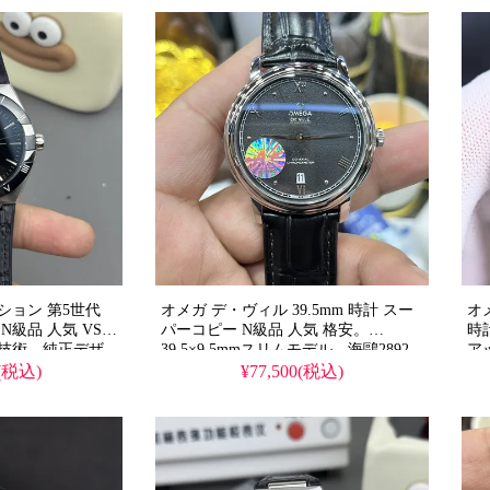
ション 第5世代
オメガ デ・ヴィル 39.5mm 時計 スー
オ
N級品 人気 VS製
パーコピー N級品 人気 格安。
時
造技術、純正デザ
39.5×9.5mmスリムモデル、海鷗2892
ア
素材使用、即日出
自動巻き、A+高精度仕上げ、純正ド
ス
0(税込)
¥77,500(税込)
レスウォッチデザイン再現。
ァ
ッ