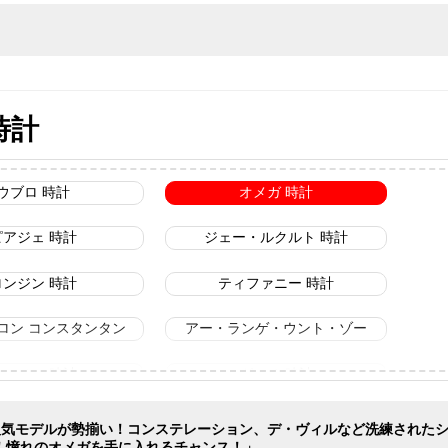
時計
ウブロ 時計
オメガ 時計
ピアジェ 時計
ジェー・ルクルト 時計
ロンジン 時計
ティファニー 時計
ロン コンスタンタン
アー・ランゲ・ウント・ゾー
エルメス 時計
グッチ 時計
バリー ス 時計
ヴァンクリーフ＆アーペル 時
ーなど人気モデルが勢揃い！コンステレーション、デ・ヴィルなど洗練された
満載！憧れのオメガを手に入れるチャンス！」