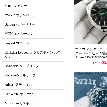
Fendi-フェンディ
YSL-イヴサンローラン
Burberry-バーバリー
MCM-エムシーエム
Goyard-ゴヤール
オメガ アクアテラ 150
Christian Louboutin-クリスチャン ルブ
スーパーコピー N級
タン
41mm 2824改造8
ティークデッキダイ
¥80,000
Bearbrick-ベアブリック
ステンレスストラッ
ファイア、純正デザ
Versace-ヴェルサーチ
Adidas-アディダス
Off White-オフホワイト
Moschino-モスキーノ