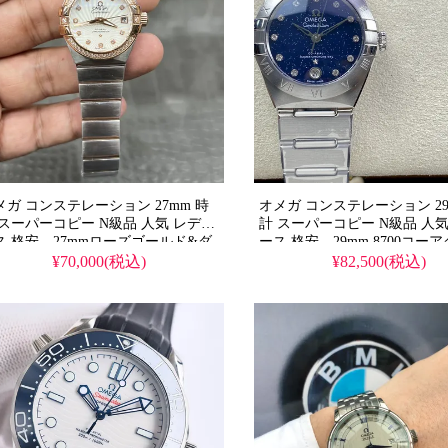
メガ コンステレーション 27mm 時
オメガ コンステレーション 29
 スーパーコピー N級品 人気 レディ
計 スーパーコピー N級品 人気
ス 格安。27mmローズゴールド&ダ
ース 格安。29mm 8700コー
ヤベゼル、NH05改造8520自動巻
ムーブメント、純正完全同一
¥70,000(税込)
¥82,500(税込)
、AS高精度仕上げ、純正デザイン
2mm調整可能クラスプ、316
全再現。
レス高精度CNC、ダブルドー
イア。