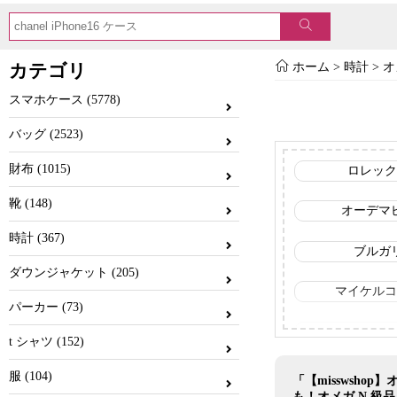
カテゴリ
ホーム
>
時計
>
オ
スマホケース (5778)
バッグ (2523)
財布 (1015)
ロレック
靴 (148)
オーデマ
時計 (367)
ブルガ
ダウンジャケット (205)
マイケルコ
パーカー (73)
シャネ
t シャツ (152)
ディオー
服 (104)
「【misswsh
も！オメガ N 級