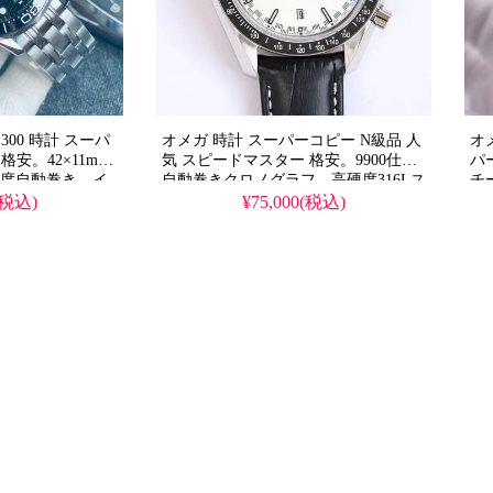
300 時計 スーパ
オメガ 時計 スーパーコピー N級品 人
オ
格安。42×11mm
気 スピードマスター 格安。9900仕様
パ
精度自動巻き、イ
自動巻きクロノグラフ、高硬度316Lス
チ
ンレスストラップ
テンレスケース、サファイアドームガ
ダ
(税込)
¥75,000(税込)
バック/密閉バッ
ラス、強化ルミノバ塗料、純正互換セ
ラ
ラミックベゼル。2026年も輝くレーシ
ザ
ングクロノグラフの最高峰です。