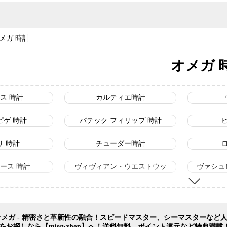
メガ 時計
オメガ 
ス 時計
カルティエ時計
ピゲ 時計
パテック フィリップ 時計
リ 時計
チューダー時計
ース 時計
ヴィヴィアン・ウエストウッ
ヴァシュ
ル 時計
ルイヴィトン 時計
ル 時計
イブサンローラン 時計
バー
op】オメガ - 精密さと革新性の融合！スピードマスター、シーマスタ
品をお探しなら【misswshop】へ！送料無料、ポイント還元など特典