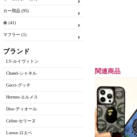
カー用品 (95)
傘 (41)
マフラー (1)
ブランド
LV-ルイヴィトン
関連商品
Chanel-シャネル
Gucci-グッチ
Hermes-エルメス
Dior-ディオール
Celine-セリーヌ
Loewe-ロエベ