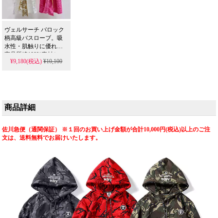
ヴェルサーチ バロック
柄高級バスローブ。吸
水性・肌触りに優れた
高品質綿100%素材と、
¥9,180(税込)
¥10,100
大胆で豪華なバロック
柄が特徴。精巧なメダ
ザ柄は人気のスーパー
コピー品では再現でき
ず、長く愛用できる耐
久性を備えています。
商品詳細
佐川急便（通関保証） ※１回のお買い上げ金額が合計10,000円(税込)以上のご注
文は、送料無料でお届けいたします。