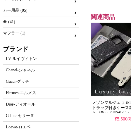
カー用品 (95)
関連商品
傘 (41)
マフラー (1)
ブランド
LV-ルイヴィトン
Chanel-シャネル
Gucci-グッチ
Hermes-エルメス
メゾンマルジェラ iPhon
Dior-ディオール
トラップ付きケース
きブランドデザイン
Celine-セリーヌ
iPhone16/15/14
¥5,500
流行りのかっこいい
Loewe-ロエベ
も愛用する人気アイ