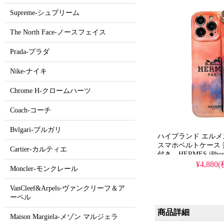
水の多機能仕様、iPh
Supreme-シュプリーム
て格安で手に入る。
iPhone16pro/15p
使える優れもの！
The North Face-ノースフェイス
Prada-プラダ
Nike-ナイキ
Chrome H-クロームハーツ
Coach-コーチ
Bvlgari-ブルガリ
ハイブランド エルメス iP
スマホベルトケース
Cartier-カルティエ
付き。HERMES iPhone
ンド付き片手操作。iPhone
¥4,880
Moncler-モンクレール
オレンジ 女子可愛
い・人気。耐衝撃・
VanCleef&Arpels-ヴァンクリーフ＆ア
iPhoneケース。おし
ーペル
iPhone16pro/15p
商品詳細
Maison Margiela-メゾン マルジェラ