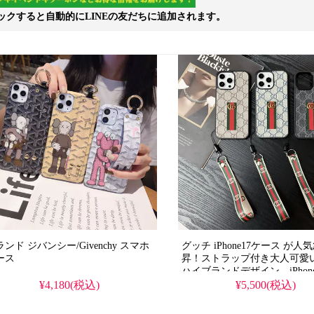
ックすると自動的にLINEの友だちに追加されます。
ンド ジバンシー/Givenchy スマホ
グッチ iPhone17ケース が人
ース
昇！ストラップ付き大人可愛
ハイブランドデザイン、iPhone1
機種対応。芸能人も注目する
¥4,180(税込)
¥5,500(税込)
グッチストラップスタイル、
防水機能で実用性抜群。格安