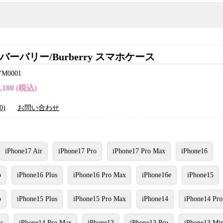
バーバリー/Burberry スマホケース
0001
4,180 (税込)
0)
お問い合わせ
iPhone17 Air
iPhone17 Pro
iPhone17 Pro Max
iPhone16
o
iPhone16 Plus
iPhone16 Pro Max
iPhone16e
iPhone15
o
iPhone15 Plus
iPhone15 Pro Max
iPhone14
iPhone14 Pro
s
iPhone14 Pro Max
iPhone13
iPhone13 Pro
iPhone13 Min