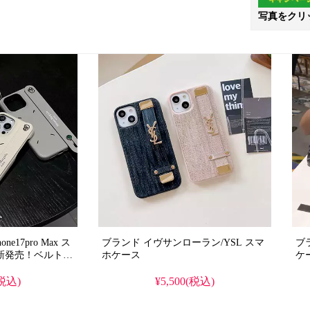
写真をクリ
e17pro Max ス
ブランド イヴサンローラン/YSL スマ
ブラ
新発売！ベルト付
ホケース
ケ
、
pro全機種対応。韓国で
(税込)
¥5,500(税込)
スタイル、芸能人
テム。耐衝撃＆防