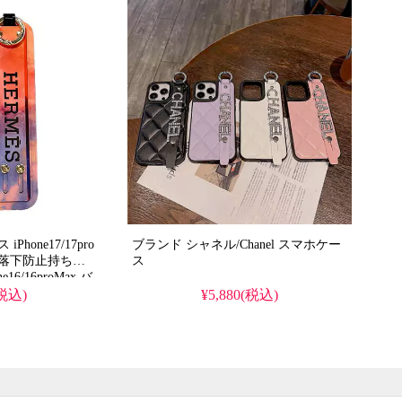
one17ケースとし
romaxケースとしても
hone17/17pro
ブランド シャネル/Chanel スマホケー
 落下防止持ち手
ス
16/16proMax バ
15/14/13 pro
(税込)
¥5,880(税込)
い。かわいい・安
防水・多機能
ゃれ。
romaxケース対応。