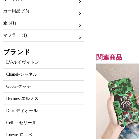
カー用品 (95)
傘 (41)
マフラー (1)
ブランド
関連商品
LV-ルイヴィトン
Chanel-シャネル
Gucci-グッチ
Hermes-エルメス
Dior-ディオール
Celine-セリーヌ
Loewe-ロエベ