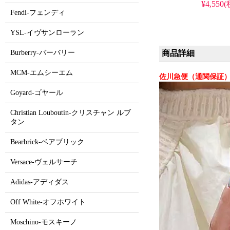
料。ブランド iPhone15
¥4,550
ドケース 流行り可
Fendi-フェンディ
安い・人気。耐衝撃
iPhoneケース。おし
YSL-イヴサンローラン
iPhone16pro/15p
商品詳細
Burberry-バーバリー
MCM-エムシーエム
佐川急便（通関保証）
Goyard-ゴヤール
Christian Louboutin-クリスチャン ルブ
タン
Bearbrick-ベアブリック
Versace-ヴェルサーチ
Adidas-アディダス
Off White-オフホワイト
Moschino-モスキーノ