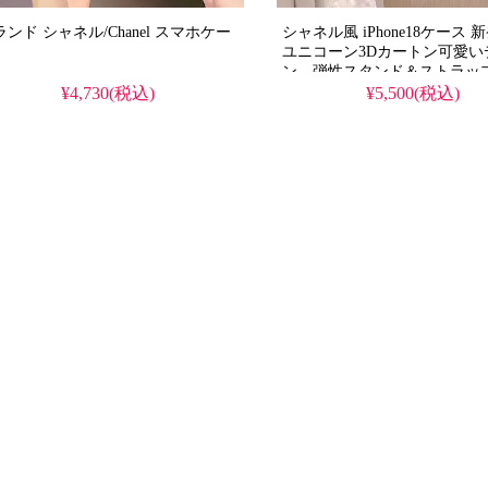
ンド シャネル/Chanel スマホケー
シャネル風 iPhone18ケース 
ユニコーン3Dカートン可愛い
ン、弾性スタンド＆ストラッ
女性・ティーン向けかわいい
¥4,730(税込)
¥5,500(税込)
ョン、iPhone12mini全機種
人も愛用する人気ブランド風
＆防水の多機能仕様。かわい
ーンデザインが流行り、格安
り、iPhone17pro/16promax
ても使える優れもの！