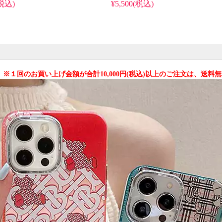
pro/14plus ハー
ロゴデザイン。おしゃれ最強海外販
(税込)
¥5,500(税込)
愛い。かわいい・
売、iPhone16/16pro/15pro max全機種対
・防水・多機能
応。芸能人も愛用する人気ブランド
ゃれ。
風、防水の多機能仕様。かわいいエア
romaxケース対応。
クッションロゴスタイルが流行り、格
安で手に入り、iPhone17pro/16promax
ケースとしても使える優れもの！
 ※１回のお買い上げ金額が合計10,000円(税込)以上のご注文は、送