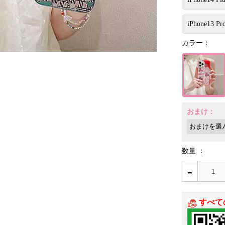
iPhone13 Pr
カラー：
おまけ：
数量 ：
-
すべて