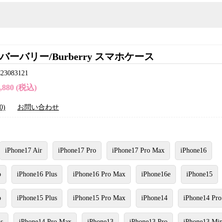
バーバリー/Burberry スマホケース
083121
4,880 (税込)
0)
お問い合わせ
iPhone17 Air
iPhone17 Pro
iPhone17 Pro Max
iPhone16
o
iPhone16 Plus
iPhone16 Pro Max
iPhone16e
iPhone15
o
iPhone15 Plus
iPhone15 Pro Max
iPhone14
iPhone14 Pro
s
iPhone14 Pro Max
iPhone13
iPhone13 Pro
iPhone13 Min