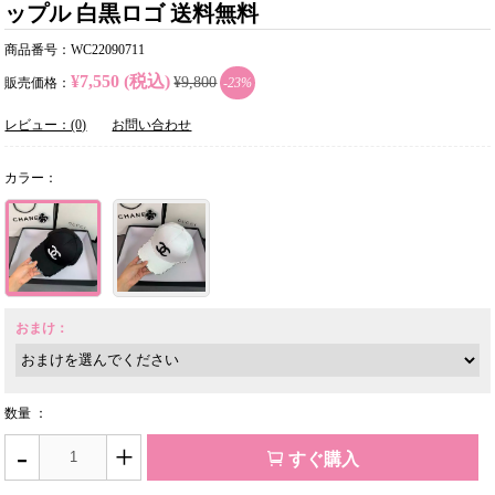
ップル 白黒ロゴ 送料無料
商品番号：WC22090711
¥7,550 (税込)
¥9,800
販売価格：
-23%
レビュー：(0)
お問い合わせ
カラー：
おまけ：
数量 ：
-
+
すぐ購入