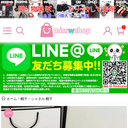
0
ホーム
>
帽子
>
シャネル 帽子
-23%