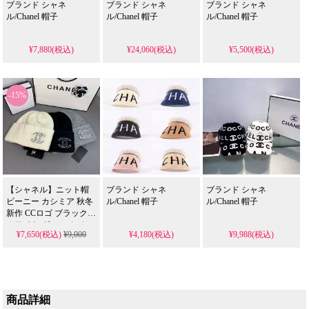
ブランド シャネ
ブランド シャネ
ブランド シャネ
ル/Chanel 帽子
ル/Chanel 帽子
ル/Chanel 帽子
¥7,880(税込)
¥24,060(税込)
¥5,500(税込)
-15%
【シャネル】ニット帽
ブランド シャネ
ブランド シャネ
ビーニー カシミア 秋冬
ル/Chanel 帽子
ル/Chanel 帽子
新作 CCロゴ ブラック
ホワイト グレー カジュ
¥7,650(税込)
¥9,000
¥4,180(税込)
¥9,988(税込)
アル アウトドア 高品質
カップル プレゼント 送
料無料
商品詳細