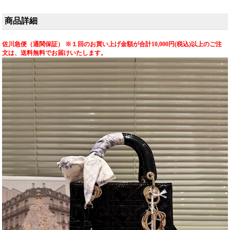
可）、斜め掛けと手提
で、芸能人 スタイルを
せるクラシックなシル
げの両用可能な多機能
目指す方にもおすすめ
エットが特徴。ブラッ
デザインを採用し、高
です。
クとブラウンの人気カ
商品詳細
級レザー素材と相まっ
ラーを展開し、専用ボ
て、あらゆるビジネス
ックス付きで贈り物に
シーンで活躍する確か
も最適な高級感あふれ
佐川急便（通関保証） ※１回のお買い上げ金額が合計10,000円(税込)以上のご注
なラグジュアリーアイ
るレプリカです。
文は、送料無料でお届けいたします。
テムです。