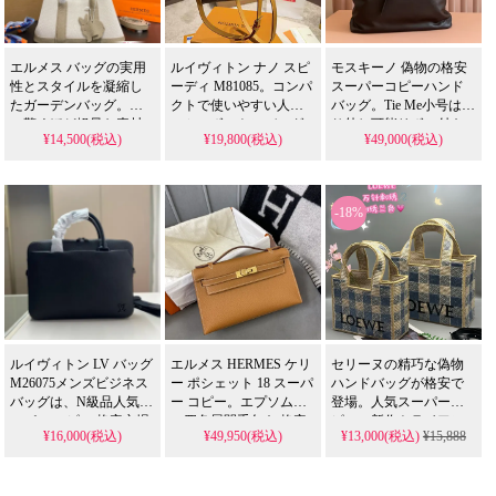
エルメス バッグの実用
ルイヴィトン ナノ スピ
モスキーノ 偽物の格安
性とスタイルを凝縮し
ーディ M81085。コンパ
スーパーコピーハンド
たガーデンバッグ。そ
クトで使いやすい人気
バッグ。Tie Me小号は取
の驚くほど軽量な素材
のミニボストンバッグ
り外し可能リボン付き
¥14,500(税込)
¥19,800(税込)
¥49,000(税込)
感と、N級品人気スーパ
です。該产品为中古品
のラムスキンモデル
ー コピー 格安市場でも
ですが、N級品相当の美
で、20cmサイズの遊び
評価の高い、豊富な収
品を格安で。おしゃれ
心あるレプリカです。
納力は、休日にふさわ
なポシェットとして、
-18%
しいリラックスした雰
スーパーコピーではな
囲気と、日常使いの汎
い本物のLVを日常に取
用性を兼ね備えた、ま
り入れられます。
さに現代的なライフス
タイルに欠かせない逸
品です。
ルイヴィトン LV バッグ
エルメス HERMES ケリ
セリーヌの精巧な偽物
M26075メンズビジネス
ー ポシェット 18 スーパ
ハンドバッグが格安で
バッグは、N級品人気ス
ー コピー。エプソム皮
登場。人気スーパーコ
ーパー コピー 格安市場
の四色展開手包を 格安
ピーの新作トライアン
¥16,000(税込)
¥49,950(税込)
¥13,000(税込)
¥15,888
で実用的なモデルとし
で提供する 偽物 金扣モ
フバッグは、洗練され
て人気で、40×28cmの大
デル。百搭色の18cmハ
た20cmのコンパクトサ
容量（書類/PC収納
ンドバッグ仕様が 人気
イズで、ケリーを思わ