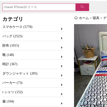
カテゴリ
ホーム
>
寝具
>
デ
スマホケース (5778)
バッグ (2523)
財布 (1015)
靴 (148)
時計 (367)
ダウンジャケット (205)
パーカー (73)
t シャツ (152)
服 (104)