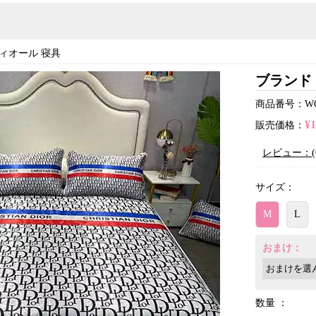
ィオール 寝具
ブランド 
商品番号：WCfk
¥
販売価格：
レビュー：(
サイズ：
M
L
おまけ：
数量 ：