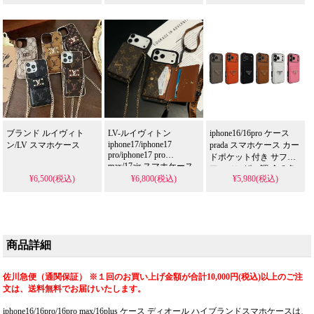
ブランド ルイヴィト
LV-ルイヴィトン
iphone16/16pro ケース
iphone17/iphone17
ン/LV スマホケース
prada スマホケース カー
pro/iphone17 pro
ドポケット付き サフィ
max/17air スマホケース
アーノレザー調 全 6 色
¥6,500(税込)
¥6,800(税込)
¥5,980(税込)
耐衝撃 傷防止 四角保護
高級感 ミニマル おしゃ
れ メンズ レディース 大
人 実用的 人気 プラダ
風 アイフォン
18/17/16/15/14 携帯ケー
商品詳細
ス 全機種対応
佐川急便（通関保証） ※１回のお買い上げ金額が合計10,000円(税込)以上のご注
文は、送料無料でお届けいたします。
iphone16/16pro/16pro max/16plus ケース ディオール ハイブランドスマホケースは、