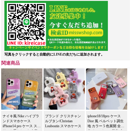
写真をクリックすると自動的にLINEの友だちに追加されます。
関連商品
ナイキ風 Nike ハイブラ
ブランド クリスチャン
iphone18/18pro ケース
ンドスマホケース
ルブタン/Christian
Dior 風 ベルベット調生
iPhone14 pro ケース スト
Louboutin スマホケース
地 カラー 5 色展開 全面
リート系おしゃれ人気
ラインストーン装飾 立