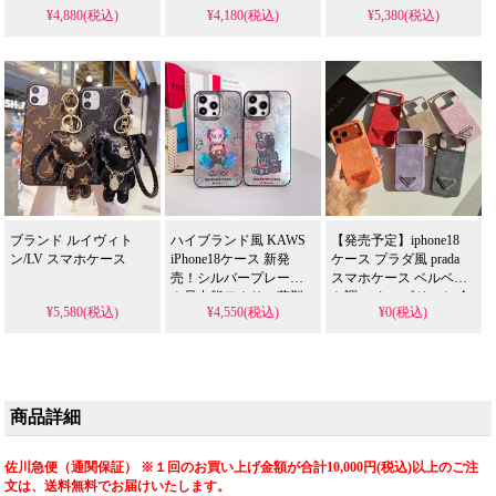
¥4,880(税込)
¥4,180(税込)
¥5,380(税込)
カップル向け 薄型軽量
体 D ロゴチャーム付き
耐衝撃 画面保護 黄ばみ
耐衝撃 傷防止 手触り柔
防止 IMD
らか 高級感 大人レディ
iPhone14/13/12/11 全機種
ース パーティー・デー
対応 1 個買うと 1 個無
トシーン向け 高品質 ア
料
イフォン16/16 pro/16pro
max/17/17pro 携帯ケース
全機種対応 1 個買うと 1
個無料
ブランド ルイヴィト
ハイブランド風 KAWS
【発売予定】iphone18
ン/LV スマホケース
iPhone18ケース 新発
ケース プラダ風 prada
売！シルバープレート
スマホケース ベルベッ
＆暴力熊アクリル薄型
ト調 スタッズドット 全
¥5,580(税込)
¥4,550(税込)
¥0(税込)
電気メッキホットスタ
6 色 ソフトタッチ 耐衝
ンプ。ブランドロゴキ
撃 レンズ保護 グラマラ
ャラ iPhone16全機種対
ス レディース トレンド
応。芸能人愛用 耐衝撃
高品質 アイフォン
16/16pro/16pro max/16
防水多機能 かわいい暴
plus 携帯ケース 全機種
力熊流行り 格安
商品詳細
対応
iPhone17pro/16promax兼
用。かわいい・格安・
人気。おしゃれ。
佐川急便（通関保証） ※１回のお買い上げ金額が合計10,000円(税込)以上のご注
iPhone16pro/15promaxケ
文は、送料無料でお届けいたします。