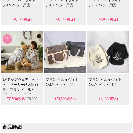
ン/LV ペット用品
ン/LV ペット用品
ン/LV ペット用品
¥4,180(税込)
¥4,180(税込)
¥4,950(税込)
-23%
LVドッグウェア - ペッ
ブランド ルイヴィト
ブランド ルイヴィト
ト用パーカー愛犬家必
ン/LV ペット用品
ン/LV ペット用品
見！ブランド「ルイ・
ヴィトン」のアイコン
¥7,500(税込)
¥9,800
¥23,680(税込)
¥4,180(税込)
が施された、おしゃれ
な犬用パーカーです。
商品詳細