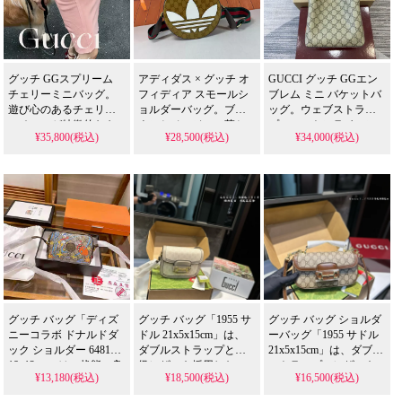
グッチ GGスプリーム
アディダス × グッチ オ
GUCCI グッチ GGエン
チェリーミニバッグ。
フィディア スモールシ
ブレム ミニ バケットバ
遊び心のあるチェリー
ョルダーバッグ。ブラ
ッグ。ウェブストライ
モチーフが特徴的なキ
ウンとベージュの落ち
プのコットンライニン
¥35,800(税込)
¥28,500(税込)
¥34,000(税込)
ャンバスバッグです。
着いたカラーのコラボ
グが特徴的な人気ミニ
芸能人にも支持される
バッグです。芸能人に
バケットバッグを、格
キュートなデザイン
人気のユニークなデザ
安で提供するスーパー
を、N級品相当の精巧さ
インを、N級品相当の質
コピーです。芸能人も
で格安に実現したスー
感で格安提供するスー
愛用するコンパクトで
パー コピーです。
パー コピーとなってい
機能的なデザインの精
ます。
巧な偽物です。
グッチ バッグ「ディズ
グッチ バッグ「1955 サ
グッチ バッグ ショルダ
ニーコラボ ドナルドダ
ドル 21x5x15cm」は、
ーバッグ「1955 サドル
ック ショルダー 648124
ダブルストラップと高
21x5x15cm」は、ダブル
18x12cm」は、状態の良
級レザーを採用したマ
ストラップのレザーを
¥13,180(税込)
¥18,500(税込)
¥16,500(税込)
い中古品として入手可
ルチスタイルサドルバ
使用した人気マルチス
能な限定コラボクロス
ッグ。優れた質感と汎
タイルモデル。N級品レ