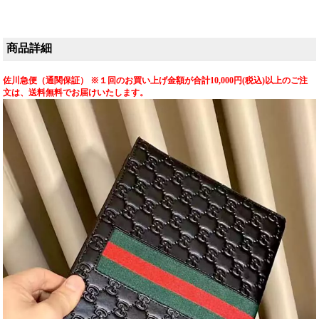
ボディバッグ。GGスプ
用性が特徴です。N級品
ベルの精巧なスーパー
リームエボニーとドナ
レベルの高品質スーパ
コピー品が格安で入手
ルドダックデザインが
ーコピー品が格安で提
可能なグッチ グッチ バ
魅力です。高品質なレ
供され、グッチ グッチ
ッグの実用アイテムで
商品詳細
プリカ品が送料無料で
バッグの洗練された魅
す。
お手頃価格にて提供さ
力を手軽に体感いただ
れ、グッチ グッチ バッ
けます。
佐川急便（通関保証） ※１回のお買い上げ金額が合計10,000円(税込)以上のご注
グのコレクターズアイ
文は、送料無料でお届けいたします。
テムを日常に取り入れ
られます。