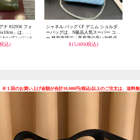
 832936 フォ
シャネル バッグ CF デニム ショルダ
6x10cm」は、
ーバッグは、N級品人気スーパー コピ
ズにおいてレジンと
ー 格安市場で「美意識の高い女性必
クラシックな竹ハ
携」と評されるレプリカで、31×22cm
(税込)
¥15,000(税込)
定モデルです。ク
の実用的な旅行対応サイズ、高いデザ
ーの2WAYで使
イン性を誇るデニム素材を採用し、日
法と、イタリア製
常使いから旅行まであらゆる場面で活
ストグリーンレザ
躍する、お洒落な女性のための理想的
出。約0.95kg
な逸品です。
、この精巧なスー
級品に迫る高
 ※１回のお買い上げ金額が合計10,000円(税込)以上のご注文は、送