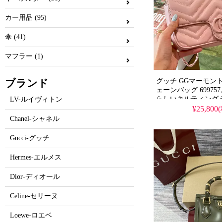
カー用品 (95)
傘 (41)
マフラー (1)
グッチ GGマーモン
ブランド
ェーンバッグ 6997
らしいキルティング
LV-ルイヴィトン
芸能人のギフトにも
¥25,800
らしいデザインを、
Chanel-シャネル
目精度で格安に実現
ピーとなっています
Gucci-グッチ
Hermes-エルメス
Dior-ディオール
Celine-セリーヌ
Loewe-ロエベ