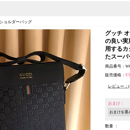
ショルダーバッグ
グッチ オ
の良い実
用するカ
たスーパ
商品番号：WC2
¥
販売価格：
レビュー：(
おまけ：
数量 ：