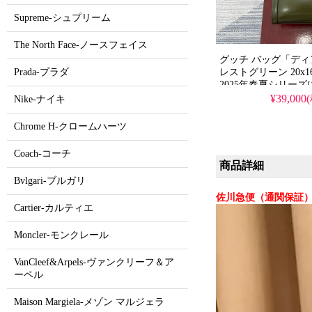
Supreme-シュプリーム
The North Face-ノースフェイス
グッチ バッグ「ディアナ
レストグリーン 20x1
Prada-プラダ
2025年春夏シリー
真鍮のディテールで
¥39,000
Nike-ナイキ
ンドルを刷新した限
ロスボディとショルダ
Chrome H-クロームハーツ
用可能な多様な着用
の深みのあるフォレ
Coach-コーチ
ーが洗練された印象を演
商品詳細
の軽量設計も魅力で
Bvlgari-ブルガリ
パーコピー品は、N
佐川急便（通関保証）
Cartier-カルティエ
Moncler-モンクレール
VanCleef&Arpels-ヴァンクリーフ＆ア
ーペル
Maison Margiela-メゾン マルジェラ