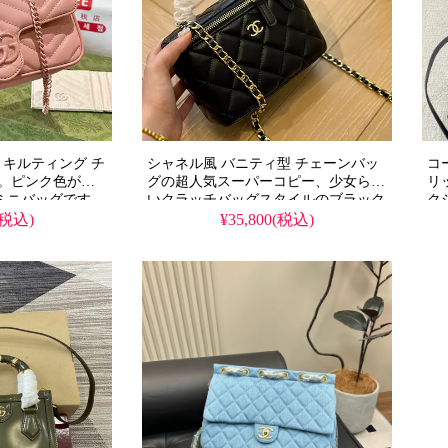
トキルティング チ
シャネル風 バニティ型 チェーンバッ
コ
57。ピンク色が愛
グの超人気スーパーコピー、少女らし
リ
ミニバッグです。
いクラッチバッグスタイルのブラック
ク
選ばれそうな可愛
ミニショルダーバッグを格安でご紹介
な
(税込)
¥35,800(税込)
N級品相当の縫い
します。ゴールド金具付きでおしゃれ
季
したスーパー コ
な人気デザインを再現し、海外販売に
が
。
も対応した高品質な偽物バッグです。
手
チ
常