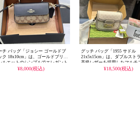
ーチ バッグ「ジョシー ゴールドブ
グッチ バッグ「1955 サドル
ック 18x10cm」は、ゴールドブリッ
21x5x15cm」は、ダブルス
シルエットのシンプルでエレガント
高級レザーを採用したマルチ
レザーミニバッグ。汎用性が高く、
サドルバッグ。優れた質感と
¥8,000(税込)
¥18,500(税込)
節を問わず使い続けられるデザイン
特徴です。N級品レベルの高
人気です。高品質なレプリカ品がお
パーコピー品が格安で提供さ
頃価格で入手可能で、コーチ コー
チ グッチ バッグの洗練され
 バッグの洗練されたスタイルを日
手軽に体感いただけます。
に取り入れられます。