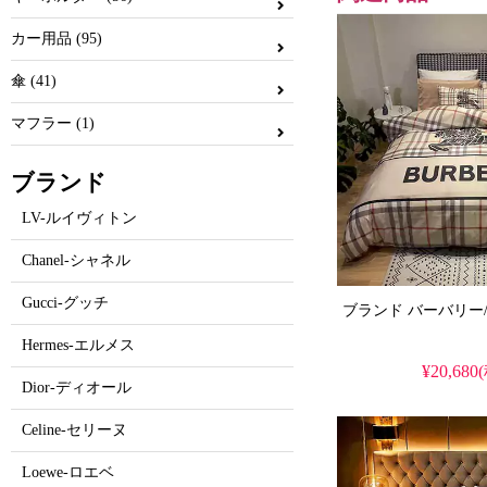
カー用品 (95)
傘 (41)
マフラー (1)
ブランド
LV-ルイヴィトン
Chanel-シャネル
Gucci-グッチ
Hermes-エルメス
¥20,680
Dior-ディオール
Celine-セリーヌ
Loewe-ロエベ