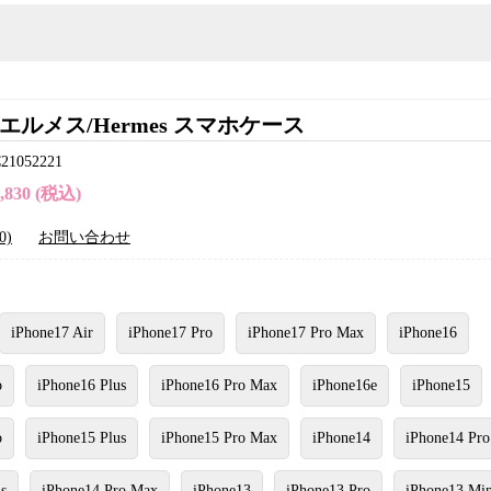
エルメス/Hermes スマホケース
052221
5,830 (税込)
0)
お問い合わせ
iPhone17 Air
iPhone17 Pro
iPhone17 Pro Max
iPhone16
o
iPhone16 Plus
iPhone16 Pro Max
iPhone16e
iPhone15
o
iPhone15 Plus
iPhone15 Pro Max
iPhone14
iPhone14 Pro
s
iPhone14 Pro Max
iPhone13
iPhone13 Pro
iPhone13 Min