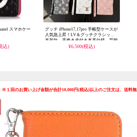
スマホケー
グッチ iPhone17,17pro 手帳型ケースが
人気急上昇！LV＆グッチクラシック
支架款、手挽き皮付き本革仕様。芸能
人も注目するかわいいデザイン、耐衝
(税込)
¥6,500(税込)
撃＆防水機能で実用性抜群。iPhone14
ケースとして使える格安価格、
iPhone16pro/15promaxケースとしても
おすすめの多機能アイテム！
 ※１回のお買い上げ金額が合計10,000円(税込)以上のご注文は、送