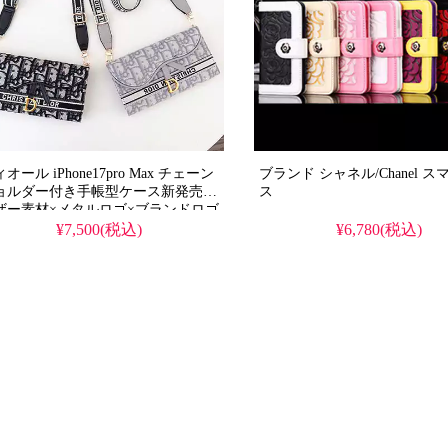
オール iPhone17pro Max チェーン
ブランド シャネル/Chanel スマホケー
ョルダー付き手帳型ケース新発売！
ス
ザー素材×メタルロゴ×ブランドロゴ
り、カード収納完備の斜めがけ可能
¥7,500(税込)
¥6,780(税込)
デル。芸能人も愛用する人気アイテ
、落下防止＆のぞき見防止機能搭
。耐衝撃＆防水の多機能仕様、かわ
いデザインが流行りのスタイル。
Phone17ケースとして格安で手に入
iPhone16pro/15promaxケースとし
も使える優れもの