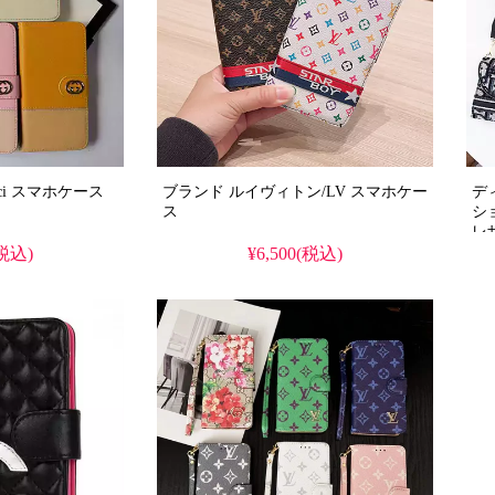
ブランド グッチ/Gucci スマホケース
ブランド ルイヴィトン/LV スマホケー
ディ
ス
シ
レ
入
(税込)
¥6,500(税込)
モ
ム
載
い
i
り、
て