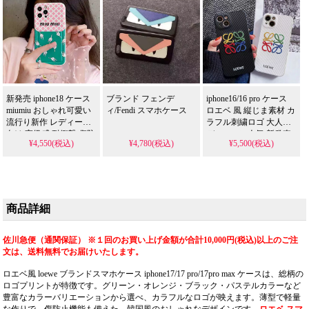
ート・ナイトシーン向
け 高品質 アイフォン
16/16 pro/16pro max/16
plus/17/17pro 携帯ケース
全機種対応
新発売 iphone18 ケース
ブランド フェンデ
iphone16/16 pro ケース
miumiu おしゃれ可愛い
ィ/Fendi スマホケース
ロエベ 風 縦じま素材 カ
流行り新作 レディース
ラフル刺繍ロゴ 大人レ
向け 高級感 耐衝撃 傷防
ディースに人気 新発売
¥4,550(税込)
¥4,780(税込)
¥5,500(税込)
止 ミュウミュウ ハイブ
耐衝撃 傷防止 滑り止め
ランド風スマホケース
高品質 Loewe スマホケ
アイフォン18/17/16 携帯
ース 多機能 おしゃれ ア
ケース 全機種対応
イフォン
18/18pro/17pro/17pro max
携帯ケース 全機種対応
商品詳細
無料プレゼント
佐川急便（通関保証） ※１回のお買い上げ金額が合計10,000円(税込)以上のご注
文は、送料無料でお届けいたします。
ロエベ風 loewe ブランドスマホケース iphone17/17 pro/17pro max ケースは、総柄の
ロゴプリントが特徴です。グリーン・オレンジ・ブラック・パステルカラーなど
豊富なカラーバリエーションから選べ、カラフルなロゴが映えます。薄型で軽量