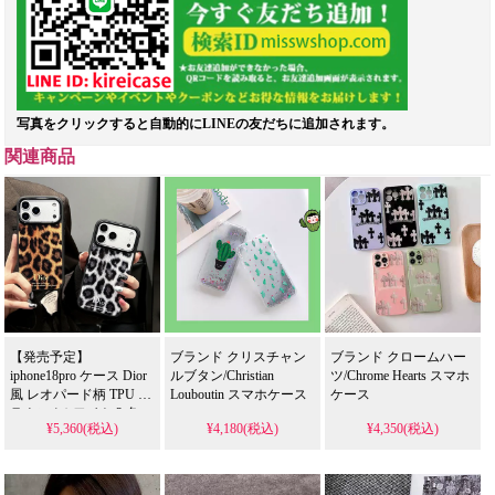
写真をクリックすると自動的にLINEの友だちに追加されます。
関連商品
【発売予定】
ブランド クリスチャン
ブランド クロームハー
iphone18pro ケース Dior
ルブタン/Christian
ツ/Chrome Hearts スマホ
風 レオパード柄 TPU ブ
Louboutin スマホケース
ケース
ラウン / ホワイト 2 色
¥5,360(税込)
¥4,180(税込)
¥4,350(税込)
大画面カメラ窓 ゴール
ドロゴプリント 耐衝撃
傷防止 指紋防止 クール
大人レディース ストリ