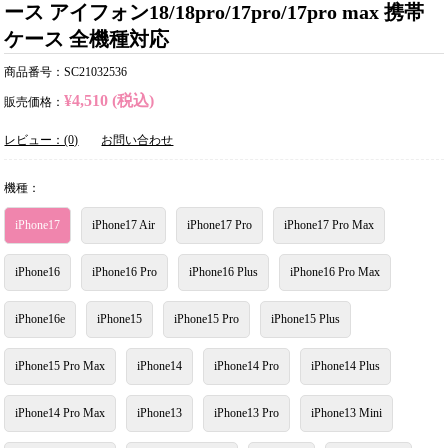
ース アイフォン18/18pro/17pro/17pro max 携帯
ケース 全機種対応
商品番号：SC21032536
¥4,510 (税込)
販売価格：
レビュー：(0)
お問い合わせ
機種：
iPhone17
iPhone17 Air
iPhone17 Pro
iPhone17 Pro Max
iPhone16
iPhone16 Pro
iPhone16 Plus
iPhone16 Pro Max
iPhone16e
iPhone15
iPhone15 Pro
iPhone15 Plus
iPhone15 Pro Max
iPhone14
iPhone14 Pro
iPhone14 Plus
iPhone14 Pro Max
iPhone13
iPhone13 Pro
iPhone13 Mini