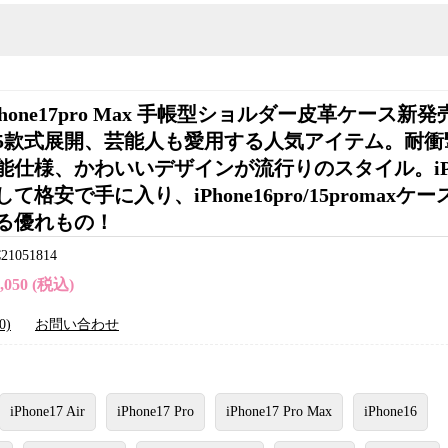
Phone17pro Max 手帳型ショルダー皮革ケース新
5款式展開、芸能人も愛用する人気アイテム。耐衝
能仕様、かわいいデザインが流行りのスタイル。iPho
て格安で手に入り、iPhone16pro/15promaxケ
る優れもの！
051814
6,050 (税込)
0)
お問い合わせ
iPhone17 Air
iPhone17 Pro
iPhone17 Pro Max
iPhone16