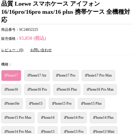
品質 Loewe スマホケース アイフォン
16/16pro/16pro max/16 plus 携帯ケース 全機種対
応
商品番号：SC24052225
¥5,850 (税込)
販売価格：
レビュー：(0)
お問い合わせ
機種：
iPhone17
iPhone17 Air
iPhone17 Pro
iPhone17 Pro Max
iPhone16
iPhone16 Pro
iPhone16 Plus
iPhone16 Pro Max
iPhone16e
iPhone15
iPhone15 Pro
iPhone15 Plus
iPhone15 Pro Max
iPhone14
iPhone14 Pro
iPhone14 Plus
iPhone14 Pro Max
iPhone13
iPhone13 Pro
iPhone13 Mini