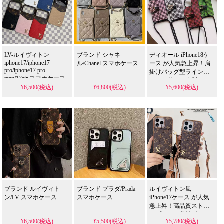
LV-ルイヴィトン
ブランド シャネ
ディオール iPhone18ケ
iphone17/iphone17
ル/Chanel スマホケース
ース が人気急上昇！肩
pro/iphone17 pro
掛けバッグ型ラインス
max/17air スマホケース
トーン付き、布製カー
¥6,500(税込)
¥6,800(税込)
¥5,600(税込)
ド収納完備。
iPhone15pro/15/14pro
max/13pro対応、芸能人
も注目するかわいいデ
ザイン。耐衝撃＆防水
機能で実用性抜群、格
安価格で
iPhone17pro/16promaxケ
ースとしてもおすすめ
の多機能アイテム！
ブランド ルイヴィト
ブランド プラダ/Prada
ルイヴィトン風
ン/LV スマホケース
スマホケース
iPhone17ケース が人気
急上昇！高品質ストラ
ップカード収納ビジネ
¥6,500(税込)
¥5,500(税込)
¥5,780(税込)
ス風大人気おしゃれデ