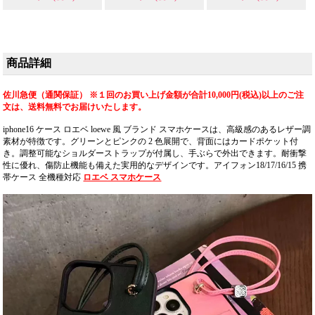
ザイン、iPhone16/15/14
全機種対応。芸能人も
注目するかわいいカー
ド収納ストラップスタ
イル、耐衝撃＆防水機
商品詳細
能で実用性抜群。格安
価格で
iPhone16pro/15promaxケ
佐川急便（通関保証） ※１回のお買い上げ金額が合計10,000円(税込)以上のご注
ースとしてもおすすめ
文は、送料無料でお届けいたします。
の多機能アイテム！流
iphone16 ケース ロエベ loewe 風 ブランド スマホケースは、高級感のあるレザー調
行りの最先端を行く一
素材が特徴です。グリーンとピンクの 2 色展開で、背面にはカードポケット付
品。（カード入れケー
き。調整可能なショルダーストラップが付属し、手ぶらで外出できます。耐衝撃
ス・ショルダー）
性に優れ、傷防止機能も備えた実用的なデザインです。アイフォン18/17/16/15 携
帯ケース 全機種対応
ロエベ スマホケース