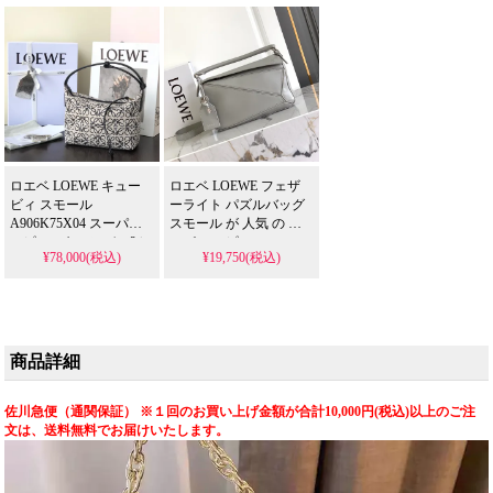
人に人気のスタイリッ
シュなデザインを、N級
品レベルのクオリティ
で格安に提供するスー
パー コピーとなってい
ます。
ロエベ LOEWE キュー
ロエベ LOEWE フェザ
ビィ スモール
ーライト パズルバッグ
A906K75X04 スーパー
スモール が 人気 の ス
コピー。キャンバス&レ
ーパー コピー。
¥78,000(税込)
¥19,750(税込)
ザーのアナグラムキュ
20x12cmのナパラム素材
ービィバッグを 格安 で
に经典老花をあしらっ
提供する 偽物 レディー
た凱旋門郵差包を精巧
スモデル。ショルダー
に再現。偽物 ながら送
バッグとしても使える
料無料の一眼沦陷モデ
デザインが 人気 で、芸
ルを 格安 で提供し、芸
商品詳細
能人 スタイルを目指す
能人 スタイルを手軽に
方にもおすすめです。
取り入れられます。
佐川急便（通関保証） ※１回のお買い上げ金額が合計10,000円(税込)以上のご注
文は、送料無料でお届けいたします。