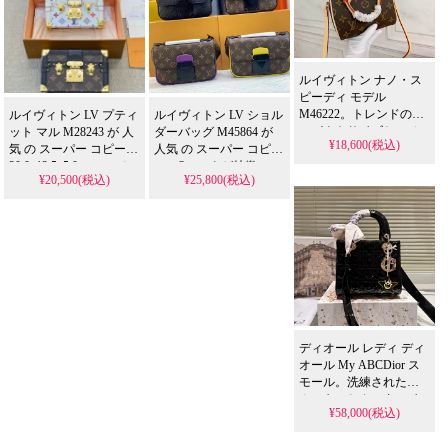
ルイヴィトン ナノ・ス
ピーディ モデル
M46222。トレンドのコ
ルイヴィトン LV プティ
ルイヴィトン LV ショル
ンパクトサイズとモノ
ット マル M28243 が 人
ダーバッグ M45864 が
¥18,600(税込)
グラム柄が魅力の人気
気 の スーパー コピー。
人気 の スーパー コピ
2WAYバッグです。該产
20.0x12.5x5.0cmのモノ
ー。Sロックが特徴のモ
¥20,500(税込)
¥25,800(税込)
品为並行輸入品であ
グラムハードケースを
ノグラムキャンバス ス
り、N級品相当の美品を
使用した箱型バッグを
リングバックを、ブラ
格安でご提供。スーパ
精巧に再現。偽物 なが
ウンカラーで精巧に再
ーなお買い得品とし
ら未使用品風の今日特
現。偽物 ながら軽量で
て、偽物とは違う本物
価モデルを 格安 で提供
実用的なデザインを 格
のLVの価値を手軽にお
し、芸能人 スタイルを
安 で提供し、芸能人 ス
楽しみいただけます。
手軽に取り入れられま
タイルを手軽に取り入
す。
れられます。
ディオール レディ ディ
オール My ABCDior ス
モール。洗練されたラ
ムスキンとカスタマイ
¥58,000(税込)
ズ可能なチャームが魅
力のバッグです。芸能