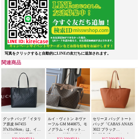
写真をクリックすると自動的にLINEの友だちに追加されます。
関連商品
グッチ バッグ「イタリ
ルイ・ヴィトン ネヴァ
セリーヌ バッグ トート
ア原皮 847455
ーフル GM M40875。モ
バッグ「CABAS ANAIS
37x31x16cm」は、イタ
ノグラム・イカットフ
3022 ブラック
リアの原皮を使用した
ラワーの特別デザイン
54x29.5x15cm」は、大
¥30,000(税込)
¥22,500(税込)
¥17,500(税込)