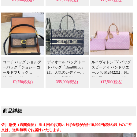
最高級のオーセンティ
と、サイドフックによ
容量レザーを使用した
ック品質を追求したハ
るホボーバッグ変形機
人気最新モデル。在庫
ンドバッグです。実物
能が特徴。大容量でマ
ありでN級品レベルの精
写真でも確認できる精
ルチウェイに対応する
巧なスーパーコピー品
巧な仕上げと、ゴール
実用性は、スーパーコ
が格安で入手可能なセ
ドの刻印が洗練された
ピー品にはない本物の
リーヌ セリーヌ バッグ
印象を演出。この精巧
革新性です。
の実用アイテムです。
なスーパーコピー品
は、N級品に迫る高品質
を格安で実現。グッチ
グッチ バッグの本格的
な魅力を手軽に取り入
コーチ バッグ ショルダ
ディオール バッグ トー
ルイヴィトン LV バッグ
れられる逸品です。
ーバッグ「ジョシー ゴ
トバッグ「Dior00153」
スピーディ バンドリエ
ールドブリック
は、人気のレディース
ール 40 M24422は、N級
18x10cm」は、シンプル
モデル。N級品レベルの
品人気スーパー コピー
¥9,750(税込)
¥55,000(税込)
¥17,500(税込)
なゴールドブリックデ
精巧なスーパーコピー
格安市場で精緻なレプ
ザインのレザーミニモ
品が格安で入手可能な
リカとして人気のモデ
デル。高品質なコピー
ディオール ディオール
ルで、50x29x23cmの実
品が格安で入手でき
バッグの実用アイテム
用的サイズ、モノグラ
る、コーチ コーチ バッ
です。
ムシルクスクリーンプ
グの一年中使える実用
リントの新デザインを
商品詳細
アイテムです。
採用し、1930年の古典
的工芸と現代的革新を
融合させた、常に進化
佐川急便（通関保証） ※１回のお買い上げ金額が合計10,000円(税込)以上のご注
するアイコン的ショル
文は、送料無料でお届けいたします。
ダーバッグです。