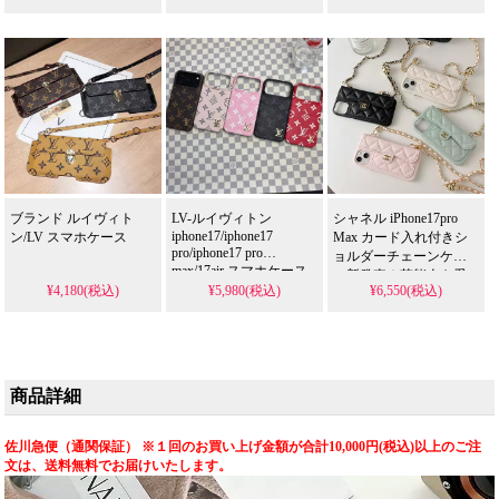
ブランド ルイヴィト
LV-ルイヴィトン
シャネル iPhone17pro
iphone17/iphone17
ン/LV スマホケース
Max カード入れ付きシ
pro/iphone17 pro
ョルダーチェーンケー
max/17air スマホケース
ス新発売！芸能人も愛
¥4,180(税込)
¥5,980(税込)
¥6,550(税込)
用する人気ブランド、
耐衝撃＆防水の多機能
仕様。かわいいチェー
ンデザインが流行りの
スタイル、iPhone17ケー
スとして格安で手に入
商品詳細
る。
iPhone16pro/15promaxケ
ースとしても使える優
佐川急便（通関保証） ※１回のお買い上げ金額が合計10,000円(税込)以上のご注
れもの！
文は、送料無料でお届けいたします。