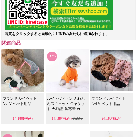
写真をクリックすると自動的にLINEの友だちに追加されます。
関連商品
-37%
ブランド ルイヴィト
ルイ・ヴィトン ふわふ
ブランド ルイヴィト
ン/LV ペット用品
わスウェット ジャケッ
ン/LV ペット用品
ト 犬/猫用 防寒着 カジ
ュアル カラフル＆キュ
¥4,180(税込)
¥4,180(税込)
¥6,666
¥4,180(税込)
ート lvドッグワンピ 犬
服 ペット 薄手 セクショ
ン