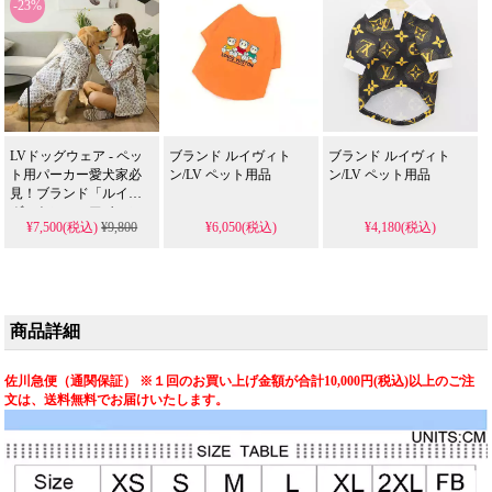
-23%
LVドッグウェア - ペッ
ブランド ルイヴィト
ブランド ルイヴィト
ト用パーカー愛犬家必
ン/LV ペット用品
ン/LV ペット用品
見！ブランド「ルイ・
ヴィトン」のアイコン
¥7,500(税込)
¥9,800
¥6,050(税込)
¥4,180(税込)
が施された、おしゃれ
な犬用パーカーです。
商品詳細
佐川急便（通関保証） ※１回のお買い上げ金額が合計10,000円(税込)以上のご注
文は、送料無料でお届けいたします。