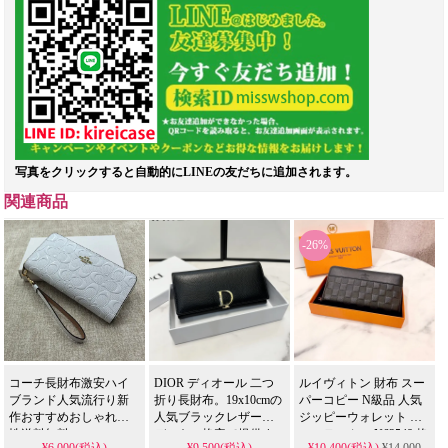
写真をクリックすると自動的にLINEの友だちに追加されます。
関連商品
-26%
コーチ長財布激安ハイ
DIOR ディオール 二つ
ルイヴィトン 財布 スー
ブランド人気流行り新
折り長財布。19x10cmの
パーコピー N級品 人気
作おすすめおしゃれ女
人気ブラックレザーモ
ジッピーウォレット ヴ
性送料無料
デルを、格安で提供す
ェルティカル N63548 格
¥6,000(税込)
¥9,500(税込)
¥10,400(税込)
¥14,000