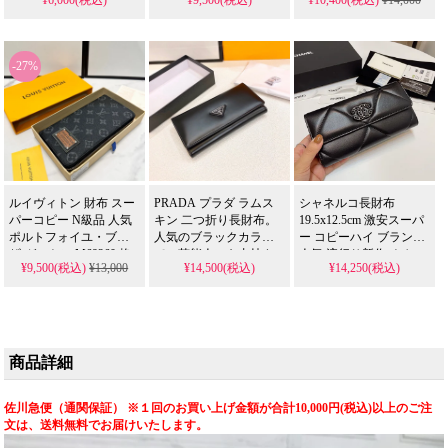
るスーパーコピーで
安。ダミエアンフィニ
す。芸能人も愛用する
柄、メンズに最適な縦
ファーストレザーと豊
型デザイン、高品質フ
富なインテリア収納を
ァスナー仕様。2026年
-27%
備えた精巧な偽物で
も活躍する実用的な長
す。レディース専用の
財布です。
実用的でスタイリッシ
ュなデザインです。
ルイヴィトン 財布 スー
PRADA プラダ ラムス
シャネルコ長財布
パーコピー N級品 人気
キン 二つ折り長財布。
19.5x12.5cm 激安スーパ
ポルトフォイユ・ブラ
人気のブラックカラー
ー コピーハイ ブランド
ザ ガストン M69260 格
で、芸能人にも支持さ
人気 流行り新作 おしゃ
¥9,500(税込)
¥13,000
¥14,500(税込)
¥14,250(税込)
安。メンズ向けコンパ
れる19x10cmの実用的な
れレディース人気送料
クト長財布、実用的な
長財布サイズです。格
無料
小銭入れ付き、高品質
安で楽しめる高精度ス
レザー使用。2026年も
ーパーコピー、上質な
活躍する機能的なアイ
手触りを再現した精巧
テムです。
な偽物です。
商品詳細
佐川急便（通関保証） ※１回のお買い上げ金額が合計10,000円(税込)以上のご注
文は、送料無料でお届けいたします。