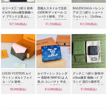
セリーヌ三 つ折り 財布
芸能人スタイルで注目
BALENCIAGA バレンシ
4.3x10.2x8cm激安偽物ハ
のDIOR/ディオール コ
アガ 三つ折り ショート
イ ブランド人気 おしゃ
ンパクト財布。ブティ
ウォレット。12x10cmの
れ年齢 層新作おすすめ
ック最新作と同等品質
人気アクアグリーンシ
¥27,500(税込)
¥7,250(税込)
¥13,500(税込)
芸能人人気送料無料
の偽物を、格安で入手
ープスキンモデルを、
可能な高品質スーパー
格安で提供するスーパ
コピーです。上質な牛
ーコピーです。芸能人
革を使用した多機能小
も愛用するレトロなシ
型財布で、人気急上昇
ープスキンの軽量で優
中の実用モデルです。
れた手触り、複数のカ
細部まで丁寧な職人技
ードポケットを備えた
を再現しています。
精巧な偽物です。実物
撮影で確認できる澄ん
だ湖水色と実用的なコ
ンパクトデザインで
す。
LOUIS VUITTON ルイ
ルイヴィトン スレンダ
グッチ二 つ折り 財布10
ヴィトン ポルトフォイ
ー 長財布 M69742 は 人
x10cm激安 偽物ハイ ブ
ユ・ゾエ 財布
気 の コンパクト 中古
ランド 流行り新作可愛
M62932。人気のモノグ
財布 で、該产品为中古
い 人気 おしゃれ年齢層
¥8,000(税込)
¥14,080(税込)
¥7,000(税込)
ラムキャンバスにフュ
品 であり N級品 レベル
おすすめ送料無料
ーシャレザーを組み合
の 品質 を 格安 で 提供
わせたデザインで、芸
する スーパー な 一品
能人にも支持される実
です。スーパー コピー
用性の高さが魅力で
ではなく 本物 の ルイヴ