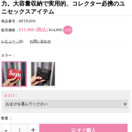
力。大容量収納で実用的、コレクター必携のユ
ニセックスアイテム
商品番号：HFTX2019
¥11,880 (税込)
¥14,809
販売価格：
-20%
レビュー：(0)
お問い合わせ
カラー：
おまけ：
数量 ：
-
+
すぐ購入