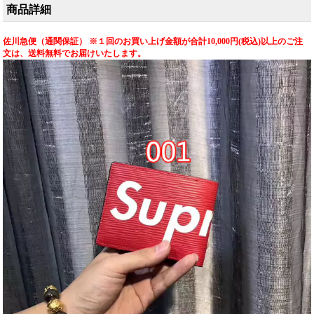
す。格安で楽しめる高
ィトン の 価値 を 即日
商品詳細
品質スーパーコピー、
配送 で お届け します。
精巧な偽物三つ折り財
布です。
佐川急便（通関保証） ※１回のお買い上げ金額が合計10,000円(税込)以上のご注
文は、送料無料でお届けいたします。