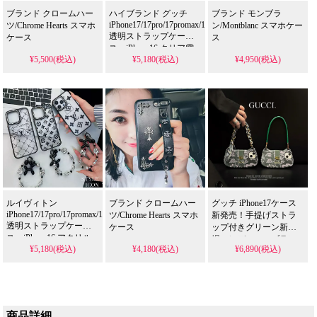
ブランド クロームハー
ハイブランド グッチ
ブランド モンブラ
iPhone17/17pro/17promax/17air
ツ/Chrome Hearts スマホ
ン/Montblanc スマホケー
透明ストラップケー
ケース
ス
ス。iPhone16 クリア電
¥5,500(税込)
¥5,180(税込)
¥4,950(税込)
気メッキ Gucci柄 男女兼
用。アイフォーン16pro
丈夫衝撃吸収。
iPhone15pro/15promax 透
明かわいいファッショ
ンケース。かわいい・
安い・人気。耐衝撃・
防水・多機能iPhoneケー
ス。おしゃれ。
iPhone16pro/15promaxケ
ース対応。
ルイヴィトン
ブランド クロームハー
グッチ iPhone17ケース
iPhone17/17pro/17promax/17air
ツ/Chrome Hearts スマホ
新発売！手提げストラ
透明ストラップケー
ケース
ップ付きグリーン新登
ス。iPhone16 アクリル
場、レディースブラン
¥5,180(税込)
¥4,180(税込)
¥6,890(税込)
クリア ヴィトン風。ア
ド。
イフォーン
iPhone16/16promax/15pro/15/
16pro/16promax モノグラ
全機種対応。芸能人も
ム流行りブランドケー
愛用する人気ブラン
ス。LV
ド、耐衝撃＆防水の多
iPhone15pro/14promax 透
機能仕様。かわいいグ
商品詳細