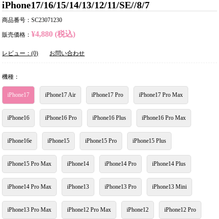
iPhone17/16/15/14/13/12/11/SE//8/7
商品番号：SC23071230
¥4,880 (税込)
販売価格：
レビュー：(0)
お問い合わせ
機種：
iPhone17
iPhone17 Air
iPhone17 Pro
iPhone17 Pro Max
iPhone16
iPhone16 Pro
iPhone16 Plus
iPhone16 Pro Max
iPhone16e
iPhone15
iPhone15 Pro
iPhone15 Plus
iPhone15 Pro Max
iPhone14
iPhone14 Pro
iPhone14 Plus
iPhone14 Pro Max
iPhone13
iPhone13 Pro
iPhone13 Mini
iPhone13 Pro Max
iPhone12 Pro Max
iPhone12
iPhone12 Pro