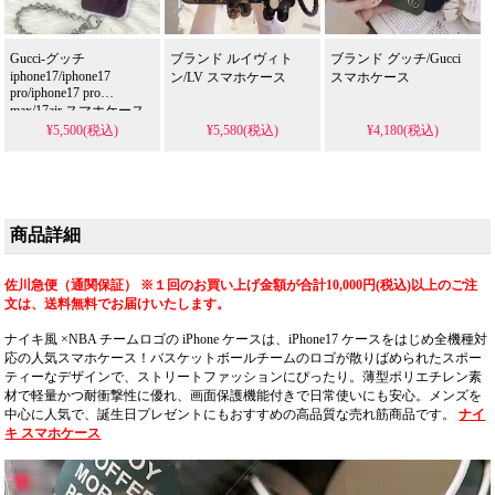
ースとしても使える優
れもの！
Gucci-グッチ
ブランド ルイヴィト
ブランド グッチ/Gucci
iphone17/iphone17
ン/LV スマホケース
スマホケース
pro/iphone17 pro
max/17air スマホケース
¥5,500(税込)
¥5,580(税込)
¥4,180(税込)
商品詳細
佐川急便（通関保証） ※１回のお買い上げ金額が合計10,000円(税込)以上のご注
文は、送料無料でお届けいたします。
ナイキ風 ×NBA チームロゴの iPhone ケースは、iPhone17 ケースをはじめ全機種対
応の人気スマホケース！バスケットボールチームのロゴが散りばめられたスポー
ティーなデザインで、ストリートファッションにぴったり。薄型ポリエチレン素
材で軽量かつ耐衝撃性に優れ、画面保護機能付きで日常使いにも安心。メンズを
中心に人気で、誕生日プレゼントにもおすすめの高品質な売れ筋商品です。
ナイ
キ スマホケース