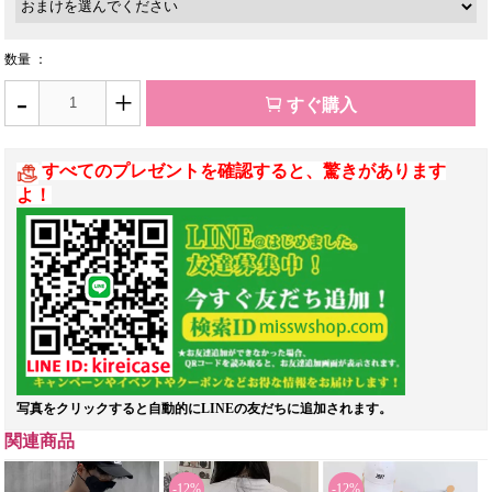
数量 ：
-
+
すぐ購入
すべてのプレゼントを確認すると、驚きがあります
よ！
写真をクリックすると自動的にLINEの友だちに追加されます。
関連商品
-12%
-12%