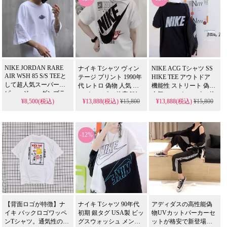
NIKE JORDAN RARE
ナイキ Tシャツ ヴィン
NIKE ACG Tシャツ SS
AIR WSH 85 S/S TEEと
テージ プリント 1990年
HIKE TEE アウトドア
して超人気スーパーコ
代 レトロ 偽物 人気 ス
機能性 ストリート 偽物
ピー、ジョーダンブラ
ーパーコピー 格安 Nike
人気 スーパーコピー 格
¥8,500(税込)
¥13,888(税込)
¥15,800
¥13,888(税込)
¥15,800
ンドのダメージ加工を
ヴィンテージ プリント
安 ナイキ エィシージー
施したatomosデザインT
ストリート メンズ レデ
速乾 通気 メンズ レディ
シャツを格安でご紹介
ィース 2024 新作 ノスタ
ース 2024 新作。
します。ヴィンテージ
ルジック。
-12%
感のある加工とジョー
ダンのスタイルを再現
した高品質な偽物Tシャ
ツです。
【背面ロゴが特徴】ナ
ナイキ Tシャツ 90年代
アディダスの高性能偽
イキ バックロゴワッペ
初期 銀タグ USA製 ビッ
物UVカットパーカーセ
ンTシャツ。通気性の良
グスウォッシュ メンズ
ットが格安で新登場。