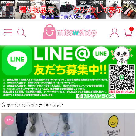
0
ホーム
>
t シャツ
>
ナイキ t シャツ
-12%