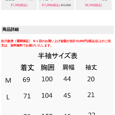
い高密度コットンを使
L 古着 ヴィンテージ 中
スーパーコピーの軽量
¥7,500(税込)
¥13,888(税込)
¥15,800
¥8,500(税込)
用し、大型ロゴワッペ
古 白 偽物 人気 スーパ
メッシュ素材モデル
ンが洗濯でも剥がれに
ーコピー 格安 Nike オー
は、薄手で涼しい着心
くい仕様。人気のスー
ルド レトロ アメカジ プ
地と紫外線防止機能を
パーコピー品とは異な
リントT コレクター。
両立。特徴的な3本ライ
る、精巧な縫製と型崩
ンとクローバーロゴを
れしないシルエットが
あしらった上下セット
商品詳細
魅力です。
で、スポーツから日常
使いまで幅広く活躍す
る高品質レプリカで
佐川急便（通関保証） ※１回のお買い上げ金額が合計10,000円(税込)以上のご注
す。
文は、送料無料でお届けいたします。