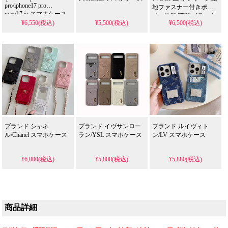
pro/iphone17 pro
地ファスナー付きポー
max/17air スマホケース
チ一体型 TPU ブラック
¥6,550(税込)
¥5,500(税込)
¥6,500(税込)
/ ネイビー 2 色 耐衝撃
TPU フレーム 傷防止 小
物収納可能 おしゃれで
芸能人愛用風 大人レデ
ィース向け アイフォン
Galaxy
S21/S22/S23/S24/S25
Ultra 携帯ケース 全機種
対応 無料プレゼント
ブランド シャネ
ブランド イヴサンロー
ブランド ルイヴィト
ル/Chanel スマホケース
ラン/YSL スマホケース
ン/LV スマホケース
¥6,000(税込)
¥5,800(税込)
¥5,880(税込)
商品詳細