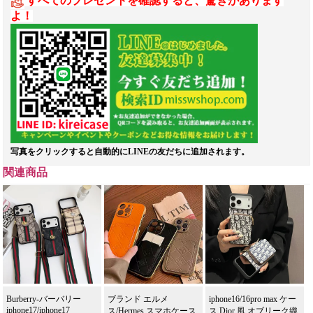
すべてのプレゼントを確認すると、驚きがあります
よ！
写真をクリックすると自動的にLINEの友だちに追加されます。
関連商品
Burberry-バーバリー
ブランド エルメ
iphone16/16pro max ケー
iphone17/iphone17
ス/Hermes スマホケース
ス Dior 風 オブリーク織