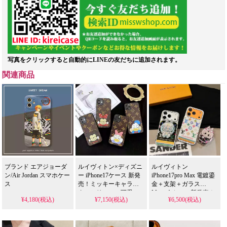
写真をクリックすると自動的にLINEの友だちに追加されます。
関連商品
ブランド エアジョーダ
ルイヴィトン×ディズニ
ルイヴィトン
ン/Air Jordan スマホケー
ー iPhone17ケース 新発
iPhone17pro Max 電鍍鎏
ス
売！ミッキーキャラク
金＋支架＋ガラス
ターシリコン、可愛い
Magsafeケース新発売！
¥4,180(税込)
¥7,150(税込)
¥6,500(税込)
女性向け衝撃吸収。全
芸能人も愛用する人気
面保護、送料無料。
ブランド、耐衝撃＆防
iPhone7/8/XS/XR/11/12/12promax/12mini/11pro/11promax/
水の多機能仕様。かわ
max/xr/xs/8plus全機種対
いい鎏金スタイルが流