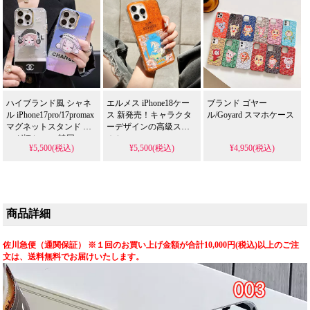
応。芸能人も愛用する
行り、格安で手に入
人気ブランド、防水の
り、iPhone18ケースとし
多機能仕様。かわいい
ても使える優れもの！
ミッキーキャラクター
スタイルが流行り、格
安で手に入り、iP
ハイブランド風 シャネ
エルメス iPhone18ケー
ブランド ゴヤー
ル iPhone17pro/17promax
ス 新発売！キャラクタ
ル/Goyard スマホケース
マグネットスタンド バ
ーデザインの高級スマ
ッグ柄ケース 韓国。
ホケース。
¥5,500(税込)
¥5,500(税込)
¥4,950(税込)
iPhone17/17pro/17promax/17air
chanel iPhone16pro/16 ス
全機種対応。芸能人も
トラップ付き可愛い
愛用する人気ブラン
MagSafe対応。
ド、耐衝撃＆防水の多
iPhone15/14pro ブランド
機能仕様。かわいいキ
ケース。かわいい・安
ャラクタースタイルが
い・人気。耐衝撃・防
商品詳細
流行り、格安で手に入
水・多機能iPhoneケー
り、
ス。おしゃれ。
iPhone17pro/16promaxケ
iPhone16pro/15promaxケ
佐川急便（通関保証） ※１回のお買い上げ金額が合計10,000円(税込)以上のご注
ースとしても使える優
ース対応。
文は、送料無料でお届けいたします。
れもの！（キャラクタ
ーケース）